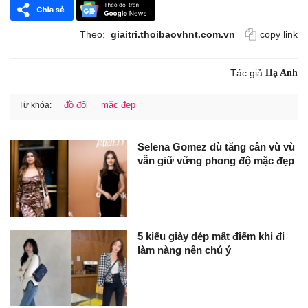
Theo:
giaitri.thoibaovhnt.com.vn
copy link
Tác giả:
Hạ Anh
đồ đôi
mặc đẹp
Từ khóa:
Selena Gomez dù tăng cân vù vù
vẫn giữ vững phong độ mặc đẹp
5 kiểu giày dép mất điểm khi đi
làm nàng nên chú ý