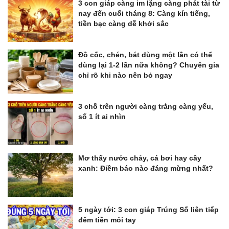
3 con giáp càng im lặng càng phát tài từ
nay đến cuối tháng 8: Càng kín tiếng,
tiền bạc càng dễ khởi sắc
Đồ cốc, chén, bát dùng một lần có thể
dùng lại 1-2 lần nữa không? Chuyên gia
chỉ rõ khi nào nên bỏ ngay
3 chỗ trên người càng trắng càng yếu,
số 1 ít ai nhìn
Mơ thấy nước chảy, cá bơi hay cây
xanh: Điềm báo nào đáng mừng nhất?
5 ngày tới: 3 con giáp Trúng Số liên tiếp
đếm tiền mỏi tay