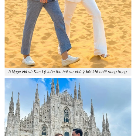
ồ Ngọc Hà và Kim Lý luôn thu hút sự chú ý bởi khí chất sang trọng.