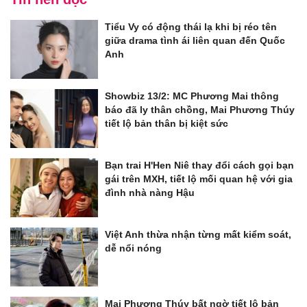
Tiểu Vy có động thái lạ khi bị réo tên
giữa drama tình ái liên quan đến Quốc
Anh
Showbiz 13/2: MC Phương Mai thông
báo đã ly thân chồng, Mai Phương Thúy
tiết lộ bản thân bị kiệt sức
Bạn trai H'Hen Niê thay đổi cách gọi bạn
gái trên MXH, tiết lộ mối quan hệ với gia
đình nhà nàng Hậu
Việt Anh thừa nhận từng mất kiểm soát,
dễ nổi nóng
Mai Phương Thúy bất ngờ tiết lộ bản