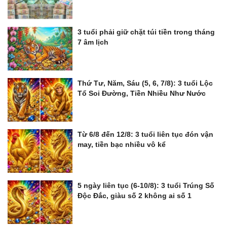
3 tuổi phải giữ chặt túi tiền trong tháng
7 âm lịch
Thứ Tư, Năm, Sáu (5, 6, 7/8): 3 tuổi Lộc
Tổ Soi Đường, Tiền Nhiều Như Nước
Từ 6/8 đến 12/8: 3 tuổi liên tục đón vận
may, tiền bạc nhiều vô kể
5 ngày liên tục (6-10/8): 3 tuổi Trúng Số
Độc Đắc, giàu số 2 không ai số 1