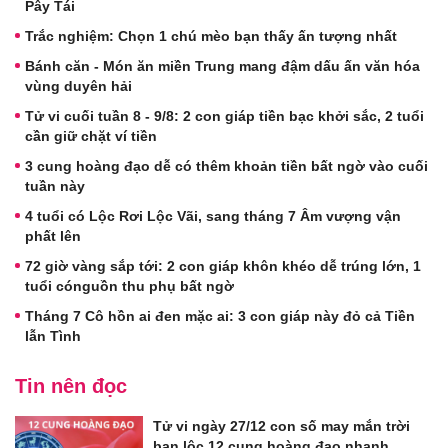
Pây Tái
Trắc nghiệm: Chọn 1 chú mèo bạn thấy ấn tượng nhất
Bánh căn - Món ăn miền Trung mang đậm dấu ấn văn hóa
vùng duyên hải
Tử vi cuối tuần 8 - 9/8: 2 con giáp tiền bạc khởi sắc, 2 tuổi
cần giữ chặt ví tiền
3 cung hoàng đạo dễ có thêm khoản tiền bất ngờ vào cuối
tuần này
4 tuổi có Lộc Rơi Lộc Vãi, sang tháng 7 Âm vượng vận
phất lên
72 giờ vàng sắp tới: 2 con giáp khôn khéo dễ trúng lớn, 1
tuổi cónguồn thu phụ bất ngờ
Tháng 7 Cô hồn ai đen mặc ai: 3 con giáp này đỏ cả Tiền
lẫn Tình
Tin nên đọc
Tử vi ngày 27/12 con số may mắn trời
ban lộc 12 cung hoàng đạo nhanh