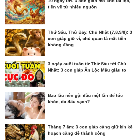
10 ngày tới: 3 con giáp mở kho tài lộc,
tiền về từ nhiều nguồn
Thứ Sáu, Thứ Bảy, Chủ Nhật (7,8,9/8): 3
con giáp giữ ví, chủ quan là mất tiền
không đáng
3 ngày cuối tuần từ Thứ Sáu tới Chủ
Nhật: 3 con giáp Ăn Lộc Mẫu giàu to
Bao lâu nên gội đầu một lần để tóc
khỏe, da đầu sạch?
Tháng 7 âm: 3 con giáp càng giữ kín kế
hoạch càng dễ thành công