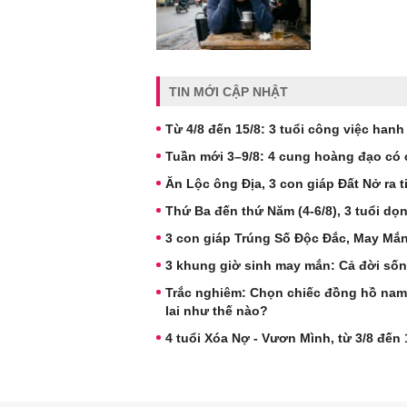
TIN MỚI CẬP NHẬT
Từ 4/8 đến 15/8: 3 tuổi công việc han
Tuần mới 3–9/8: 4 cung hoàng đạo có cơ
Ăn Lộc ông Địa, 3 con giáp Đất Nở ra 
Thứ Ba đến thứ Năm (4-6/8), 3 tuổi dọ
3 con giáp Trúng Số Độc Đắc, May Mắn
3 khung giờ sinh may mắn: Cả đời sốn
Trắc nghiêm: Chọn chiếc đồng hồ nam 
lai như thế nào?
4 tuổi Xóa Nợ - Vươn Mình, từ 3/8 đến 1