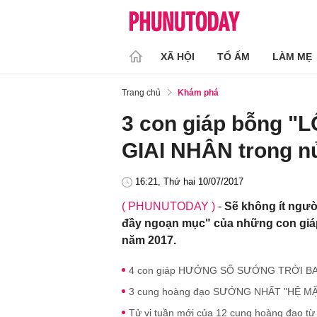
XÃ HỘI
TỔ ẤM
LÀM MẸ
Trang chủ
Khám phá
3 con giáp bỗng "
GIAI NHÂN trong n
16:21, Thứ hai 10/07/2017
( PHUNUTODAY )
-
Sẽ không ít ngườ
đầy ngoạn mục" của những con giáp
năm 2017.
4 con giáp HƯỞNG SỐ SƯỚNG TRỜI BAN,
3 cung hoàng đạo SƯỚNG NHẤT "HỆ MẶT
Tử vi tuần mới của 12 cung hoàng đạo từ