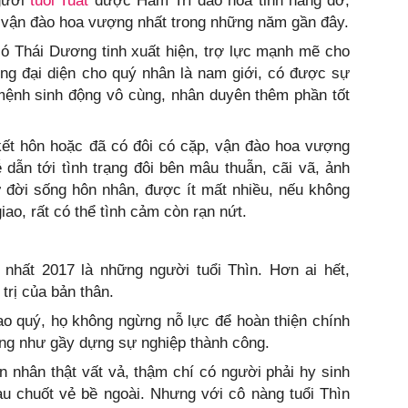
gười
tuổi Tuất
được Hàm Trì đào hoa tinh nâng đỡ,
à vận đào hoa vượng nhất trong những năm gần đây.
có Thái Dương tinh xuất hiện, trợ lực mạnh mẽ cho
g đại diện cho quý nhân là nam giới, có được sự
mệnh sinh động vô cùng, nhân duyên thêm phần tốt
kết hôn hoặc đã có đôi có cặp, vận đào hoa vượng
dẫn tới tình trạng đôi bên mâu thuẫn, cãi vã, ảnh
ư đời sống hôn nhân, được ít mất nhiều, nếu không
iao, rất có thể tình cảm còn rạn nứt.
 nhất 2017 là những người tuổi Thìn. Hơn ai hết,
trị của bản thân.
o quý, họ không ngừng nỗ lực để hoàn thiện chính
ũng như gầy dựng sự nghiệp thành công.
 nhân thật vất vả, thậm chí có người phải hy sinh
rau chuốt vẻ bề ngoài. Nhưng với cô nàng tuổi Thìn