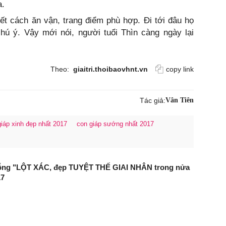
a.
iết cách ăn vận, trang điểm phù hợp. Đi tới đâu họ
hú ý. Vậy mới nói, người tuổi Thìn càng ngày lại
Theo:
giaitri.thoibaovhnt.vn
copy link
Tác giả:
Vân Tiên
giáp xinh đẹp nhất 2017
con giáp sướng nhất 2017
bỗng "LỘT XÁC, đẹp TUYỆT THẾ GIAI NHÂN trong nửa
17