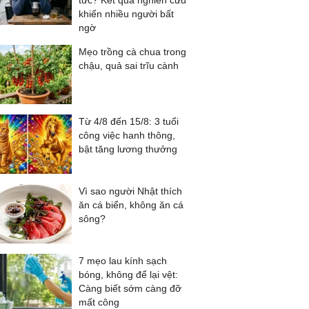
tức? Kết quả nghiên cứu
khiến nhiều người bất
ngờ
Mẹo trồng cà chua trong
chậu, quả sai trĩu cành
Từ 4/8 đến 15/8: 3 tuổi
công việc hanh thông,
bật tăng lương thưởng
Vì sao người Nhật thích
ăn cá biển, không ăn cá
sông?
7 mẹo lau kính sạch
bóng, không để lại vệt:
Càng biết sớm càng đỡ
mất công