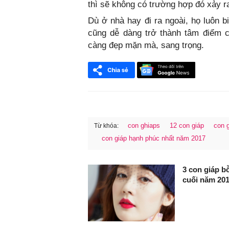
thì sẽ không có trường hợp đó xảy r
Dù ở nhà hay đi ra ngoài, họ luôn b
cũng dễ dàng trở thành tâm điểm c
càng đẹp mặn mà, sang trọng.
con ghiaps
12 con giáp
con 
Từ khóa:
con giáp hạnh phúc nhất năm 2017
FaceBook
3 con giáp 
cuối năm 20