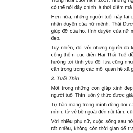
Trong nửa cuối năm 2017, những n
có thể nói đây chính là thời điểm m
Hơn nữa, những người tuổi này lại 
nhân duyên của nữ mệnh. Thái Dươn
giúp đỡ của họ, tình duyên của nữ 
đẹp.
Tuy nhiên, đối với những người đã 
cộng thêm cục diện Hại Thái Tuế dễ 
hưởng tới tình yêu đôi lứa cũng nh
cẩn trọng trong các mối quan hệ xã g
3. Tuổi Thìn
Một trong những con giáp xinh đẹp
người tuổi Thìn luôn ý thức được giá 
Tự hào mang trong mình dòng dõi ca
mình, từ vẻ bề ngoài đến nội tâm, c
Với nhiều phụ nữ, cuộc sống sau hôn
rất nhiều, không còn thời gian để t