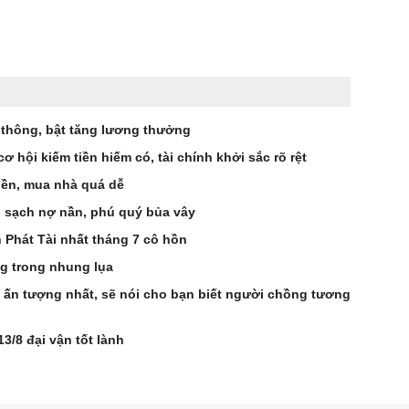
h thông, bật tăng lương thưởng
 hội kiếm tiền hiếm có, tài chính khởi sắc rõ rệt
tiền, mua nhà quá dễ
n sạch nợ nần, phú quý bủa vây
 Phát Tài nhất tháng 7 cô hồn
g trong nhung lụa
ấn tượng nhất, sẽ nói cho bạn biết người chồng tương
3/8 đại vận tốt lành