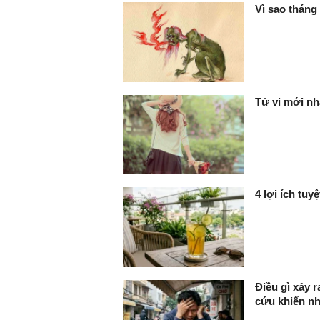
Vì sao tháng
Tử vi mới nh
4 lợi ích tuy
Điều gì xảy 
cứu khiến n