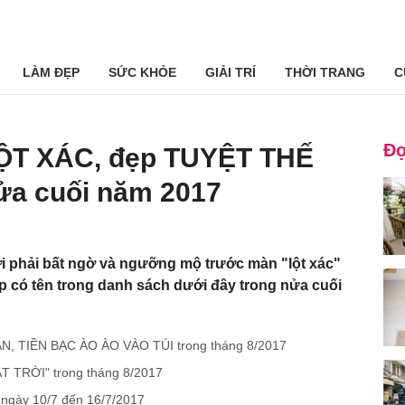
LÀM ĐẸP
SỨC KHỎE
GIẢI TRÍ
THỜI TRANG
C
Đọ
LỘT XÁC, đẹp TUYỆT THẾ
ửa cuối năm 2017
i phải bất ngờ và ngưỡng mộ trước màn "lột xác"
 có tên trong danh sách dưới đây trong nửa cuối
 TIỀN BẠC ÀO ÀO VÀO TÚI trong tháng 8/2017
 TRỜI" trong tháng 8/2017
 ngày 10/7 đến 16/7/2017