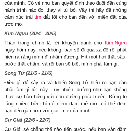
của mình. Có vẻ như bạn quyết định theo đuổi đến cùng
hành trình nào đó, thay vì từ bỏ. Vậy thì hãy để những
cảm xúc trái
tim
dắt lối cho bạn đến với miền đất của
ước mơ.
Kim Ngưu (20/4 - 20/5)
Thận trọng chính là lời khuyên dành cho
Kim Ngưu
ngày hôm nay, nếu không, bạn sẽ đi quá xa để rồi phát
hiện ra rằng mình đi nhầm đường. Hít một hơi thật sâu,
bước thật chậm, và rồi bạn sẽ biết mình phải làm gì.
Song Tử (21/5 - 21/6)
Điều gì đó xảy ra và khiến Song Tử hiểu rõ bạn cần
phải làm gì lúc này. Tuy nhiên, dường như bạn không
thực sự hào hứng với con đường phía trước. Đừng lo
lắng nhiều, bởi chỉ có niềm đam mê mới có thể đem
bạn đến gần hơn với giấc mơ của mình.
Cự Giải (22/6 - 22/7)
Cự Giải sẽ chẳng thể nào tiến bước, nếu bạn vẫn đắm