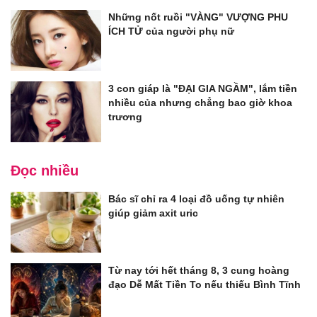
Những nốt ruồi "VÀNG" VƯỢNG PHU
ÍCH TỬ của người phụ nữ
3 con giáp là "ĐẠI GIA NGẦM", lắm tiền
nhiều của nhưng chẳng bao giờ khoa
trương
Đọc nhiều
Bác sĩ chỉ ra 4 loại đồ uống tự nhiên
giúp giảm axit uric
Từ nay tới hết tháng 8, 3 cung hoàng
đạo Dễ Mất Tiền To nếu thiếu Bình Tĩnh