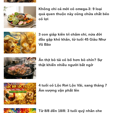
Không chỉ cá mới có omega-3: 9 loại
quả quen thuộc này cũng chứa chất béo
có lợi
3 con giáp kiên trì chăm chỉ, nửa đời
đầu gặp khó khăn, từ tuổi 45 Giàu Như
Vũ Bão
Ăn thịt bò tái có bổ hơn bò chín? Sự
thật khiến nhiều người bất ngờ
4 tuổi có Lộc Rơi Lộc Vãi, sang tháng 7
Âm vượng vận phất lên
Từ 8/8 đến 18/8: 3 tuổi quý nhân che