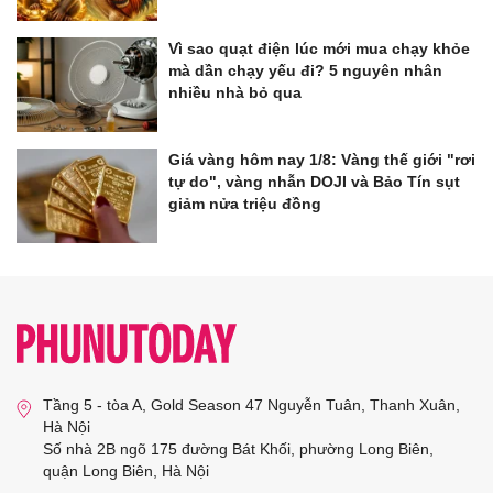
Vì sao quạt điện lúc mới mua chạy khỏe
mà dần chạy yếu đi? 5 nguyên nhân
nhiều nhà bỏ qua
Giá vàng hôm nay 1/8: Vàng thế giới "rơi
tự do", vàng nhẫn DOJI và Bảo Tín sụt
giảm nửa triệu đồng
Tầng 5 - tòa A, Gold Season 47 Nguyễn Tuân, Thanh Xuân,
Hà Nội
Số nhà 2B ngõ 175 đường Bát Khối, phường Long Biên,
quận Long Biên, Hà Nội