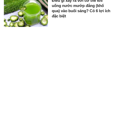
Điều gì xảy ra với cơ thể khi
uống nước mướp đắng (khổ
qua) vào buổi sáng? Có 6 lợi ích
đặc biệt