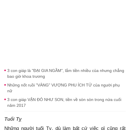
3 con giáp là "ĐẠI GIA NGẦM", lắm tiền nhiều của nhưng chẳng
bao giờ khoa trương
Những nốt ruồi "VÀNG" VƯỢNG PHU ÍCH TỬ của người phụ
nữ
3 con giáp VẬN ĐỎ NHƯ SON, tiền về sòn sòn trong nửa cuối
năm 2017
Tuổi Tỵ
Những người tuổi Tỵ, dù làm bất cứ việc gì cũng rất