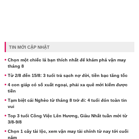
TIN MỚI CẬP NHẬT
Chọn một chiếc lá bạn thích nhất để khám phá vận may
tháng 8
Từ 2/8 đến 15/8: 3 tuổi trả sạch nợ đời, tiền bạc tăng tốc
4 con giáp có số xuất ngoại, phải xa quê mới kiếm được
tiền
Tạm biệt cái Nghèo từ tháng 8 trở đi: 4 tuổi đón toàn tin
vui
Top 3 tuổi Công Việc Lên Hương, Giàu Nhất tuần mới từ
3/8-9/8
Chọn 1 cây tài lộc, xem vận may tài chính từ nay tới cuối
năm