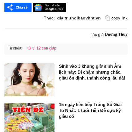
Theo:
giaitri.thoibaovhnt.vn
copy link
Tác giả:
Dương Thuỵ
tử vi 12 con giáp
Từ khóa:
Sinh vào 3 khung giờ sinh Âm
lịch này: Đi chậm nhưng chắc,
giàu ổn định, thành công lâu dài
15 ngày liên tiếp Trúng Số Giải
To Nhất: 1 tuổi Tiền Đè cực kỳ
giàu có