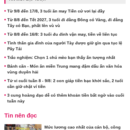
Từ 9/8 đến 17/8, 3 tuổi ăn may Tiền cứ vơi lại đầy
Từ 8/8 đến Tết 2027, 3 tuổi đi đằng Đông có Vàng, đi đằng
Tây có Bạc, phất lên vù vù
Từ 8/8 đến 16/8: 3 tuổi đu đỉnh vận may, tiền về liên tục
Tình thân gia đình của người Tày được giữ gìn qua tục lệ
Pây Tái
Trắc nghiệm: Chọn 1 chú mèo bạn thấy ấn tượng nhất
Bánh căn - Món ăn miền Trung mang đậm dấu ấn văn hóa
vùng duyên hải
Tử vi cuối tuần 8 - 9/8: 2 con giáp tiền bạc khởi sắc, 2 tuổi
cần giữ chặt ví tiền
3 cung hoàng đạo dễ có thêm khoản tiền bất ngờ vào cuối
tuần này
Tin nên đọc
Mức lương cao nhất của cán bộ, công