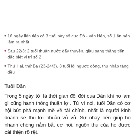
16 ngày liên tiếp có 3 tuổi này số cực Đỏ - vận Hên, số 1 ăn nên
làm ra nhất
Sau 22/3: 2 tuổi thuận nước đẩy thuyền, giàu sang thẳng tiến,
đặc biệt vị trí số 2
Thứ Hai, thứ Ba (23-24/3), 3 tuổi lội ngược dòng, thu nhập tăng
đều
Tuổi Dần
Trong 5 ngày tới là thời gian đổi đời của Dần khi họ làm
gì cũng hanh thông thuận lợi. Tử vi nói, tuổi Dần có cơ
hội bứt phá mạnh mẽ về tài chính, nhất là người kinh
doanh sẽ thu lợi nhuận vù vù. Sự nhạy bén giúp họ
nhanh chóng nắm bắt cơ hội, nguồn thu của họ được
cải thiện rõ rệt.