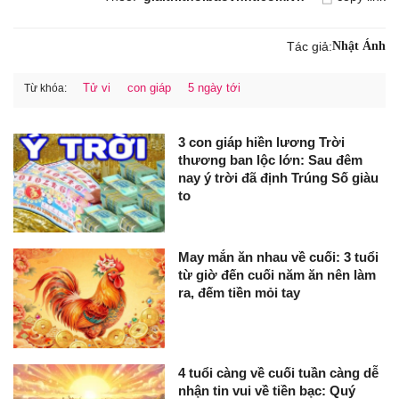
Tác giả:
Nhật Ánh
Tử vi
con giáp
5 ngày tới
Từ khóa:
3 con giáp hiền lương Trời
thương ban lộc lớn: Sau đêm
nay ý trời đã định Trúng Số giàu
to
May mắn ăn nhau về cuối: 3 tuổi
từ giờ đến cuối năm ăn nên làm
ra, đếm tiền mỏi tay
4 tuổi càng về cuối tuần càng dễ
nhận tin vui về tiền bạc: Quý