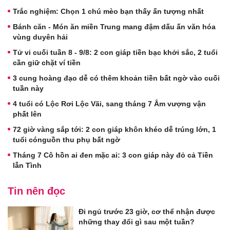
Trắc nghiệm: Chọn 1 chú mèo bạn thấy ấn tượng nhất
Bánh căn - Món ăn miền Trung mang đậm dấu ấn văn hóa
vùng duyên hải
Tử vi cuối tuần 8 - 9/8: 2 con giáp tiền bạc khởi sắc, 2 tuổi
cần giữ chặt ví tiền
3 cung hoàng đạo dễ có thêm khoản tiền bất ngờ vào cuối
tuần này
4 tuổi có Lộc Rơi Lộc Vãi, sang tháng 7 Âm vượng vận
phất lên
72 giờ vàng sắp tới: 2 con giáp khôn khéo dễ trúng lớn, 1
tuổi cónguồn thu phụ bất ngờ
Tháng 7 Cô hồn ai đen mặc ai: 3 con giáp này đỏ cả Tiền
lẫn Tình
Tin nên đọc
Đi ngủ trước 23 giờ, cơ thể nhận được
những thay đổi gì sau một tuần?