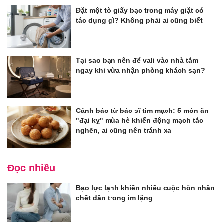
Đặt một tờ giấy bạc trong máy giặt có
tác dụng gì? Không phải ai cũng biết
Tại sao bạn nên để vali vào nhà tắm
ngay khi vừa nhận phòng khách sạn?
Cảnh báo từ bác sĩ tim mạch: 5 món ăn
"đại kỵ" mùa hè khiến động mạch tắc
nghẽn, ai cũng nên tránh xa
Đọc nhiều
Bạo lực lạnh khiến nhiều cuộc hôn nhân
chết dần trong im lặng