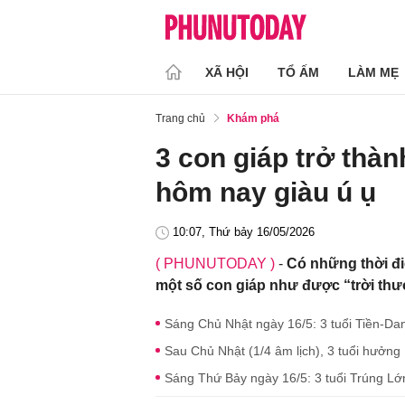
XÃ HỘI
TỔ ẤM
LÀM MẸ
Trang chủ
Khám phá
3 con giáp trở thàn
hôm nay giàu ú ụ
10:07, Thứ bảy 16/05/2026
( PHUNUTODAY )
-
Có những thời đi
một số con giáp như được “trời thươn
Sáng Chủ Nhật ngày 16/5: 3 tuổi Tiền-Danh-
Sau Chủ Nhật (1/4 âm lịch), 3 tuổi hưởng 
Sáng Thứ Bảy ngày 16/5: 3 tuổi Trúng Lớn,