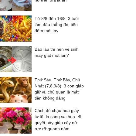
nữ trên đĩa là ai?
Từ 8/8 đến 16/8: 3 tuổi
làm đâu thắng đó, tiền
đếm mỏi tay
Bao lâu thì nên vệ sinh
máy giặt một lần?
Thứ Sáu, Thứ Bảy, Chủ
Nhật (7,8,9/8): 3 con giáp
giữ ví, chủ quan là mất
tiền không đáng
Cách để chậu hoa giấy
từ tốt lá sang sai hoa: Bí
quyết này giúp cây nở
rực rỡ quanh năm