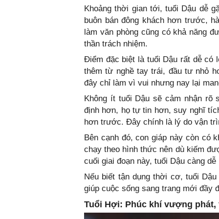
Khoảng thời gian tới, tuổi Dậu dễ g
buôn bán đông khách hơn trước, hàn
làm văn phòng cũng có khả năng đư
thần trách nhiệm.
Điểm đặc biệt là tuổi Dậu rất dễ có
thêm từ nghề tay trái, đầu tư nhỏ 
đây chỉ làm vì vui nhưng nay lại ma
Không ít tuổi Dậu sẽ cảm nhận rõ sự
định hơn, họ tự tin hơn, suy nghĩ t
hơn trước. Đây chính là lý do vận tr
Bên cạnh đó, con giáp này còn có khả
chạy theo hình thức nên dù kiếm đư
cuối giai đoạn này, tuổi Dậu càng dễ r
Nếu biết tận dụng thời cơ, tuổi Dậu
giúp cuộc sống sang trang mới đầy đ
Tuổi Hợi: Phúc khí vượng phát, 