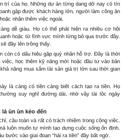
n trì của họ. Những dự án từng dang dở nay có tín
 doanh gặp được khách hàng lớn, người làm công ăn
hoặc nhận thêm việc ngoài.
càng dễ giàu. Họ có thể phát hiện ra nhiều cơ hội
uanh hoặc từ lĩnh vực mình từng bỏ qua trước đây.
sẽ đầy lên trông thấy.
hìn còn có dấu hiệu gặp quý nhân hỗ trợ. Đây là thời
g việc, học thêm kỹ năng mới hoặc đầu tư vào bản
 khả năng mua sắm tài sản giá trị lớn sau thời gian
y là càng có tiền càng biết cách tạo ra tiền. Họ
 thường suy nghĩ đường dài, nhờ vậy tài lộc ngày
 lá ùn ùn kéo đến
chỉ, cầu toàn và rất có trách nhiệm trong công việc.
mà luôn muốn tự mình tạo dựng cuộc sống ổn định.
ậu bước vào giai đoạn “hái ra tiền” đầy bất ngờ.