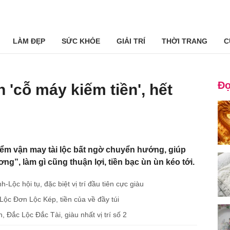
LÀM ĐẸP
SỨC KHỎE
GIẢI TRÍ
THỜI TRANG
C
Đọ
h 'cỗ máy kiếm tiền', hết
ểm vận may tài lộc bất ngờ chuyển hướng, giúp
g”, làm gì cũng thuận lợi, tiền bạc ùn ùn kéo tới.
Lộc hội tụ, đặc biệt vị trí đầu tiên cực giàu
Lộc Đơn Lộc Kép, tiền của về đầy túi
 Đắc Lộc Đắc Tài, giàu nhất vị trí số 2