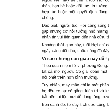
Ngoài vận may tài chính, tuổi Hợi c
thân, bạn bè hoặc đối tác tin tưởng 
hợp tác hoặc một quyết định đúng 
chóng.
Đặc biệt, người tuổi Hợi càng sống 
gặp những cơ hội tưởng nhỏ nhưng l
nhận tin vui liên quan đến nhà cửa, t
Khoảng thời gian này, tuổi Hợi chỉ c
ngày càng dồi dào, cuộc sống đủ đầy
Vì sao những con giáp này dễ “
Theo quan niệm tử vi phương Đông, 
tất cả mọi người. Có giai đoạn một 
hội phát triển hơn bình thường.
Tuy nhiên, may mắn chỉ là một phần.
họ đều có sự cố gắng, kiên trì và k
bắt nên tài lộc mới dễ dàng tăng tr
Bên cạnh đó, tư duy tích cực cũng là