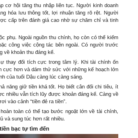
ặp cơ hội tăng thu nhập liên tục. Người kinh doanh
g hóa lưu thông tốt, lợi nhuận tăng rõ rệt. Người
ợc cấp trên đánh giá cao nhờ sự chăm chỉ và tinh
 lộc phụ. Ngoài nguồn thu chính, họ còn có thể kiếm
hoặc công việc cộng tác bên ngoài. Có người trước
ng về khoản thu đáng kể.
 thay đổi tích cực trong tâm lý. Khi tài chính ổn
ích cực hơn và dám thử sức với những kế hoạch lớn
ình của tuổi Dậu càng lúc càng sáng.
 năng giữ tiền khá tốt. Họ biết cân đối chi tiêu, ít
ợc nhiều vẫn tích lũy được khoản đáng kể. Càng về
ơi vào cảnh “tiền đẻ ra tiền”.
 hoàn toàn có thể tạo bước ngoặt lớn về tài chính,
ủ và sung túc hơn rất nhiều.
tiền bạc tự tìm đến