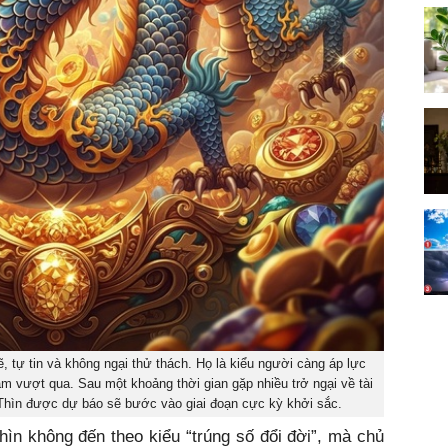
 tự tin và không ngại thử thách. Họ là kiểu người càng áp lực
m vượt qua. Sau một khoảng thời gian gặp nhiều trở ngại về tài
 Thìn được dự báo sẽ bước vào giai đoạn cực kỳ khởi sắc.
hìn không đến theo kiểu “trúng số đổi đời”, mà chủ