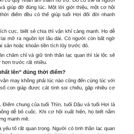
òn có quý nhân âm thầm hỗ trợ. Đó có thể là người
và giúp đỡ đúng lúc. Một lời giới thiệu, một cơ hội
thời điểm đều có thể giúp tuổi Hợi đổi đời nhanh
tích cực, biết sẻ chia thì vận khí càng mạnh. Họ dễ
ại mở ra nguồn lợi lâu dài. Có người còn bất ngờ
ài sản hoặc khoản tiền tích lũy trước đó.
ần chăm chỉ và giữ tinh thần lạc quan thì tài lộc sẽ
 hơn trước rất nhiều.
phất lên” đúng thời điểm?
vận may không phải lúc nào cũng đến cùng lúc với
số con giáp được cát tinh soi chiếu, gặp nhiều cơ
 Điểm chung của tuổi Thìn, tuổi Dậu và tuổi Hợi là
hông dễ bỏ cuộc. Khi cơ hội xuất hiện, họ biết nắm
ưởng mạnh mẽ.
 yếu tố rất quan trọng. Người có tinh thần lạc quan