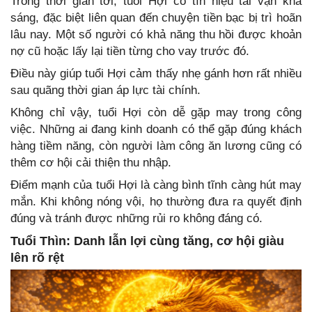
Trong thời gian tới, tuổi Hợi có tín hiệu tài vận khá
sáng, đặc biệt liên quan đến chuyện tiền bạc bị trì hoãn
lâu nay. Một số người có khả năng thu hồi được khoản
nợ cũ hoặc lấy lại tiền từng cho vay trước đó.
Điều này giúp tuổi Hợi cảm thấy nhẹ gánh hơn rất nhiều
sau quãng thời gian áp lực tài chính.
Không chỉ vậy, tuổi Hợi còn dễ gặp may trong công
việc. Những ai đang kinh doanh có thể gặp đúng khách
hàng tiềm năng, còn người làm công ăn lương cũng có
thêm cơ hội cải thiện thu nhập.
Điểm mạnh của tuổi Hợi là càng bình tĩnh càng hút may
mắn. Khi không nóng vội, họ thường đưa ra quyết định
đúng và tránh được những rủi ro không đáng có.
Tuổi Thìn: Danh lẫn lợi cùng tăng, cơ hội giàu
lên rõ rệt