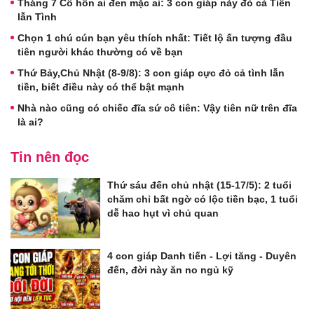
Tháng 7 Cô hồn ai đen mặc ai: 3 con giáp này đỏ cả Tiền
lẫn Tình
Chọn 1 chú cún bạn yêu thích nhất: Tiết lộ ấn tượng đầu
tiên người khác thường có về bạn
Thứ Bảy,Chủ Nhật (8-9/8): 3 con giáp cực đỏ cả tình lẫn
tiền, biết điều này có thể bật mạnh
Nhà nào cũng có chiếc đĩa sứ cô tiên: Vậy tiên nữ trên đĩa
là ai?
Tin nên đọc
Thứ sáu đến chủ nhật (15-17/5): 2 tuổi
chăm chỉ bất ngờ có lộc tiền bạc, 1 tuổi
dễ hao hụt vì chủ quan
4 con giáp Danh tiến - Lợi tăng - Duyên
đến, đời này ăn no ngủ kỹ