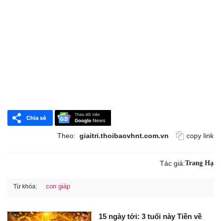
Theo:
giaitri.thoibaovhnt.com.vn
copy link
Tác giả:
Trang Hạ
con giáp
Từ khóa:
15 ngày tới: 3 tuổi này Tiền về