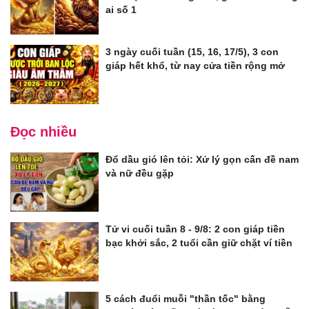
ai số 1
3 ngày cuối tuần (15, 16, 17/5), 3 con
giáp hết khổ, từ nay cửa tiền rộng mở
Đọc nhiều
Đổ dầu gió lên tỏi: Xử lý gọn cấn đề nam
và nữ đều gặp
Tử vi cuối tuần 8 - 9/8: 2 con giáp tiền
bạc khởi sắc, 2 tuổi cần giữ chặt ví tiền
5 cách đuổi muỗi "thần tốc" bằng