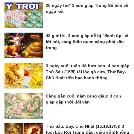
20 ngày tới" 3 con giáp Trúng Số tiền về
ngập két
48 giờ tới: 3 con giáp dễ bị “đánh úp” vì
lời nói, càng thân quen càng phải cẩn
trọng
3 ngày cuối tuần đỏ hơn son: 4 con giáp
Thứ Sáu (15/5) tài lộc gõ cửa, Thứ Bảy-
Chủ Nhật tiền bạc hanh thông
Càng gần cuối năm càng giàu: 3 con
giáp gặp thời đổi vận
Thứ Sáu, Bảy, Chủ Nhật (15,16,17/5): 3
tuổi Lộc Rơi Trúng Đầu, giàu số 2 không