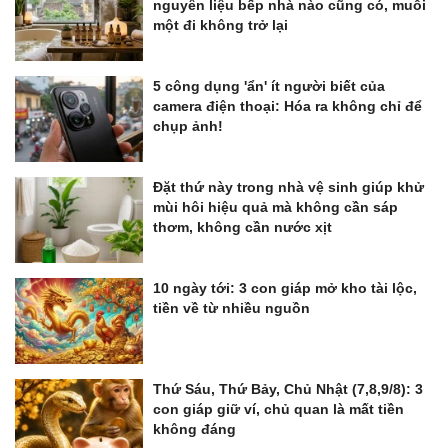
nguyên liệu bếp nhà nào cũng có, muỗi
một đi không trở lại
5 công dụng 'ẩn' ít người biết của
camera điện thoại: Hóa ra không chỉ để
chụp ảnh!
Đặt thứ này trong nhà vệ sinh giúp khử
mùi hôi hiệu quả mà không cần sáp
thơm, không cần nước xịt
10 ngày tới: 3 con giáp mở kho tài lộc,
tiền về từ nhiều nguồn
Thứ Sáu, Thứ Bảy, Chủ Nhật (7,8,9/8): 3
con giáp giữ ví, chủ quan là mất tiền
không đáng