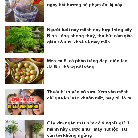
ngay bát hương có phạm đại kị này
Người tuổi này mệnh này hợp trồng cây
Đinh Lăng phong thuỷ, thu hút cảm giác
giàu có sức khoẻ và may mắn
Mẹo muối cà pháo trắng đẹp, giòn tan,
để lâu không nổi váng
Thuật bí truyền cổ xưa: Xem vận mệnh
chỉ qua khí sắc khuôn mặt, may rủi lộ ra
Cây kim ngân thắt bím có ý nghĩa gì? 3
mệnh này được như "máy hút lộc" tài
vận tới không ngừng