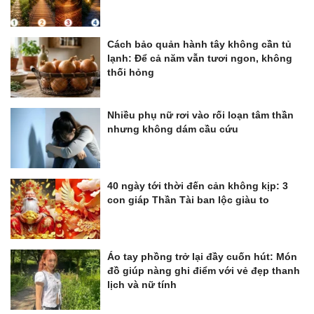
Cách bảo quản hành tây không cần tủ
lạnh: Để cả năm vẫn tươi ngon, không
thối hỏng
Nhiều phụ nữ rơi vào rối loạn tâm thần
nhưng không dám cầu cứu
40 ngày tới thời đến cản không kịp: 3
con giáp Thần Tài ban lộc giàu to
Áo tay phồng trở lại đầy cuốn hút: Món
đồ giúp nàng ghi điểm với vẻ đẹp thanh
lịch và nữ tính