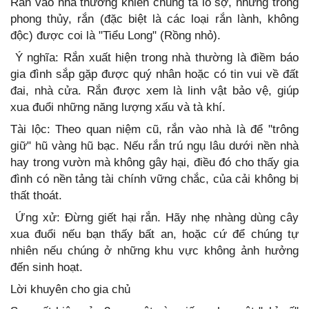
Rắn vào nhà thường khiến chúng ta lo sợ, nhưng trong
phong thủy, rắn (đặc biệt là các loại rắn lành, không
độc) được coi là "Tiểu Long" (Rồng nhỏ).
Ý nghĩa: Rắn xuất hiện trong nhà thường là điềm báo
gia đình sắp gặp được quý nhân hoặc có tin vui về đất
đai, nhà cửa. Rắn được xem là linh vật bảo vệ, giúp
xua đuổi những năng lượng xấu và tà khí.
Tài lộc: Theo quan niệm cũ, rắn vào nhà là để "trông
giữ" hũ vàng hũ bạc. Nếu rắn trú ngụ lâu dưới nền nhà
hay trong vườn mà không gây hại, điều đó cho thấy gia
đình có nền tảng tài chính vững chắc, của cải không bị
thất thoát.
Ứng xử: Đừng giết hại rắn. Hãy nhẹ nhàng dùng cây
xua đuổi nếu bạn thấy bất an, hoặc cứ để chúng tự
nhiên nếu chúng ở những khu vực không ảnh hưởng
đến sinh hoạt.
Lời khuyên cho gia chủ