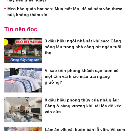
hay nên thay ngay?
Mẹo bảo quản hạt sen: Mua một lần, để cả năm vẫn thơm
bùi, không thâm xỉn
Tin nên đọc
3 dấu hiệu ngôi nhà sát khí cao: Càng
sống lâu trong nhà càng rút ngắn tuổi
thọ
Vì sao trên phòng khách sạn luôn có
một tấm vải khác màu trải ngang
giường?
8 dấu hiệu phong thủy của nhà giàu:
Càng ở càng vượng khí, tài lộc dễ kéo
vào cửa
Làm ăn vất vả, buôn bán lỗ vốn: Về xem