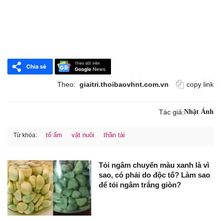
Theo:
giaitri.thoibaovhnt.com.vn
copy link
Tác giả:
Nhật Ánh
tổ ấm
vật nuôi
thần tài
Từ khóa:
Tỏi ngâm chuyển màu xanh là vì
sao, có phải do độc tố? Làm sao
để tỏi ngâm trắng giòn?