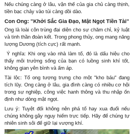
Nếu chúng càng ở lâu, vận thế của gia chủ càng thịnh,
tiền bạc chảy vào túi càng dồi dào.
Con Ong: "Khởi Sắc Gia Đạo, Mật Ngọt Tiền Tài"
Ong là loài côn trùng đại diện cho sự chăm chỉ, kỷ luật
và tinh thần đoàn kết. Trong phong thủy, ong mang năng
lượng Dương (tích cực) rất mạnh.
Ý nghĩa: Khi ong vào nhà làm tổ, đó là dấu hiệu cho
thấy môi trường sống của bạn có luồng sinh khí tốt,
không gian yên bình và ấm áp.
Tài lộc: Tổ ong tượng trưng cho một "kho báu" đang
tích lũy. Ong càng ở lâu, gia đình càng có nhiều cơ hội
trong sự nghiệp, công việc hanh thông và thu nhập ổn
định như dòng mật ngọt.
Lưu ý: Tuyệt đối không nên phá tổ hay xua đuổi nếu
chúng không gây nguy hiểm trực tiếp. Hãy để chúng tự
nhiên sinh sôi để giữ lại vượng khí.