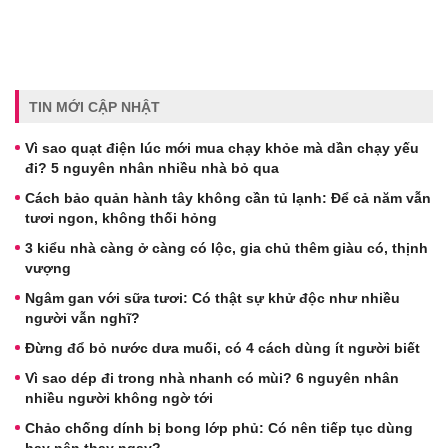
TIN MỚI CẬP NHẬT
Vì sao quạt điện lúc mới mua chạy khỏe mà dần chạy yếu
đi? 5 nguyên nhân nhiều nhà bỏ qua
Cách bảo quản hành tây không cần tủ lạnh: Để cả năm vẫn
tươi ngon, không thối hỏng
3 kiểu nhà càng ở càng có lộc, gia chủ thêm giàu có, thịnh
vượng
Ngâm gan với sữa tươi: Có thật sự khử độc như nhiều
người vẫn nghĩ?
Đừng đổ bỏ nước dưa muối, có 4 cách dùng ít người biết
Vì sao dép đi trong nhà nhanh có mùi? 6 nguyên nhân
nhiều người không ngờ tới
Chảo chống dính bị bong lớp phủ: Có nên tiếp tục dùng