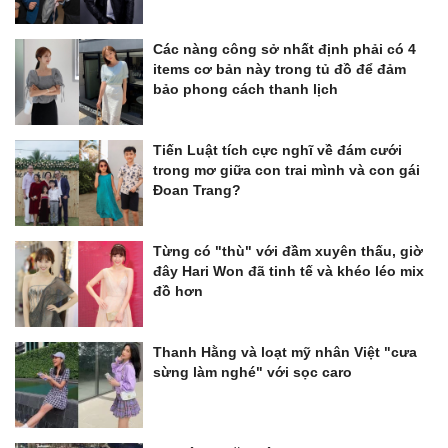
Các nàng công sở nhất định phải có 4
items cơ bản này trong tủ đồ để đảm
bảo phong cách thanh lịch
Tiến Luật tích cực nghĩ về đám cưới
trong mơ giữa con trai mình và con gái
Đoan Trang?
Từng có "thù" với đầm xuyên thấu, giờ
đây Hari Won đã tinh tế và khéo léo mix
đồ hơn
Thanh Hằng và loạt mỹ nhân Việt "cưa
sừng làm nghé" với sọc caro