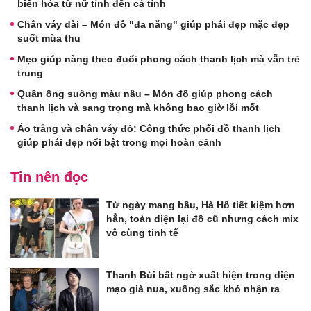
biến hóa từ nữ tính đến cá tính
Chân váy dài – Món đồ "đa năng" giúp phái đẹp mặc đẹp
suốt mùa thu
Mẹo giúp nàng theo đuổi phong cách thanh lịch mà vẫn trẻ
trung
Quần ống suông màu nâu – Món đồ giúp phong cách
thanh lịch và sang trọng mà không bao giờ lỗi mốt
Áo trắng và chân váy đỏ: Công thức phối đồ thanh lịch
giúp phái đẹp nổi bật trong mọi hoàn cảnh
Tin nên đọc
Từ ngày mang bầu, Hà Hồ tiết kiệm hơn
hẳn, toàn diện lại đồ cũ nhưng cách mix
vô cùng tinh tế
Thanh Bùi bất ngờ xuất hiện trong diện
mạo già nua, xuống sắc khó nhận ra