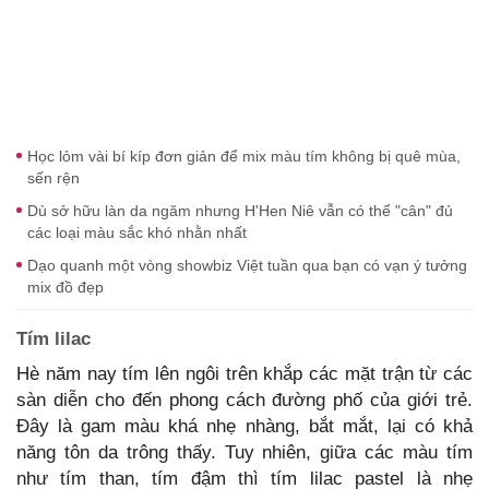
Học lỏm vài bí kíp đơn giản để mix màu tím không bị quê mùa,
sến rện
Dù sở hữu làn da ngăm nhưng H'Hen Niê vẫn có thể "cân" đủ
các loại màu sắc khó nhằn nhất
Dạo quanh một vòng showbiz Việt tuần qua bạn có vạn ý tưởng
mix đồ đẹp
Tím lilac
Hè năm nay tím lên ngôi trên khắp các mặt trận từ các
sàn diễn cho đến phong cách đường phố của giới trẻ.
Đây là gam màu khá nhẹ nhàng, bắt mắt, lại có khả
năng tôn da trông thấy. Tuy nhiên, giữa các màu tím
như tím than, tím đậm thì tím lilac pastel là nhẹ