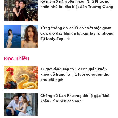
Kỷ niệm 5 năm yêu nhau, Nhã Phương
nhắn nhủ lời đặc biệt đến Trường Giang
Từng "sống dở ch.ết dở" với việc giảm
cân, giờ đây Min đã lột xác lấy lại phong
độ body đẹp mê
Đọc nhiều
72 giờ vàng sắp tới: 2 con giáp khôn
khéo dễ trúng lớn, 1 tuổi cónguồn thu
phụ bất ngờ
Chồng cũ Lan Phương tiết lộ gặp 'khó
khăn để ở bên các con'