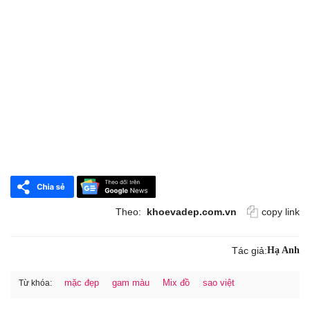
Theo:
khoevadep.com.vn
copy link
Tác giả:
Hạ Anh
mặc đẹp
gam màu
Mix đồ
sao việt
Từ khóa: