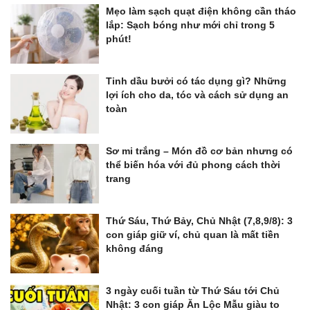
Mẹo làm sạch quạt điện không cần tháo
lắp: Sạch bóng như mới chỉ trong 5
phút!
Tinh dầu bưởi có tác dụng gì? Những
lợi ích cho da, tóc và cách sử dụng an
toàn
Sơ mi trắng – Món đồ cơ bản nhưng có
thể biến hóa với đủ phong cách thời
trang
Thứ Sáu, Thứ Bảy, Chủ Nhật (7,8,9/8): 3
con giáp giữ ví, chủ quan là mất tiền
không đáng
3 ngày cuối tuần từ Thứ Sáu tới Chủ
Nhật: 3 con giáp Ăn Lộc Mẫu giàu to