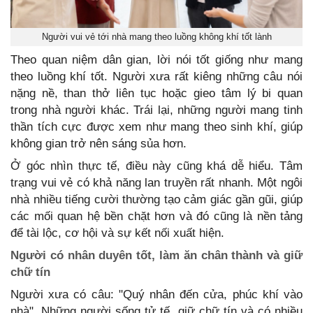
Người vui vẻ tới nhà mang theo luồng không khí tốt lành
Theo quan niệm dân gian, lời nói tốt giống như mang
theo luồng khí tốt. Người xưa rất kiêng những câu nói
nặng nề, than thở liên tục hoặc gieo tâm lý bi quan
trong nhà người khác. Trái lại, những người mang tinh
thần tích cực được xem như mang theo sinh khí, giúp
không gian trở nên sáng sủa hơn.
Ở góc nhìn thực tế, điều này cũng khá dễ hiểu. Tâm
trạng vui vẻ có khả năng lan truyền rất nhanh. Một ngôi
nhà nhiều tiếng cười thường tạo cảm giác gần gũi, giúp
các mối quan hệ bền chặt hơn và đó cũng là nền tảng
để tài lộc, cơ hội và sự kết nối xuất hiện.
Người có nhân duyên tốt, làm ăn chân thành và giữ
chữ tín
Người xưa có câu: "Quý nhân đến cửa, phúc khí vào
nhà". Những người sống tử tế, giữ chữ tín và có nhiều