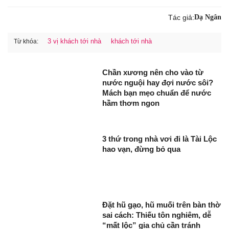
Tác giả:
Dạ Ngân
3 vị khách tới nhà
khách tới nhà
Từ khóa:
Chần xương nên cho vào từ
nước nguội hay đợi nước sôi?
Mách bạn mẹo chuẩn để nước
hầm thơm ngon
3 thứ trong nhà vơi đi là Tài Lộc
hao vạn, đừng bỏ qua
Đặt hũ gạo, hũ muối trên bàn thờ
sai cách: Thiếu tôn nghiêm, dễ
“mất lộc” gia chủ cần tránh