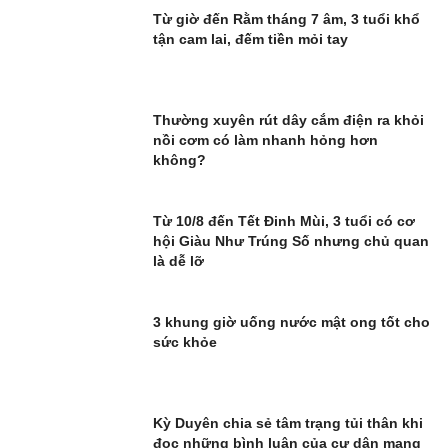
Từ giờ đến Rằm tháng 7 âm, 3 tuổi khổ
tận cam lai, đếm tiền mỏi tay
Thường xuyên rút dây cắm điện ra khỏi
nồi cơm có làm nhanh hỏng hơn
không?
Từ 10/8 đến Tết Đinh Mùi, 3 tuổi có cơ
hội Giàu Như Trúng Số nhưng chủ quan
là dễ lỡ
3 khung giờ uống nước mật ong tốt cho
sức khỏe
Kỳ Duyên chia sẻ tâm trạng tủi thân khi
đọc những bình luận của cư dân mạng