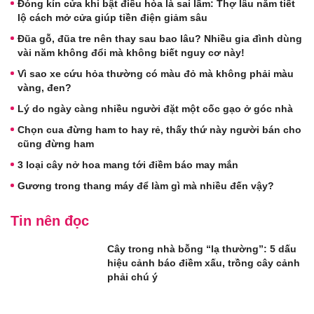
Đóng kín cửa khi bật điều hòa là sai lầm: Thợ lâu năm tiết
lộ cách mở cửa giúp tiền điện giảm sâu
Đũa gỗ, đũa tre nên thay sau bao lâu? Nhiều gia đình dùng
vài năm không đổi mà không biết nguy cơ này!
Vì sao xe cứu hỏa thường có màu đỏ mà không phải màu
vàng, đen?
Lý do ngày càng nhiều người đặt một cốc gạo ở góc nhà
Chọn cua đừng ham to hay rẻ, thấy thứ này người bán cho
cũng đừng ham
3 loại cây nở hoa mang tới điềm báo may mắn
Gương trong thang máy để làm gì mà nhiều đến vậy?
Tin nên đọc
Cây trong nhà bỗng “lạ thường”: 5 dấu
hiệu cảnh báo điềm xấu, trồng cây cảnh
phải chú ý