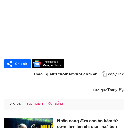
Theo:
giaitri.thoibaovhnt.com.vn
copy link
Tác giả:
Trang Hạ
suy ngẫm
đời sống
Từ khóa:
Nhận dạng đứa con ăn bám từ
sớm, lớn lên chỉ giỏi "nã" tiền