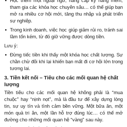
Học thêm một ngoại ngữ, nâng cấp kỹ năng mềm,
tham gia các khóa học chuyên sâu… có thể giúp bạn
mở ra nhiều cơ hội mới, tăng thu nhập và phát triển
sự nghiệp.
Trong kinh doanh, việc học giúp giảm rủi ro, tránh sai
lầm tốn kém, từ đó giữ vững được dòng tiền.
Lưu ý:
Đừng tiếc tiền khi thấy một khóa học chất lượng. Sự
chần chừ đôi khi lại khiến bạn mất đi cơ hội lớn trong
tương lai.
3. Tiền kết nối – Tiêu cho các mối quan hệ chất
lượng
Tiền tiêu cho các mối quan hệ không phải là “mua
chuộc” hay “nịnh nọt”, mà là đầu tư để xây dựng lòng
tin, sự uy tín và tình cảm bền vững. Một bữa ăn, một
món quà tri ân, một lần hỗ trợ đúng lúc… có thể mở
đường cho những mối quan hệ “vàng” sau này.