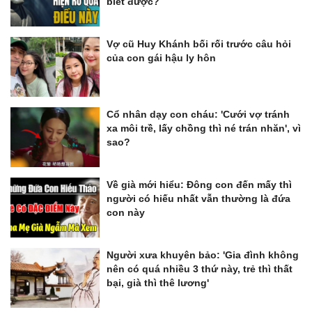
biết được?
Vợ cũ Huy Khánh bối rối trước câu hỏi
của con gái hậu ly hôn
Cổ nhân dạy con cháu: 'Cưới vợ tránh
xa môi trề, lấy chồng thì né trán nhăn', vì
sao?
Về già mới hiểu: Đông con đến mấy thì
người có hiếu nhất vẫn thường là đứa
con này
Người xưa khuyên bảo: 'Gia đình không
nên có quá nhiều 3 thứ này, trẻ thì thất
bại, già thì thê lương'