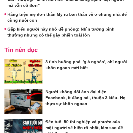
mà vẫn cô đơn”
Hàng triệu mẹ đơn thân Mỹ rủ bạn thân về ở chung nhà để
cùng nuôi con
Gặp kiểu người này nhớ đề phòng: Nhìn tưởng bình
thường nhưng có thể gây phiền toái lớn
Tin nên đọc
3 tình huống phải 'giả nghèo', chỉ người
khôn ngoan mới biết
Người không đổi ảnh đại diện
Facebook, ít đăng bài, thuộc 3 kiểu: Họ
thực sự khôn ngoan
Đến tuổi 50 thì nghiệp và phước của
một người sẽ hiện rõ nhất, làm sao để