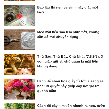
Bao lâu thì nên vệ sinh máy giặt một
lần?
Mẹo mài kéo sắc lẹm như mới, không
cần đá mài chuyên dụng
Thứ Sáu, Thứ Bảy, Chủ Nhật (7,8,9/8): 3
con giáp giữ ví, chủ quan là mất tiền
không đáng
Cách để chậu hoa giấy từ tốt lá sang sai
hoa: Bí quyết này giúp cây nở rực rỡ
quanh năm
Cách để cây kim tiền nhanh ra hoa, rước