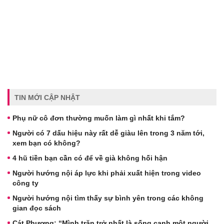
TIN MỚI CẬP NHẬT
Phụ nữ cô đơn thường muốn làm gì nhất khi tắm?
Người có 7 dấu hiệu này rất dễ giàu lên trong 3 năm tới,
xem bạn có không?
4 hũ tiền bạn cần có để về già không hối hận
Người hướng nội áp lực khi phải xuất hiện trong video
công ty
Người hướng nội tìm thấy sự bình yên trong các không
gian đọc sách
Cát Phượng: “Mình trăn trở nhất là sống cạnh một người