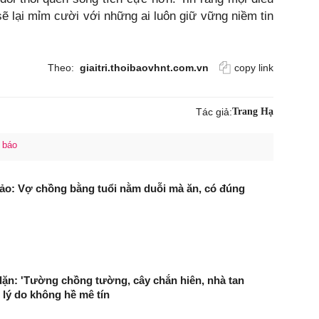
sẽ lại mỉm cười với những ai luôn giữ vững niềm tin
Theo:
giaitri.thoibaovhnt.com.vn
copy link
Tác giả:
Trang Hạ
 báo
ảo: Vợ chồng bằng tuổi nằm duỗi mà ăn, có đúng
dặn: 'Tường chồng tường, cây chắn hiên, nhà tan
 lý do không hề mê tín