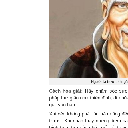
Người ta trước khi gặ
Cách hóa giải:
Hãy chăm sóc sức k
pháp thư giãn như thiền định, đi ch
giải vận hạn.
Xui xẻo không phải lúc nào cũng đ
trước. Khi nhận thấy những điềm b
bình tĩnh, tìm cách hóa giải và thay