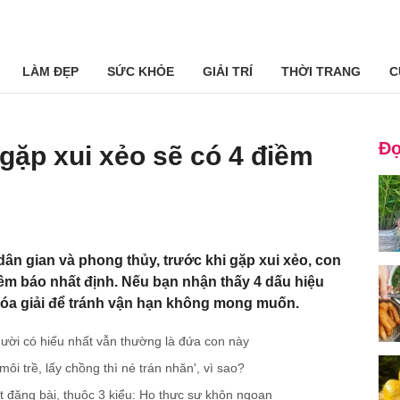
LÀM ĐẸP
SỨC KHỎE
GIẢI TRÍ
THỜI TRANG
C
Đọ
 gặp xui xẻo sẽ có 4 điềm
ân gian và phong thủy, trước khi gặp xui xẻo, con
 báo nhất định. Nếu bạn nhận thấy 4 dấu hiệu
 hóa giải để tránh vận hạn không mong muốn.
ười có hiếu nhất vẫn thường là đứa con này
ôi trề, lấy chồng thì né trán nhăn', vì sao?
t đăng bài, thuộc 3 kiểu: Họ thực sự khôn ngoan