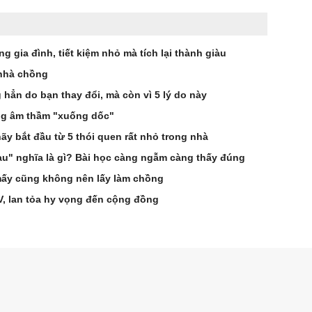
g gia đình, tiết kiệm nhỏ mà tích lại thành giàu
 nhà chồng
 hẳn do bạn thay đổi, mà còn vì 5 lý do này
ng âm thầm "xuống dốc"
ãy bắt đầu từ 5 thói quen rất nhỏ trong nhà
u" nghĩa là gì? Bài học càng ngẫm càng thấy đúng
i mấy cũng không nên lấy làm chồng
V, lan tỏa hy vọng đến cộng đồng