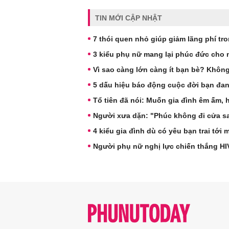
TIN MỚI CẬP NHẬT
7 thói quen nhỏ giúp giảm lãng phí tron
3 kiểu phụ nữ mang lại phúc đức cho
Vì sao càng lớn càng ít bạn bè? Không
5 dấu hiệu báo động cuộc đời bạn đa
Tổ tiên đã nói: Muốn gia đình êm ấm, h
Người xưa dặn: "Phúc không đi cửa sa
4 kiểu gia đình dù có yêu bạn trai tớ
Người phụ nữ nghị lực chiến thắng HI