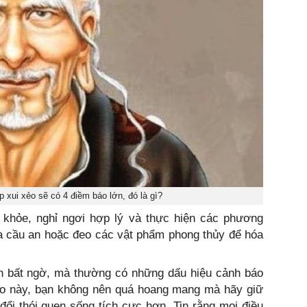
p xui xẻo sẽ có 4 điềm báo lớn, đó là gì?
hỏe, nghỉ ngơi hợp lý và thực hiện các phương
ùa cầu an hoặc đeo các vật phẩm phong thủy để hóa
ến bất ngờ, mà thường có những dấu hiệu cảnh báo
áo này, bạn không nên quá hoang mang mà hãy giữ
 đổi thói quen sống tích cực hơn. Tin rằng mọi điều