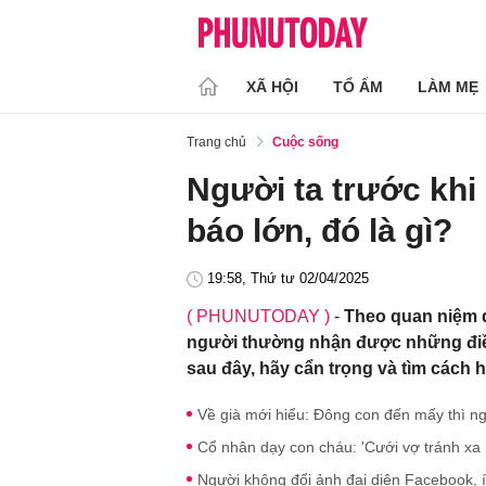
XÃ HỘI
TỔ ẤM
LÀM MẸ
Trang chủ
Cuộc sống
Người ta trước khi
báo lớn, đó là gì?
19:58, Thứ tư 02/04/2025
( PHUNUTODAY )
-
Theo quan niệm d
người thường nhận được những điềm
sau đây, hãy cẩn trọng và tìm cách
Về già mới hiểu: Đông con đến mấy thì ng
Cổ nhân dạy con cháu: 'Cưới vợ tránh xa m
Người không đổi ảnh đại diện Facebook, í