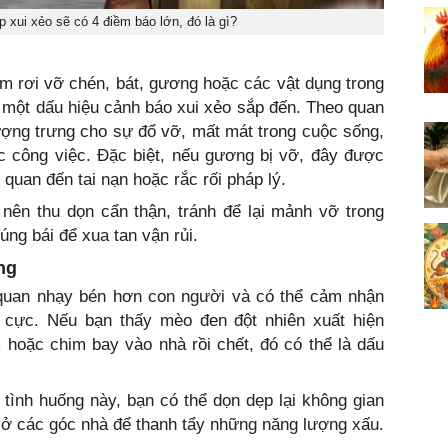
p xui xẻo sẽ có 4 điềm báo lớn, đó là gì?
 rơi vỡ chén, bát, gương hoặc các vật dụng trong
à một dấu hiệu cảnh báo xui xẻo sắp đến. Theo quan
ượng trưng cho sự đổ vỡ, mất mát trong cuộc sống,
ặc công việc. Đặc biệt, nếu gương bị vỡ, đây được
 quan đến tai nạn hoặc rắc rối pháp lý.
nên thu dọn cẩn thận, tránh để lại mảnh vỡ trong
úng bái để xua tan vận rủi.
ng
 quan nhạy bén hơn con người và có thể cảm nhận
 cực. Nếu bạn thấy mèo đen đột nhiên xuất hiện
hoặc chim bay vào nhà rồi chết, đó có thể là dấu
ình huống này, bạn có thể dọn dẹp lại không gian
 ở các góc nhà để thanh tẩy những năng lượng xấu.