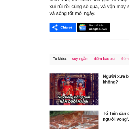
xui rủi rồi cũng sẽ qua, và vận may 
và sống tốt mỗi ngày.
suy ngẫm
điềm báo xui
điềm
Từ khóa:
FaceBook
Người xưa b
không?
Tổ Tiên căn 
người vong',