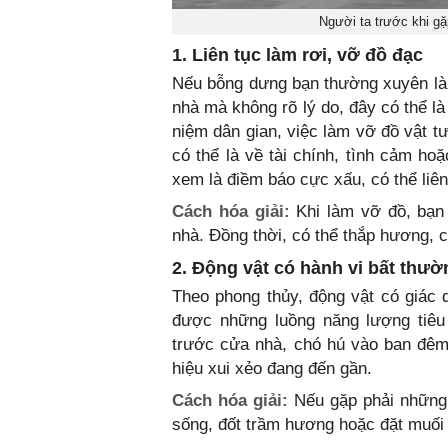
Người ta trước khi gặ
1. Liên tục làm rơi, vỡ đồ đạc
Nếu bỗng dưng bạn thường xuyên làm
nhà mà không rõ lý do, đây có thể l
niệm dân gian, việc làm vỡ đồ vật t
có thể là về tài chính, tình cảm ho
xem là điềm báo cực xấu, có thể liên
Cách hóa giải:
Khi làm vỡ đồ, bạn 
nhà. Đồng thời, có thể thắp hương, c
2. Động vật có hành vi bất thườ
Theo phong thủy, động vật có giác
được những luồng năng lượng tiêu
trước cửa nhà, chó hú vào ban đêm 
hiệu xui xẻo đang đến gần.
Cách hóa giải:
Nếu gặp phải những t
sống, đốt trầm hương hoặc đặt muối