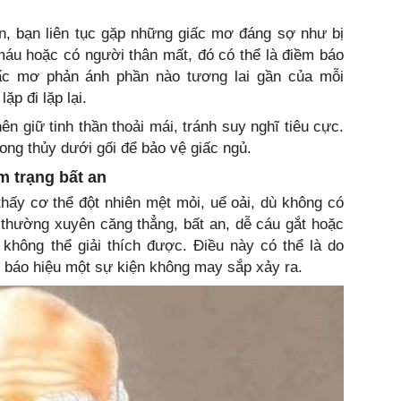
n, bạn liên tục gặp những giấc mơ đáng sợ như bị
máu hoặc có người thân mất, đó có thể là điềm báo
iấc mơ phản ánh phần nào tương lai gần của mỗi
ặp đi lặp lại.
n giữ tinh thần thoải mái, tránh suy nghĩ tiêu cực.
ong thủy dưới gối để bảo vệ giấc ngủ.
m trạng bất an
hấy cơ thể đột nhiên mệt mỏi, uể oải, dù không có
g thường xuyên căng thẳng, bất an, dễ cáu gắt hoặc
không thể giải thích được. Điều này có thể là do
 báo hiệu một sự kiện không may sắp xảy ra.