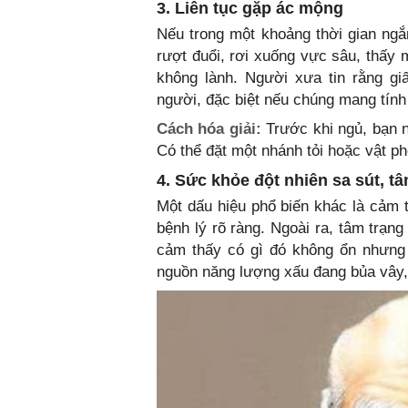
3. Liên tục gặp ác mộng
Nếu trong một khoảng thời gian ngắ
rượt đuổi, rơi xuống vực sâu, thấy 
không lành. Người xưa tin rằng g
người, đặc biệt nếu chúng mang tính l
Cách hóa giải:
Trước khi ngủ, bạn nê
Có thể đặt một nhánh tỏi hoặc vật ph
4. Sức khỏe đột nhiên sa sút, tâ
Một dấu hiệu phổ biến khác là cảm t
bệnh lý rõ ràng. Ngoài ra, tâm trạn
cảm thấy có gì đó không ổn nhưng 
nguồn năng lượng xấu đang bủa vây,