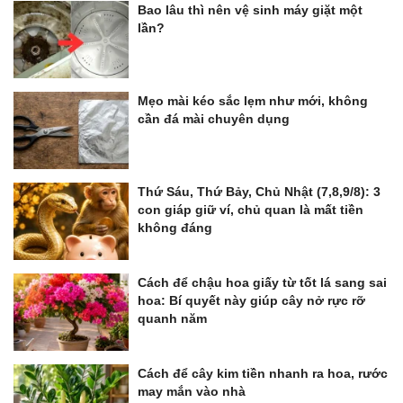
Bao lâu thì nên vệ sinh máy giặt một
lần?
Mẹo mài kéo sắc lẹm như mới, không
cần đá mài chuyên dụng
Thứ Sáu, Thứ Bảy, Chủ Nhật (7,8,9/8): 3
con giáp giữ ví, chủ quan là mất tiền
không đáng
Cách để chậu hoa giấy từ tốt lá sang sai
hoa: Bí quyết này giúp cây nở rực rỡ
quanh năm
Cách để cây kim tiền nhanh ra hoa, rước
may mắn vào nhà