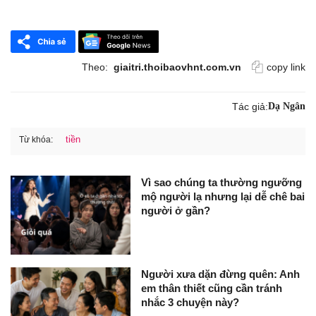
Theo:
giaitri.thoibaovhnt.com.vn
copy link
Tác giả:
Dạ Ngân
tiền
Từ khóa:
Vì sao chúng ta thường ngưỡng
mộ người lạ nhưng lại dễ chê bai
người ở gần?
Người xưa dặn đừng quên: Anh
em thân thiết cũng cần tránh
nhắc 3 chuyện này?