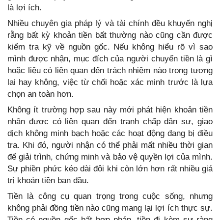
là lợi ích.
Nhiều chuyên gia pháp lý và tài chính đều khuyến nghị
rằng bất kỳ khoản tiền bất thường nào cũng cần được
kiểm tra kỹ về nguồn gốc. Nếu không hiểu rõ vì sao
mình được nhận, mục đích của người chuyển tiền là gì
hoặc liệu có liên quan đến trách nhiệm nào trong tương
lai hay không, việc từ chối hoặc xác minh trước là lựa
chọn an toàn hơn.
Không ít trường hợp sau này mới phát hiện khoản tiền
nhận được có liên quan đến tranh chấp dân sự, giao
dịch không minh bạch hoặc các hoạt động đang bị điều
tra. Khi đó, người nhận có thể phải mất nhiều thời gian
để giải trình, chứng minh và bảo vệ quyền lợi của mình.
Sự phiền phức kéo dài đôi khi còn lớn hơn rất nhiều giá
trị khoản tiền ban đầu.
Tiền là công cụ quan trọng trong cuộc sống, nhưng
không phải đồng tiền nào cũng mang lại lợi ích thực sự.
Tiền có nguồn gốc bất hợp pháp, tiền đi kèm sự ràng