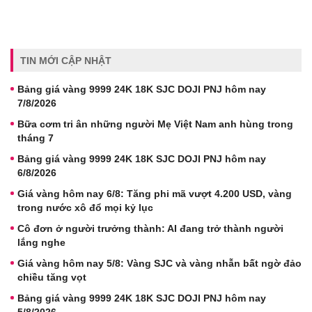
TIN MỚI CẬP NHẬT
Bảng giá vàng 9999 24K 18K SJC DOJI PNJ hôm nay
7/8/2026
Bữa cơm tri ân những người Mẹ Việt Nam anh hùng trong
tháng 7
Bảng giá vàng 9999 24K 18K SJC DOJI PNJ hôm nay
6/8/2026
Giá vàng hôm nay 6/8: Tăng phi mã vượt 4.200 USD, vàng
trong nước xô đổ mọi kỷ lục
Cô đơn ở người trưởng thành: AI đang trở thành người
lắng nghe
Giá vàng hôm nay 5/8: Vàng SJC và vàng nhẫn bất ngờ đảo
chiều tăng vọt
Bảng giá vàng 9999 24K 18K SJC DOJI PNJ hôm nay