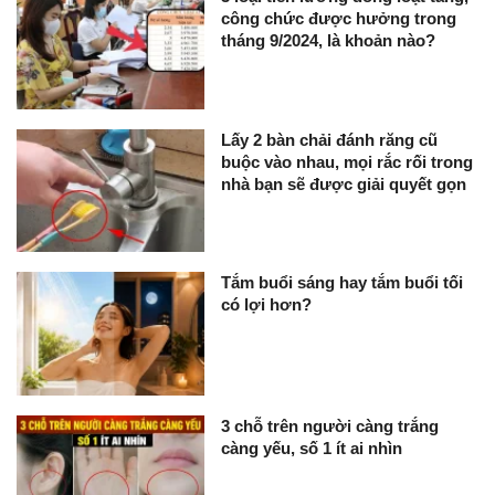
công chức được hưởng trong
tháng 9/2024, là khoản nào?
Lấy 2 bàn chải đánh răng cũ
buộc vào nhau, mọi rắc rối trong
nhà bạn sẽ được giải quyết gọn
Tắm buổi sáng hay tắm buổi tối
có lợi hơn?
3 chỗ trên người càng trắng
càng yếu, số 1 ít ai nhìn