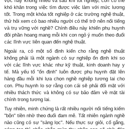
vực này không nhiều và sau khi tốt nghiệp, con có thể
khó khăn trong việc tìm được việc làm với mức lương
tốt. Trong một khóa tốt nghiệp ở các trường nghệ thuật,
thử hỏi xem có bao nhiêu người có thể trở nên nổi tiếng
và trụ vững với nghề? Chính điều này khiến phụ huynh
đôi phần hoang mang mỗi khi con ngỏ ý muốn theo đuổi
các lĩnh vực liên quan đến nghệ thuật.
Ngoài ra, có một số định kiến cho rằng nghệ thuật
không phải là một ngành có sự nghiệp ổn định khi so
với các lĩnh vực khác như kỹ thuật, kinh doanh hay y
tế. Mà yếu tố "ổn định" luôn được phụ huynh đặt lên
hàng đầu mỗi khi lựa chọn nghề nghiệp tương lai cho
con. Phụ huynh lo sợ rằng con cái sẽ phải đối mặt với
nhiều thách thức và không có sự bảo đảm về mặt tài
chính trong tương lai.
Tuy nhiên, minh chứng là rất nhiều người nổi tiếng kiếm
"bộn" tiền nhờ theo đuổi đam mê. Tất nhiên ngành nghề
nào cũng có sự "sàng lọc". Nếu thực sự giỏi, cố gắng,