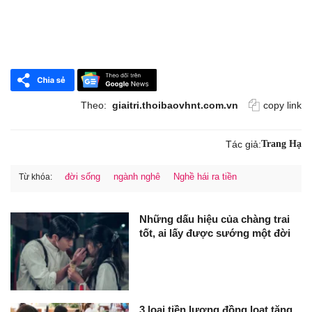
Theo:
giaitri.thoibaovhnt.com.vn
copy link
Tác giả:
Trang Hạ
đời sống
ngành nghê
Nghề hái ra tiền
Từ khóa:
Những dấu hiệu của chàng trai
tốt, ai lấy được sướng một đời
3 loại tiền lương đồng loạt tăng,