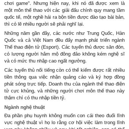
chơi game". Nhưng hiện nay, khi nó đã được xem là
một môn thể thao với các giải đấu chính quy mang tầm
quốc tế, một nghề hái ra bộn tiền được đào tạo bài bản,
thì có lẽ nhiều người sẽ phải nghĩ lại.
Những năm gần đây, các nước như Trung Quốc, Hàn
Quốc và cả Việt Nam đều đẩy mạnh phát triển ngành
Thể thao điện tử (Esport). Các tuyển thủ được săn đón,
có lượng người hâm mộ đông đảo không kém nghệ sĩ
và có mức thu nhập cao ngất ngưởng.
Các tuyển thủ nổi tiếng còn có thể kiếm được rất nhiều
tiền thông qua việc nhận quảng cáo và ký hợp đồng
phát sóng trực tiếp. Doanh thu của ngành thể thao điện
tử cực khủng, và những người chơi môn thể thao này
thậm chí có thu nhập tiền tỷ.
Ngành nghệ thuật
Đa phần phụ huynh không muốn con cái theo đuổi lĩnh
vực nghệ thuật vì họ lo rằng cơ hội việc làm trong lĩnh