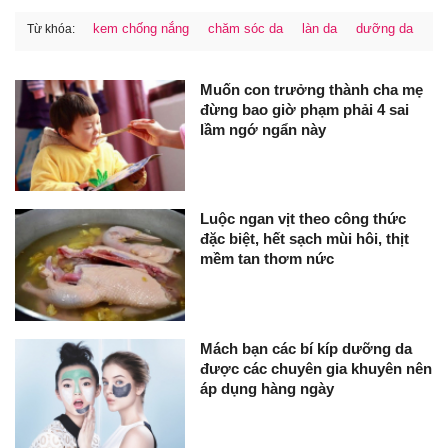
kem chống nắng
chăm sóc da
làn da
dưỡng da
Từ khóa:
Muốn con trưởng thành cha mẹ
đừng bao giờ phạm phải 4 sai
lầm ngớ ngẩn này
Luộc ngan vịt theo công thức
đặc biệt, hết sạch mùi hôi, thịt
mềm tan thơm nức
Mách bạn các bí kíp dưỡng da
được các chuyên gia khuyên nên
áp dụng hàng ngày