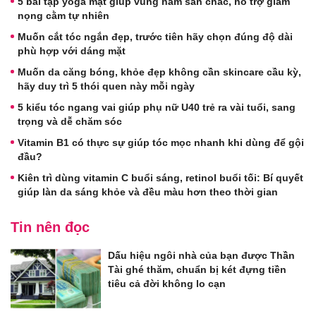
5 bài tập yoga mặt giúp vùng hàm săn chắc, hỗ trợ giảm
nọng cằm tự nhiên
Muốn cắt tóc ngắn đẹp, trước tiên hãy chọn đúng độ dài
phù hợp với dáng mặt
Muốn da căng bóng, khỏe đẹp không cần skincare cầu kỳ,
hãy duy trì 5 thói quen này mỗi ngày
5 kiểu tóc ngang vai giúp phụ nữ U40 trẻ ra vài tuổi, sang
trọng và dễ chăm sóc
Vitamin B1 có thực sự giúp tóc mọc nhanh khi dùng để gội
đầu?
Kiên trì dùng vitamin C buổi sáng, retinol buổi tối: Bí quyết
giúp làn da sáng khỏe và đều màu hơn theo thời gian
Tin nên đọc
Dấu hiệu ngôi nhà của bạn được Thần
Tài ghé thăm, chuẩn bị két đựng tiền
tiêu cả đời không lo cạn