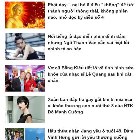
Phật dạy: Loại bỏ 6 điều "không" để trở
thành người thông thái, không phiền
não, nhớ đọc kỹ điều số 4
Nổi tiếng là đạo diễn phim đình đám
nhưng Ngô Thanh Vân vẫn sai một lỗi
chính tả cơ bản
Vợ cũ Bằng Kiều tiết lộ về tình hình sức
khỏe của nhạc sĩ Lê Quang sau khi cắt
chân
Xuân Lan đáp trả gay gắt khi bị mỉa mai
vì khóc thương con nuôi thứ 8 của NTK
Đỗ Mạnh Cường
Hậu thừa nhận đang yêu ở tuổi 49, Đàm
Vĩnh Hưng gửi lời yêu thương cuồng