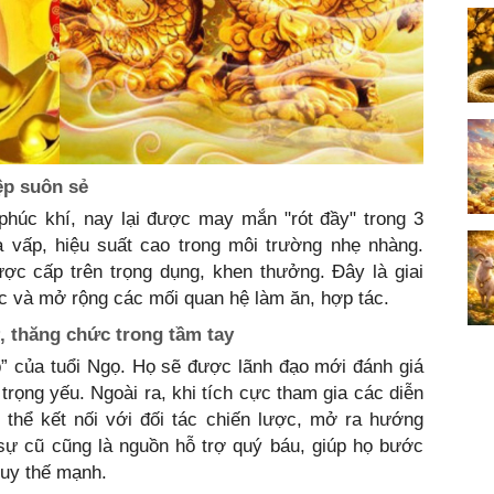
ệp suôn sẻ
phúc khí, nay lại được may mắn "rót đầy" trong 3
va vấp, hiệu suất cao trong môi trường nhẹ nhàng.
ợc cấp trên trọng dụng, khen thưởng. Đây là giai
c và mở rộng các mối quan hệ làm ăn, hợp tác.
 thăng chức trong tầm tay
p” của tuổi Ngọ. Họ sẽ được lãnh đạo mới đánh giá
 trọng yếu. Ngoài ra, khi tích cực tham gia các diễn
 thể kết nối với đối tác chiến lược, mở ra hướng
 sự cũ cũng là nguồn hỗ trợ quý báu, giúp họ bước
huy thế mạnh.