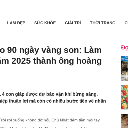
LÀM ĐẸP
SỨC KHỎE
GIẢI TRÍ
THỜI TRANG
C
Đọ
ào 90 ngày vàng son: Làm
 năm 2025 thành ông hoàng
i, 4 con giáp được dự báo vận khí bừng sáng,
hiệp thuận lợi mà còn có nhiều bước tiến về nhân
 Trời rơi xuống không đỡ nổi, Chủ Nhật đếm tiền mỏi tay