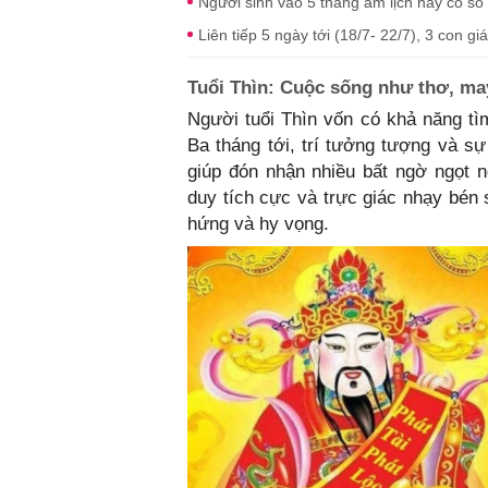
Người sinh vào 5 tháng âm lịch này có số
Liên tiếp 5 ngày tới (18/7- 22/7), 3 con g
Tuổi Thìn: Cuộc sống như thơ, m
Người tuổi Thìn vốn có khả năng tì
Ba tháng tới, trí tưởng tượng và 
giúp đón nhận nhiều bất ngờ ngọt n
duy tích cực và trực giác nhạy bén
hứng và hy vọng.