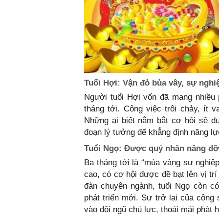
Tuổi Hợi: Vận đỏ bủa vây, sự nghi
Người tuổi Hợi vốn đã mang nhiều 
tháng tới. Công việc trôi chảy, ít 
Những ai biết nắm bắt cơ hội sẽ đư
đoạn lý tưởng để khẳng định năng lự
Tuổi Ngọ: Được quý nhân nâng đỡ,
Ba tháng tới là “mùa vàng sự nghiệ
cao, có cơ hội được đề bạt lên vị trí
đàn chuyên ngành, tuổi Ngọ còn có
phát triển mới. Sự trở lại của cộng
vào đội ngũ chủ lực, thoải mái phát 