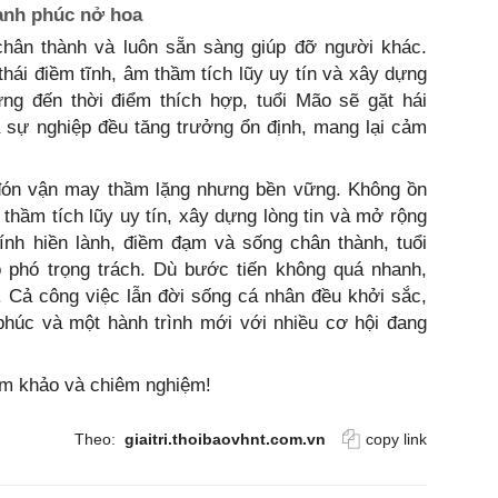
hạnh phúc nở hoa
hân thành và luôn sẵn sàng giúp đỡ người khác.
thái điềm tĩnh, âm thầm tích lũy uy tín và xây dựng
ưng đến thời điểm thích hợp, tuổi Mão sẽ gặt hái
 sự nghiệp đều tăng trưởng ổn định, mang lại cảm
 đón vận may thầm lặng nhưng bền vững. Không ồn
thầm tích lũy uy tín, xây dựng lòng tin và mở rộng
ính hiền lành, điềm đạm và sống chân thành, tuổi
 phó trọng trách. Dù bước tiến không quá nhanh,
 Cả công việc lẫn đời sống cá nhân đều khởi sắc,
phúc và một hành trình mới với nhiều cơ hội đang
ham khảo và chiêm nghiệm!
Theo:
giaitri.thoibaovhnt.com.vn
copy link