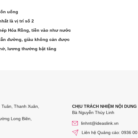
uốn uống
ất là vị trí số 2
 Chép Hóa Rồng, tiền vào như nước
 dẫn đường, giàu không cản được
chở, lương thưởng bật tăng
n Tuân, Thanh Xuân,
CHỊU TRÁCH NHIỆM NỘI DUNG
Bà Nguyễn Thùy Linh
ường Long Biên,
linhnt@ideaslink.vn
Liên hệ Quảng cáo: 0936 00