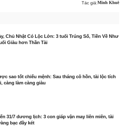
Tác giả:
Minh Khuê
, Chủ Nhật Có Lộc Lớn: 3 tuổi Trúng Số, Tiền Về Như
uổi Giàu hơn Thần Tài
ược sao tốt chiếu mệnh: Sau tháng cô hồn, tài lộc tích
i, càng làm càng giàu
ến 31/7 dương lịch: 3 con giáp vận may liên miên, tài
vàng bạc đầy két