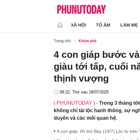
XÃ HỘI
TỔ ẤM
LÀM MẸ
Trang chủ
Khám phá
4 con giáp bước v
giàu tới tấp, cuối
thịnh vượng
09:22, Thứ sáu 18/07/2025
( PHUNUTODAY )
-
Trong 3 tháng tớ
không chỉ tài lộc hanh thông, sự ng
duyên và các mối quan hệ.
4 con giáp: 0h thứ Bảy (19/7) Lộc từ trên