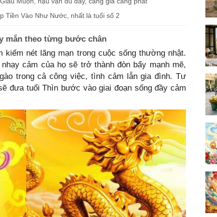
 Giàu Muộn, hậu vận đủ đầy, càng già càng phát
iáp Tiền Vào Như Nước, nhất là tuổi số 2
ay mắn theo từng bước chân
m kiếm nét lãng mạn trong cuộc sống thường nhật.
sự nhạy cảm của họ sẽ trở thành đòn bẩy mạnh mẽ,
gào trong cả công việc, tình cảm lẫn gia đình. Tư
 sẽ đưa tuổi Thìn bước vào giai đoạn sống đầy cảm