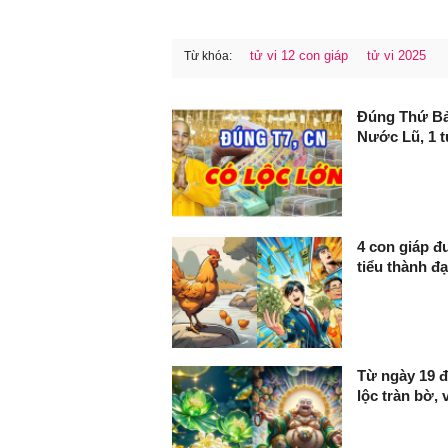
tử vi 12 con giáp
tử vi 2025
Từ khóa:
FaceBook
Đúng Thứ Bảy
Nước Lũ, 1 t
4 con giáp đ
tiểu thành đạ
Từ ngày 19 đ
lộc tràn bờ, 