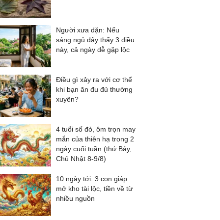
Người xưa dặn: Nếu
sáng ngủ dậy thấy 3 điều
này, cả ngày dễ gặp lộc
Điều gì xảy ra với cơ thể
khi bạn ăn đu đủ thường
xuyên?
4 tuổi số đỏ, ôm trọn may
mắn của thiên hạ trong 2
ngày cuối tuần (thứ Bảy,
Chủ Nhật 8-9/8)
10 ngày tới: 3 con giáp
mở kho tài lộc, tiền về từ
nhiều nguồn