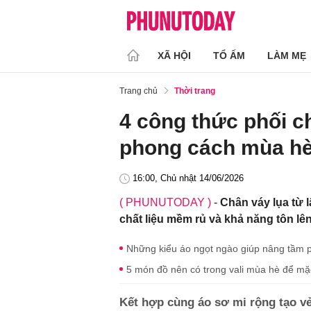
XÃ HỘI
TỔ ẤM
LÀM MẸ
Trang chủ
Thời trang
4 công thức phối c
phong cách mùa hè
16:00, Chủ nhật 14/06/2026
( PHUNUTODAY )
-
Chân váy lụa từ 
chất liệu mềm rủ và khả năng tôn lê
Những kiểu áo ngọt ngào giúp nâng tầm 
5 món đồ nên có trong vali mùa hè để mặ
Kết hợp cùng áo sơ mi rộng tạo vẻ