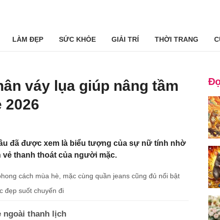
LÀM ĐẸP
SỨC KHỎE
GIẢI TRÍ
THỜI TRANG
C
Đọ
hân váy lụa giúp nâng tầm
 2026
lâu đã được xem là biểu tượng của sự nữ tính nhờ
n vẻ thanh thoát của người mặc.
phong cách mùa hè, mặc cùng quần jeans cũng đủ nổi bật
c đẹp suốt chuyến đi
 ngoài thanh lịch