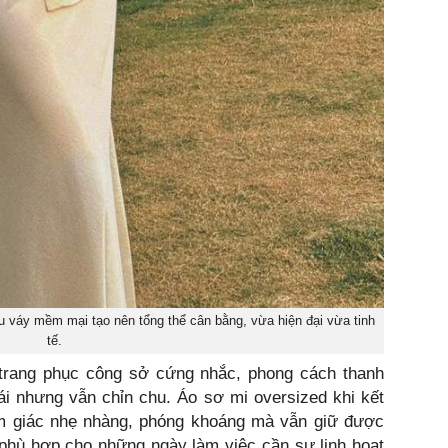
ệu váy mềm mại tạo nên tổng thể cân bằng, vừa hiện đại vừa tinh
tế.
trang phục công sở cứng nhắc, phong cách thanh
ái nhưng vẫn chỉn chu. Áo sơ mi oversized khi kết
m giác nhẹ nhàng, phóng khoáng mà vẫn giữ được
 phù hợp cho những ngày làm việc cần sự linh hoạt