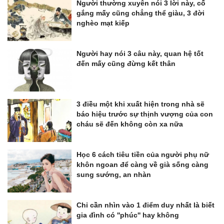
Người thường xuyên nói 3 lời này, cố
gắng mấy cũng chẳng thể giàu, 3 đời
nghèo mạt kiếp
Người hay nói 3 câu này, quan hệ tốt
đến mấy cũng đừng kết thân
3 điều một khi xuất hiện trong nhà sẽ
báo hiệu trước sự thịnh vượng của con
cháu sẽ đến không còn xa nữa
Học 6 cách tiêu tiền của người phụ nữ
khôn ngoan để càng về già sống càng
sung sướng, an nhàn
Chỉ cần nhìn vào 1 điểm duy nhất là biết
gia đình có ''phúc'' hay không