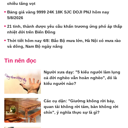
chiều tăng vọt
Bảng giá vàng 9999 24K 18K SJC DOJI PNJ hôm nay
5/8/2026
21 tỉnh, thành được yêu cầu khẩn trương ứng phó áp thấp
nhiệt đới trên Biển Đông
Thời tiết hôm nay 4/8: Bắc Bộ mưa lớn, Hà Nội có mưa rào
và dông, Nam Bộ ngày nắng
Tin nên đọc
Người xưa dạy: "5 kiểu người làm lụng
cả đời nghèo vẫn hoàn nghèo", đó là
kiểu người nào?
Các cụ dặn: "Giường không rời bảy,
quan tài không rời tám, bàn không rời
chín", ý nghĩa thực sự là gì?