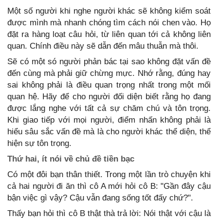
Một số người khi nghe người khác sẽ không kiểm soát
được mình mà nhanh chóng tìm cách nói chen vào. Họ
đặt ra hàng loạt câu hỏi, từ liên quan tới cả không liên
quan. Chính điều này sẽ dẫn đến mâu thuẫn mà thôi.
Sẽ có một só người phản bác tại sao không đặt vấn đề
đến cùng mà phải giữ chừng mực. Nhớ rằng, đúng hay
sai không phải là điều quan trọng nhất trong một mối
quan hệ. Hãy để cho người đối diện biết rằng họ đang
được lắng nghe với tất cả sự chăm chú và tôn trọng.
Khi giao tiếp với mọi người, điểm nhấn không phải là
hiểu sâu sắc vấn đề mà là cho người khác thể diện, thể
hiện sự tôn trọng.
Thứ hai, ít nói về chủ đề tiền bạc
Có một đôi bạn thân thiết. Trong một lần trò chuyện khi
cả hai người đi ăn thì cô A mới hỏi cô B: "Gần đây cậu
bận việc gì vậy? Cậu vẫn đang sống tốt đấy chứ?".
Thấy bạn hỏi thì cô B thật thà trả lời: Nói thật với cậu là