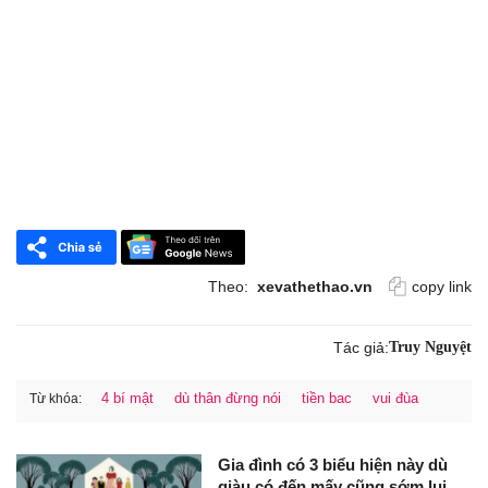
Theo:
xevathethao.vn
copy link
Tác giả:
Truy Nguyệt
4 bí mật
dù thân đừng nói
tiền bac
vui đùa
Từ khóa:
Gia đình có 3 biểu hiện này dù
giàu có đến mấy cũng sớm lụi