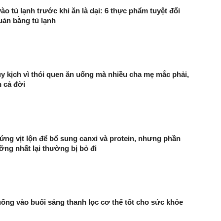
ào tủ lạnh trước khi ăn là dại: 6 thực phẩm tuyệt đối
ản bằng tủ lạnh
uy kịch vì thói quen ăn uống mà nhiều cha mẹ mắc phải,
 cả đời
rứng vịt lộn để bổ sung canxi và protein, nhưng phần
ỡng nhất lại thường bị bỏ đi
uống vào buổi sáng thanh lọc cơ thể tốt cho sức khỏe