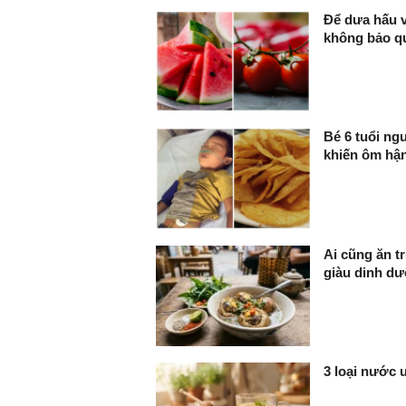
Để dưa hấu v
không bảo qu
Bé 6 tuổi ng
khiến ôm hận
Ai cũng ăn t
giàu dinh dư
3 loại nước 