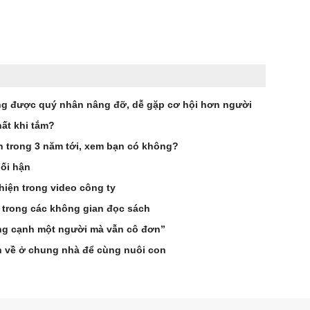
g được quý nhân nâng đỡ, dễ gặp cơ hội hơn người
ất khi tắm?
ên trong 3 năm tới, xem bạn có không?
hối hận
hiện trong video công ty
 trong các không gian đọc sách
ống cạnh một người mà vẫn cô đơn”
n về ở chung nhà để cùng nuôi con