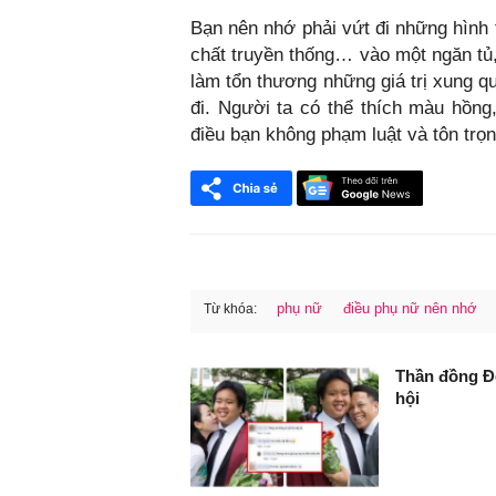
Bạn nên nhớ phải vứt đi những hìn
chất truyền thống… vào một ngăn tủ,
làm tổn thương những giá trị xung 
đi. Người ta có thể thích màu hồn
điều bạn không phạm luật và tôn tr
phụ nữ
điều phụ nữ nên nhớ
Từ khóa:
FaceBook
Thần đồng Đỗ
hội