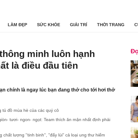
LÀM ĐẸP
SỨC KHỎE
GIẢI TRÍ
THỜI TRANG
C
Đọ
 thông minh luôn hạnh
ất là điều đầu tiên
n chính là ngay lúc bạn đang thở cho tới hơi thở
g tủ đồ mùa hè của các quý cô
òn- tươi- ngon- ngọt: Team thích ăn mận nhất định phải
chất lượng ''tinh binh'', "đẩy lùi" cả loại ung thư hiểm