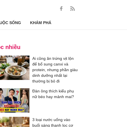
UỘC SỐNG
KHÁM PHÁ
c nhiều
Ai cũng ăn trứng vịt lộn
để bổ sung canxi và
protein, nhưng phần giàu
dinh dưỡng nhất lại
thường bị bỏ đi
Đàn ông thích kiểu phụ
nữ béo hay mảnh mai?
3 loại nước uống vào
buổi sáng thanh lọc cơ