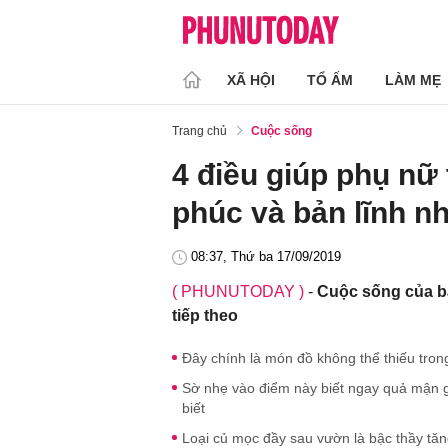
XÃ HỘI
TỔ ẤM
LÀM MẸ
Trang chủ
Cuộc sống
4 điều giúp phụ nữ
phúc và bản lĩnh nh
08:37, Thứ ba 17/09/2019
( PHUNUTODAY )
-
Cuộc sống của bạ
tiếp theo
Đây chính là món đồ không thể thiếu tron
Sờ nhẹ vào điểm này biết ngay quả mận gi
biết
Loại củ mọc đầy sau vườn là bậc thầy tăng 