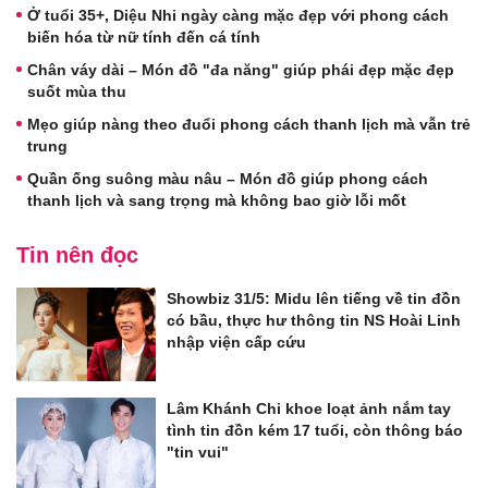
Ở tuổi 35+, Diệu Nhi ngày càng mặc đẹp với phong cách
biến hóa từ nữ tính đến cá tính
Chân váy dài – Món đồ "đa năng" giúp phái đẹp mặc đẹp
suốt mùa thu
Mẹo giúp nàng theo đuổi phong cách thanh lịch mà vẫn trẻ
trung
Quần ống suông màu nâu – Món đồ giúp phong cách
thanh lịch và sang trọng mà không bao giờ lỗi mốt
Tin nên đọc
Showbiz 31/5: Midu lên tiếng về tin đồn
có bầu, thực hư thông tin NS Hoài Linh
nhập viện cấp cứu
Lâm Khánh Chi khoe loạt ảnh nắm tay
tình tin đồn kém 17 tuổi, còn thông báo
"tin vui"