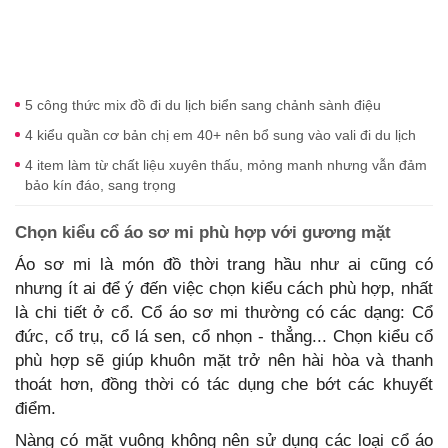
5 công thức mix đồ đi du lịch biển sang chảnh sành điệu
4 kiểu quần cơ bản chị em 40+ nên bổ sung vào vali đi du lịch
4 item làm từ chất liệu xuyên thấu, mỏng manh nhưng vẫn đảm
bảo kín đáo, sang trọng
Chọn kiểu cổ áo sơ mi phù hợp với gương mặt
Áo sơ mi là món đồ thời trang hầu như ai cũng có
nhưng ít ai để ý đến việc chọn kiểu cách phù hợp, nhất
là chi tiết ở cổ. Cổ áo sơ mi thường có các dạng: Cổ
đức, cổ trụ, cổ lá sen, cổ nhọn - thẳng... Chọn kiểu cổ
phù hợp sẽ giúp khuôn mặt trở nên hài hòa và thanh
thoát hơn, đồng thời có tác dụng che bớt các khuyết
điểm.
Nàng có mặt vuông không nên sử dụng các loại cổ áo