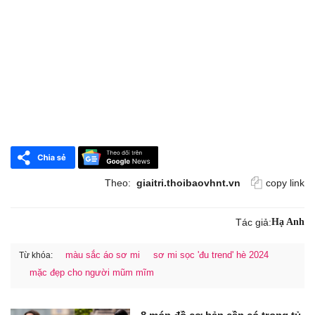
Theo:
giaitri.thoibaovhnt.vn
copy link
Tác giả:
Hạ Anh
màu sắc áo sơ mi
sơ mi sọc 'đu trend' hè 2024
Từ khóa:
mặc đẹp cho người mũm mĩm