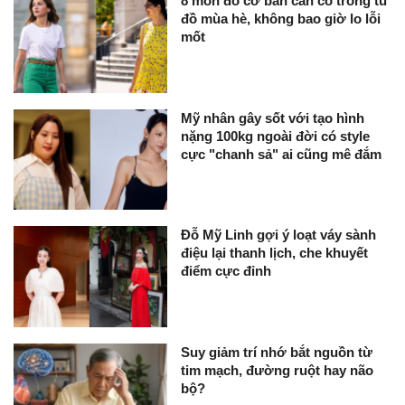
8 món đồ cơ bản cần có trong tủ
đồ mùa hè, không bao giờ lo lỗi
mốt
Mỹ nhân gây sốt với tạo hình
nặng 100kg ngoài đời có style
cực "chanh sả" ai cũng mê đắm
Đỗ Mỹ Linh gợi ý loạt váy sành
điệu lại thanh lịch, che khuyết
điểm cực đỉnh
Suy giảm trí nhớ bắt nguồn từ
tim mạch, đường ruột hay não
bộ?