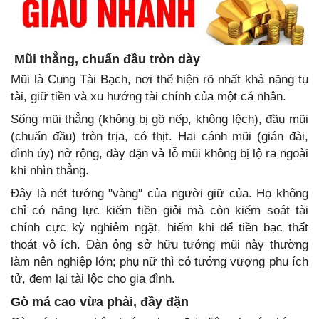
Mũi thẳng, chuẩn đầu tròn dày
Mũi là Cung Tài Bạch, nơi thể hiện rõ nhất khả năng tụ
tài, giữ tiền và xu hướng tài chính của một cá nhân.
Sống mũi thẳng (không bị gồ nếp, không lệch), đầu mũi
(chuẩn đầu) tròn trịa, có thịt. Hai cánh mũi (gián đài,
đình úy) nở rộng, dày dặn và lỗ mũi không bị lộ ra ngoài
khi nhìn thẳng.
Đây là nét tướng "vàng" của người giữ của. Họ không
chỉ có năng lực kiếm tiền giỏi mà còn kiểm soát tài
chính cực kỳ nghiêm ngặt, hiếm khi để tiền bạc thất
thoát vô ích. Đàn ông sở hữu tướng mũi này thường
làm nên nghiệp lớn; phụ nữ thì có tướng vượng phu ích
tử, đem lại tài lộc cho gia đình.
Gò má cao vừa phải, đầy đặn