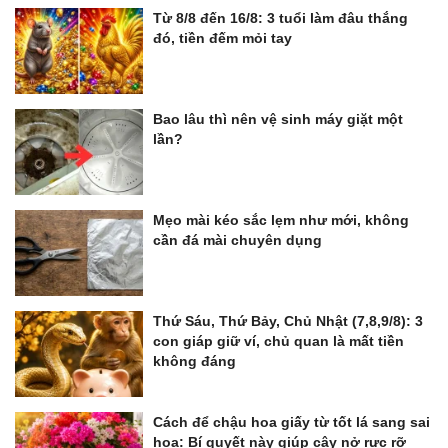
Từ 8/8 đến 16/8: 3 tuổi làm đâu thắng
đó, tiền đếm mỏi tay
Bao lâu thì nên vệ sinh máy giặt một
lần?
Mẹo mài kéo sắc lẹm như mới, không
cần đá mài chuyên dụng
Thứ Sáu, Thứ Bảy, Chủ Nhật (7,8,9/8): 3
con giáp giữ ví, chủ quan là mất tiền
không đáng
Cách để chậu hoa giấy từ tốt lá sang sai
hoa: Bí quyết này giúp cây nở rực rỡ