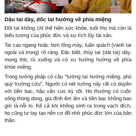
Dậu tai dày, dốc tai hướng về phía miệng
Đôi tai không chỉ thể hiện sức khỏe, tuổi thọ mà còn là
biểu tượng của phúc đức và sự tích lũy tài sản.
Tai cao ngang hoặc hơn lông mày, luân quách (vành tai
ngoài và trong) rõ ràng. Đặc biệt, thùy tai (dái tai) dày,
mọng thịt, rủ xuống và có xu hướng hướng về phía
khóe miệng.
Trong tướng pháp có câu "tướng tai hướng miệng, phú
quý trường cửu". Người có nét tướng này rất có duyên
với tiền bạc, hậu vận cực kỳ tốt. Họ thường có cuộc
sống thong dong, gia đình êm ấm và tiền bạc không bao
giờ là nỗi lo. Kể cả khi không sinh ra trong vạch đích,
họ cũng tự tay tạo nên cơ đồ nhờ phúc đức lớn của bản
thân.