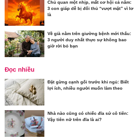
Chủ quan một nhịp, mất cơ hội cả năm:
3 con giáp dễ bị đối thủ “vượt mặt” vì lơ
là
Về già nằm trên giường bệnh mới thấu:
3 người duy nhất thực sự không bao
giờ rời bỏ bạn
Đọc nhiều
Đặt gừng cạnh gối trước khi ngủ: Biết
lợi ích, nhiều người muốn làm theo
Nhà nào cũng có chiếc đĩa sứ cô tiên:
Vậy tiên nữ trên đĩa là ai?