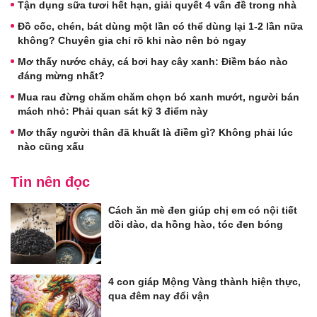
Tận dụng sữa tươi hết hạn, giải quyết 4 vấn đề trong nhà
Đồ cốc, chén, bát dùng một lần có thể dùng lại 1-2 lần nữa
không? Chuyên gia chỉ rõ khi nào nên bỏ ngay
Mơ thấy nước chảy, cá bơi hay cây xanh: Điềm báo nào
đáng mừng nhất?
Mua rau đừng chăm chăm chọn bó xanh mướt, người bán
mách nhỏ: Phải quan sát kỹ 3 điểm này
Mơ thấy người thân đã khuất là điềm gì? Không phải lúc
nào cũng xấu
Tin nên đọc
Cách ăn mè đen giúp chị em có nội tiết
dồi dào, da hồng hào, tóc đen bóng
4 con giáp Mộng Vàng thành hiện thực,
qua đêm nay đổi vận