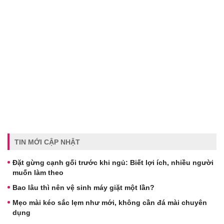
TIN MỚI CẬP NHẬT
Đặt gừng cạnh gối trước khi ngủ: Biết lợi ích, nhiều người
muốn làm theo
Bao lâu thì nên vệ sinh máy giặt một lần?
Mẹo mài kéo sắc lẹm như mới, không cần đá mài chuyên
dụng