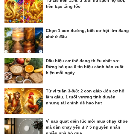
Từ 2/8 đến 15/8: 3 tuổi trả sạch nợ đời,
tiền bạc tăng tốc
Chọn 1 con đường, biết cơ hội lớn đang
chờ ở đâu
Dấu hiệu cơ thể đang thiếu chất xơ:
Đừng bỏ qua 6 tín hiệu cảnh báo xuất
hiện mỗi ngày
Tử vi tuần 3-9/8: 2 con giáp đón cơ hội
làm giàu, 1 tuổi vượng tình duyên
nhưng tài chính dễ hao hụt
Vì sao quạt điện lúc mới mua chạy khỏe
mà dần chạy yếu đi? 5 nguyên nhân
nhiều nhà bỏ qua