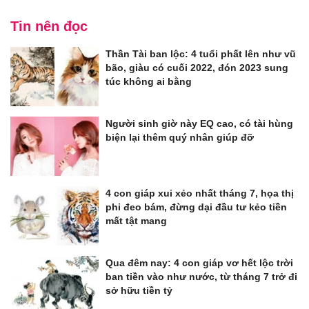
Tin nên đọc
Thần Tài ban lộc: 4 tuổi phất lên như vũ
bão, giàu có cuối 2022, đón 2023 sung
túc không ai bằng
Người sinh giờ này EQ cao, có tài hùng
biện lại thêm quý nhân giúp đỡ
4 con giáp xui xẻo nhất tháng 7, họa thị
phi đeo bám, đừng dại đầu tư kẻo tiền
mất tật mang
Qua đêm nay: 4 con giáp vơ hết lộc trời
ban tiền vào như nước, từ tháng 7 trở đi
sở hữu tiền tỷ