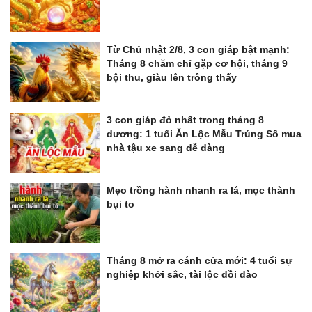
Từ Chủ nhật 2/8, 3 con giáp bật mạnh:
Tháng 8 chăm chỉ gặp cơ hội, tháng 9
bội thu, giàu lên trông thấy
3 con giáp đỏ nhất trong tháng 8
dương: 1 tuổi Ăn Lộc Mẫu Trúng Số mua
nhà tậu xe sang dễ dàng
Mẹo trồng hành nhanh ra lá, mọc thành
bụi to
Tháng 8 mở ra cánh cửa mới: 4 tuổi sự
nghiệp khởi sắc, tài lộc dồi dào