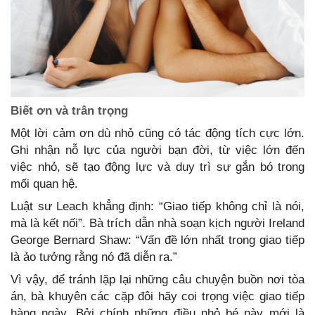
Biết ơn và trân trọng
Một lời cảm ơn dù nhỏ cũng có tác động tích cực lớn.
Ghi nhận nỗ lực của người bạn đời, từ việc lớn đến
việc nhỏ, sẽ tạo động lực và duy trì sự gắn bó trong
mối quan hệ.
Luật sư Leach khẳng định: “Giao tiếp không chỉ là nói,
mà là kết nối”. Bà trích dẫn nhà soạn kịch người Ireland
George Bernard Shaw: “Vấn đề lớn nhất trong giao tiếp
là ảo tưởng rằng nó đã diễn ra.”
Vì vậy, để tránh lặp lại những câu chuyện buồn nơi tòa
án, bà khuyên các cặp đôi hãy coi trọng việc giao tiếp
hàng ngày. Bởi chính những điều nhỏ bé này mới là