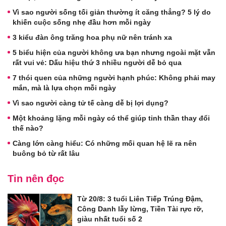
Vì sao người sống tối giản thường ít căng thẳng? 5 lý do
khiến cuộc sống nhẹ đầu hơn mỗi ngày
3 kiểu đàn ông trăng hoa phụ nữ nên tránh xa
5 biểu hiện của người không ưa bạn nhưng ngoài mặt vẫn
rất vui vẻ: Dấu hiệu thứ 3 nhiều người dễ bỏ qua
7 thói quen của những người hạnh phúc: Không phải may
mắn, mà là lựa chọn mỗi ngày
Vì sao người càng tử tế càng dễ bị lợi dụng?
Một khoảng lặng mỗi ngày có thể giúp tinh thần thay đổi
thế nào?
Càng lớn càng hiểu: Có những mối quan hệ lẽ ra nên
buông bỏ từ rất lâu
Tin nên đọc
Từ 20/8: 3 tuổi Liên Tiếp Trúng Đậm,
Công Danh lẫy lừng, Tiền Tài rực rỡ,
giàu nhất tuổi số 2