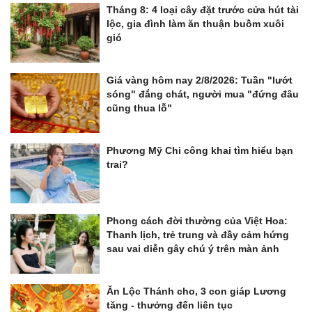
Tháng 8: 4 loại cây đặt trước cửa hút tài
lộc, gia đình làm ăn thuận buồm xuôi
gió
Giá vàng hôm nay 2/8/2026: Tuần "lướt
sóng" đắng chát, người mua "đứng đâu
cũng thua lỗ"
Phương Mỹ Chi công khai tìm hiểu bạn
trai?
Phong cách đời thường của Việt Hoa:
Thanh lịch, trẻ trung và đầy cảm hứng
sau vai diễn gây chú ý trên màn ảnh
Ăn Lộc Thánh cho, 3 con giáp Lương
tăng - thưởng đến liên tục