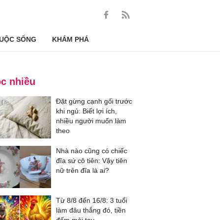
UỘC SỐNG
KHÁM PHÁ
c nhiều
Đặt gừng cạnh gối trước
khi ngủ: Biết lợi ích,
nhiều người muốn làm
theo
Nhà nào cũng có chiếc
đĩa sứ cô tiên: Vậy tiên
nữ trên đĩa là ai?
Từ 8/8 đến 16/8: 3 tuổi
làm đâu thắng đó, tiền