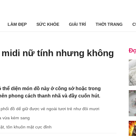
LÀM ĐẸP
SỨC KHỎE
GIẢI TRÍ
THỜI TRANG
C
Đọ
 midi nữ tính nhưng không
 thể diện món đồ này ở công sở hoặc trong
 nên phong cách thanh nhã và đầy cuốn hút.
 phối đồ dể giữ được vẻ ngoài tươi trẻ như đôi mươi
a vừa kém sang
t, tôn khuôn mặt cực đỉnh