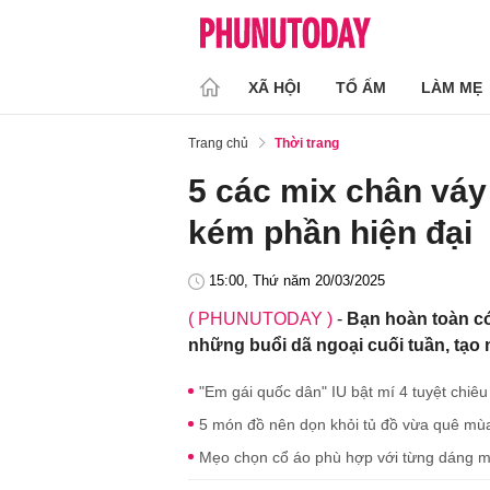
XÃ HỘI
TỔ ẤM
LÀM MẸ
Trang chủ
Thời trang
5 các mix chân váy
kém phần hiện đại
15:00, Thứ năm 20/03/2025
( PHUNUTODAY )
-
Bạn hoàn toàn có
những buổi dã ngoại cuối tuần, tạo
"Em gái quốc dân" IU bật mí 4 tuyệt chiêu
5 món đồ nên dọn khỏi tủ đồ vừa quê mù
Mẹo chọn cổ áo phù hợp với từng dáng mặ