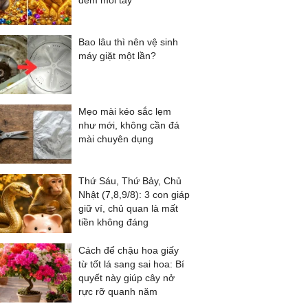
đếm mỏi tay
Bao lâu thì nên vệ sinh
máy giặt một lần?
Mẹo mài kéo sắc lẹm
như mới, không cần đá
mài chuyên dụng
Thứ Sáu, Thứ Bảy, Chủ
Nhật (7,8,9/8): 3 con giáp
giữ ví, chủ quan là mất
tiền không đáng
Cách để chậu hoa giấy
từ tốt lá sang sai hoa: Bí
quyết này giúp cây nở
rực rỡ quanh năm