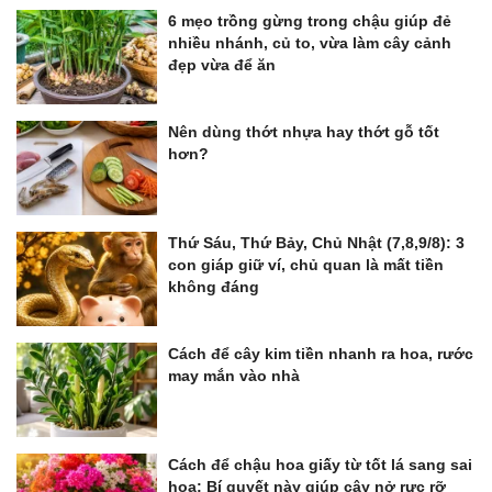
6 mẹo trồng gừng trong chậu giúp đẻ
nhiều nhánh, củ to, vừa làm cây cảnh
đẹp vừa để ăn
Nên dùng thớt nhựa hay thớt gỗ tốt
hơn?
Thứ Sáu, Thứ Bảy, Chủ Nhật (7,8,9/8): 3
con giáp giữ ví, chủ quan là mất tiền
không đáng
Cách để cây kim tiền nhanh ra hoa, rước
may mắn vào nhà
Cách để chậu hoa giấy từ tốt lá sang sai
hoa: Bí quyết này giúp cây nở rực rỡ