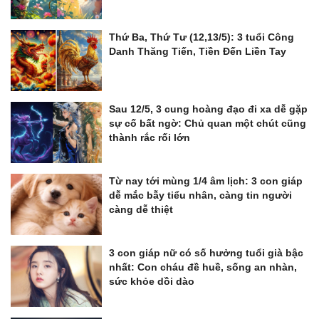
Thứ Ba, Thứ Tư (12,13/5): 3 tuổi Công
Danh Thăng Tiến, Tiền Đến Liền Tay
Sau 12/5, 3 cung hoàng đạo đi xa dễ gặp
sự cố bất ngờ: Chủ quan một chút cũng
thành rắc rối lớn
Từ nay tới mùng 1/4 âm lịch: 3 con giáp
dễ mắc bẫy tiểu nhân, càng tin người
càng dễ thiệt
3 con giáp nữ có số hưởng tuổi già bậc
nhất: Con cháu đề huề, sống an nhàn,
sức khỏe dồi dào