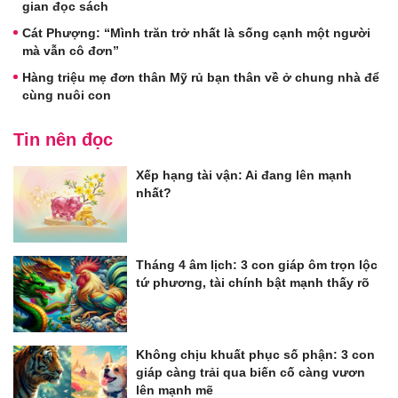
gian đọc sách
Cát Phượng: “Mình trăn trở nhất là sống cạnh một người
mà vẫn cô đơn”
Hàng triệu mẹ đơn thân Mỹ rủ bạn thân về ở chung nhà để
cùng nuôi con
Tin nên đọc
Xếp hạng tài vận: Ai đang lên mạnh
nhất?
Tháng 4 âm lịch: 3 con giáp ôm trọn lộc
tứ phương, tài chính bật mạnh thấy rõ
Không chịu khuất phục số phận: 3 con
giáp càng trải qua biến cố càng vươn
lên mạnh mẽ