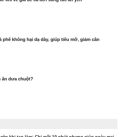
 phê không hại dạ dày, giúp tiêu mỡ, giảm cân
n ăn dưa chuột?
ước khi tan làm: Chỉ mất 10 phút nhưng giúp ngày mai