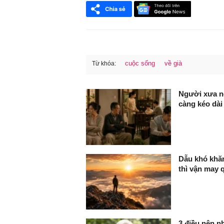
cuộc sống
về già
Từ khóa:
FaceBook
Người xưa nó
càng kéo dài
Dẫu khó khă
thì vận may q
3 điều nên n