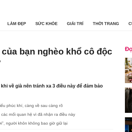
LÀM ĐẸP
SỨC KHỎE
GIẢI TRÍ
THỜI TRANG
C
Đọ
ià của bạn nghèo khổ cô độc
?
khi về già nên tránh xa 3 điều này để đảm bảo
iểu phúc khí, càng về sau càng rõ
i các mối quan hệ vì đã nhận ra điều này
i”, người khôn không bao giờ giữ lại