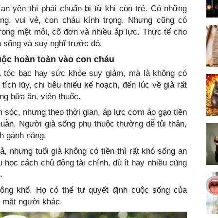
an yên thì phải chuẩn bị từ khi còn trẻ. Có những
ng, vui vẻ, con cháu kính trọng. Nhưng cũng có
trong mệt mỏi, cô đơn và nhiều áp lực. Thực tế cho
h sống và suy nghĩ trước đó.
uộc hoàn toàn vào con cháu
là tóc bạc hay sức khỏe suy giảm, mà là không có
 tích lũy, chi tiêu thiếu kế hoạch, đến lúc về già rất
ng bữa ăn, viên thuốc.
 sóc, nhưng theo thời gian, áp lực cơm áo gạo tiền
huẫn. Người già sống phụ thuộc thường dễ tủi thân,
nh gánh nặng.
, nhưng tuổi già không có tiền thì rất khó sống an
i học cách chủ động tài chính, dù ít hay nhiều cũng
.
ông khổ. Họ có thể tự quyết định cuộc sống của
c mặt người khác.