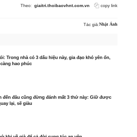
Theo:
giaitri.thoibaovhnt.com.vn
copy link
Tác giả:
Nhật Ánh
i: Trong nhà có 3 dấu hiệu này, gia đạo khó yên ổn,
 càng hao phúc
n đến đâu cũng đừng đánh mất 3 thứ này: Giữ được
uay lại, sẽ giàu
hớ khi về già để cả đời sung túc an yên