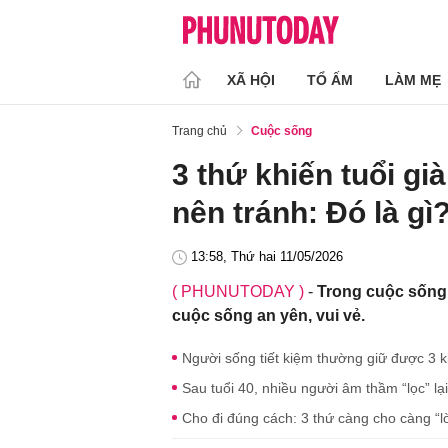
XÃ HỘI
TỔ ẤM
LÀM MẸ
Trang chủ
Cuộc sống
3 thứ khiến tuổi g
nên tránh: Đó là gì
13:58, Thứ hai 11/05/2026
( PHUNUTODAY )
-
Trong cuộc sống 
cuộc sống an yên, vui vẻ.
Người sống tiết kiệm thường giữ được 3 k
Sau tuổi 40, nhiều người âm thầm “lọc” lạ
Cho đi đúng cách: 3 thứ càng cho càng “lờ