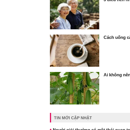
Cách uống cà
Ai không nê
TIN MỚI CẬP NHẬT
Người giỏi thường có một thói quen tr