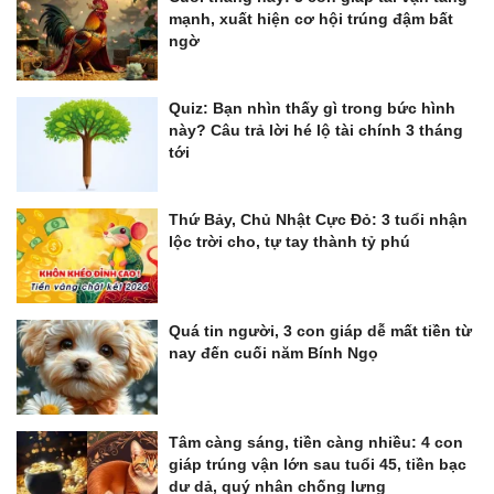
mạnh, xuất hiện cơ hội trúng đậm bất
ngờ
Quiz: Bạn nhìn thấy gì trong bức hình
này? Câu trả lời hé lộ tài chính 3 tháng
tới
Thứ Bảy, Chủ Nhật Cực Đỏ: 3 tuổi nhận
lộc trời cho, tự tay thành tỷ phú
Quá tin người, 3 con giáp dễ mất tiền từ
nay đến cuối năm Bính Ngọ
Tâm càng sáng, tiền càng nhiều: 4 con
giáp trúng vận lớn sau tuổi 45, tiền bạc
dư dả, quý nhân chống lưng