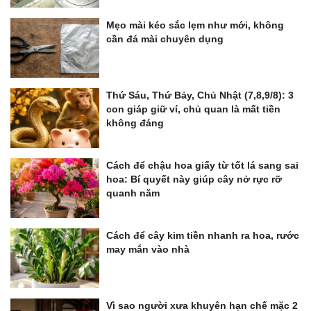
Mẹo mài kéo sắc lẹm như mới, không
cần đá mài chuyên dụng
Thứ Sáu, Thứ Bảy, Chủ Nhật (7,8,9/8): 3
con giáp giữ ví, chủ quan là mất tiền
không đáng
Cách để chậu hoa giấy từ tốt lá sang sai
hoa: Bí quyết này giúp cây nở rực rỡ
quanh năm
Cách để cây kim tiền nhanh ra hoa, rước
may mắn vào nhà
Vì sao người xưa khuyên hạn chế mặc 2