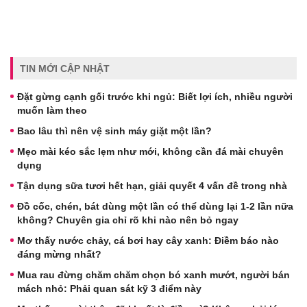
TIN MỚI CẬP NHẬT
Đặt gừng cạnh gối trước khi ngủ: Biết lợi ích, nhiều người
muốn làm theo
Bao lâu thì nên vệ sinh máy giặt một lần?
Mẹo mài kéo sắc lẹm như mới, không cần đá mài chuyên
dụng
Tận dụng sữa tươi hết hạn, giải quyết 4 vấn đề trong nhà
Đồ cốc, chén, bát dùng một lần có thể dùng lại 1-2 lần nữa
không? Chuyên gia chỉ rõ khi nào nên bỏ ngay
Mơ thấy nước chảy, cá bơi hay cây xanh: Điềm báo nào
đáng mừng nhất?
Mua rau đừng chăm chăm chọn bó xanh mướt, người bán
mách nhỏ: Phải quan sát kỹ 3 điểm này