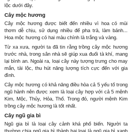
lộc dưới đây.
Cây mộc hương
Cây mộc hương được biết đến nhiều vì hoa có mùi
thơm dễ chịu, sử dụng nhiều để pha trà, làm bánh...
Hoa mộc hương có hai màu chính là trắng và vàng.
Từ xa xưa, người ta đã tin rằng trồng cây mộc hương
trước nhà, trong sân nhà sẽ giúp xua đuổi tà khí, mang
lại bình an. Ngoài ra, loại cây này tượng trưng cho may
mắn, tài lộc, thu hút năng lượng tích cực đến với gia
đình.
Cây mộc hương có khả năng điều hòa cả 5 yếu tố trong
ngũ hành nên được xem là loại cây hợp với cả 5 mệnh
Kim, Mộc, Thủy, Hỏa, Thổ. Trong đó, người mệnh Kim
trồng cây mộc hương là tốt nhất.
Cây ngũ gia bì
Ngũ gia bì là loại cây cảnh khá phổ biến. Người ta
thường chia ngũ gia bì thành hai loại là ngũ gia bì xanh