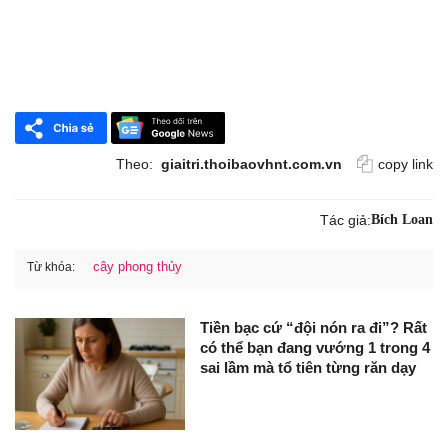
Theo:
giaitri.thoibaovhnt.com.vn
copy link
Tác giả:
Bích Loan
cây phong thủy
Từ khóa:
Tiền bạc cứ “đội nón ra đi”? Rất
có thể bạn đang vướng 1 trong 4
sai lầm mà tổ tiên từng răn dạy