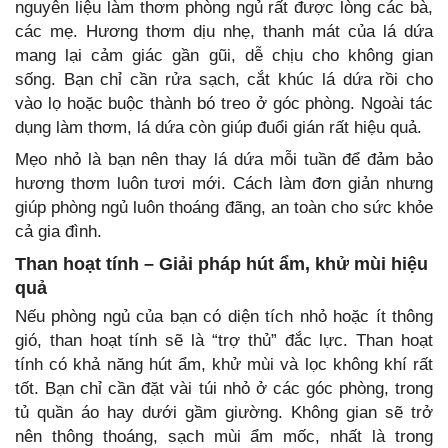
nguyên liệu làm thơm phòng ngủ rất được lòng các bà,
các mẹ. Hương thơm dịu nhẹ, thanh mát của lá dứa
mang lại cảm giác gần gũi, dễ chịu cho không gian
sống. Bạn chỉ cần rửa sạch, cắt khúc lá dứa rồi cho
vào lọ hoặc buộc thành bó treo ở góc phòng. Ngoài tác
dụng làm thơm, lá dứa còn giúp đuổi gián rất hiệu quả.
Mẹo nhỏ là bạn nên thay lá dứa mỗi tuần để đảm bảo
hương thơm luôn tươi mới. Cách làm đơn giản nhưng
giúp phòng ngủ luôn thoáng đãng, an toàn cho sức khỏe
cả gia đình.
Than hoạt tính – Giải pháp hút ẩm, khử mùi hiệu
quả
Nếu phòng ngủ của bạn có diện tích nhỏ hoặc ít thông
gió, than hoạt tính sẽ là “trợ thủ” đắc lực. Than hoạt
tính có khả năng hút ẩm, khử mùi và lọc không khí rất
tốt. Bạn chỉ cần đặt vài túi nhỏ ở các góc phòng, trong
tủ quần áo hay dưới gầm giường. Không gian sẽ trở
nên thông thoáng, sạch mùi ẩm mốc, nhất là trong