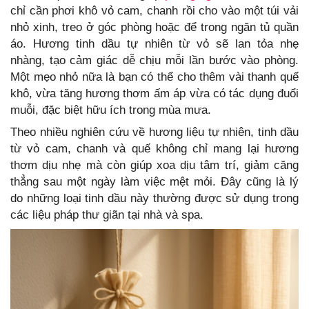
chỉ cần phơi khô vỏ cam, chanh rồi cho vào một túi vải
nhỏ xinh, treo ở góc phòng hoặc để trong ngăn tủ quần
áo. Hương tinh dầu tự nhiên từ vỏ sẽ lan tỏa nhẹ
nhàng, tạo cảm giác dễ chịu mỗi lần bước vào phòng.
Một mẹo nhỏ nữa là bạn có thể cho thêm vài thanh quế
khô, vừa tăng hương thơm ấm áp vừa có tác dụng đuổi
muỗi, đặc biệt hữu ích trong mùa mưa.
Theo nhiều nghiên cứu về hương liệu tự nhiên, tinh dầu
từ vỏ cam, chanh và quế không chỉ mang lại hương
thơm dịu nhẹ mà còn giúp xoa dịu tâm trí, giảm căng
thẳng sau một ngày làm việc mệt mỏi. Đây cũng là lý
do những loại tinh dầu này thường được sử dụng trong
các liệu pháp thư giãn tại nhà và spa.