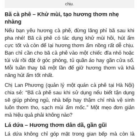
chịu.
Bã cà phê – Khử mùi, tạo hương thơm nhẹ
nhàng
Nếu bạn yêu hương cà phê, đừng lãng phí bã sau khi
pha nhé! Bã cà phê có tác dụng khử mùi hôi, hút ẩm
cực tốt và còn để lại hương thơm ấm nồng rất dễ chịu.
Bạn chỉ cần cho bã cà phê vào một chiếc đĩa nhỏ hoặc
túi vải rồi đặt ở góc phòng, tủ quần áo hay gần cửa sổ.
Mỗi tuần thay bã một lần để giữ hương thơm và khả
năng hút ẩm tốt nhất.
Chị Lan Phương (quản lý một quán cà phê tại Hà Nội)
chia sẻ: “Bã cà phê sau khi sử dụng nếu biết tận dụng
sẽ giúp phòng ngủ, nhà bếp hay thậm chí nhà vệ sinh
luôn thơm tho, sạch mùi ẩm mốc.” Một mẹo đơn giản
mà hiệu quả phải không nào?
Lá dứa – Hương thơm dân dã, gần gũi
Lá dứa không chỉ góp mặt trong gian bếp mà còn là