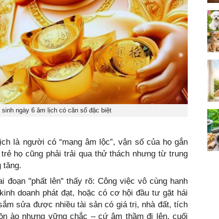
 sinh ngày 6 âm lịch có căn số đặc biệt
ịch là người có “mạng âm lộc”, vận số của họ gắn
i trẻ họ cũng phải trải qua thử thách nhưng từ trung
 tăng.
i đoạn "phất lên" thấy rõ: Công việc vô cùng hanh
kinh doanh phát đạt, hoặc có cơ hội đầu tư gặt hái
ắm sửa được nhiều tài sản có giá trị, nhà đất, tích
ồn ào nhưng vững chắc – cứ âm thầm đi lên, cuối