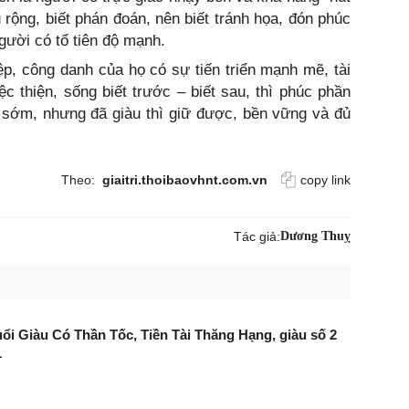
 rộng, biết phán đoán, nên biết tránh họa, đón phúc
người có tổ tiên độ mạnh.
ệp, công danh của họ có sự tiến triển mạnh mẽ, tài
 thiện, sống biết trước – biết sau, thì phúc phần
 sớm, nhưng đã giàu thì giữ được, bền vững và đủ
Theo:
giaitri.thoibaovhnt.com.vn
copy link
Tác giả:
Dương Thuỵ
tuổi Giàu Có Thần Tốc, Tiền Tài Thăng Hạng, giàu số 2
1