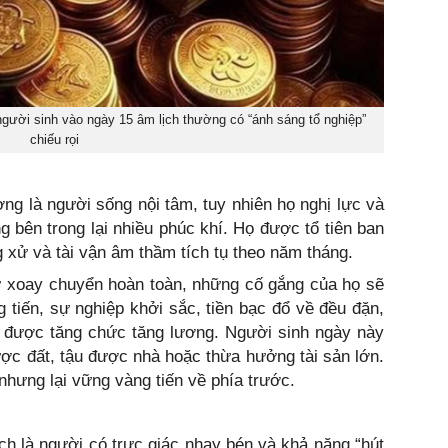
ười sinh vào ngày 15 âm lịch thường có “ánh sáng tổ nghiệp”
chiếu rọi
ng là người sống nội tâm, tuy nhiên họ nghị lực và
 bên trong lại nhiều phúc khí. Họ được tổ tiên ban
g xử và tài vận âm thầm tích tụ theo năm tháng.
ự xoay chuyển hoàn toàn, những cố gắng của họ sẽ
g tiến, sự nghiệp khởi sắc, tiền bạc đổ về đều đặn,
ẽ được tăng chức tăng lương. Người sinh ngày này
ợc đất, tậu được nhà hoặc thừa hưởng tài sản lớn.
nhưng lại vững vàng tiến về phía trước.
h là người có trực giác nhạy bén và khả năng “hút