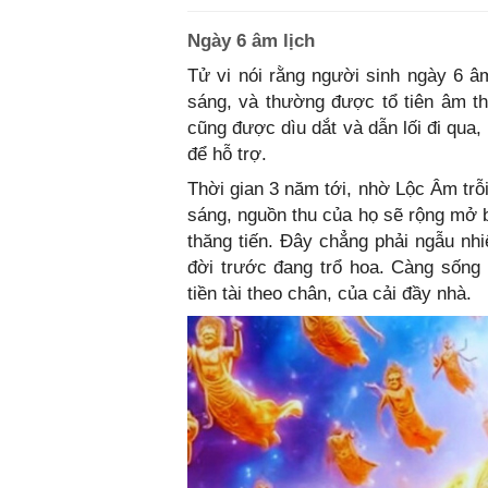
Ngày 6 âm lịch
Tử vi nói rằng người sinh ngày 6 â
sáng, và thường được tổ tiên âm t
cũng được dìu dắt và dẫn lối đi qua, 
để hỗ trợ.
Thời gian 3 năm tới, nhờ Lộc Âm trỗi
sáng, nguồn thu của họ sẽ rộng mở bấ
thăng tiến. Đây chẳng phải ngẫu nh
đời trước đang trổ hoa. Càng sống 
tiền tài theo chân, của cải đầy nhà.