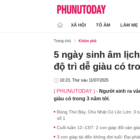
XÃ HỘI
TỔ ẤM
LÀM MẸ
Trang chủ
Khám phá
5 ngày sinh âm lịc
độ trì dễ giàu có tr
10:23, Thứ sáu 11/07/2025
( PHUNUTODAY )
-
Người sinh ra và
giàu có trong 3 năm tới.
Đúng Thứ Bảy, Chủ Nhật Có Lộc Lớn: 3 tu
số 1
Cuối tuần 12–13/7: 2 con giáp đổi vận già
3 con giáp tài đến không đợi tuổi: Đại phá