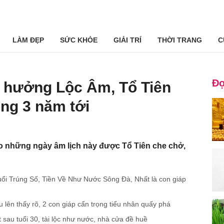
LÀM ĐẸP
SỨC KHỎE
GIẢI TRÍ
THỜI TRANG
C
Đọ
h hưởng Lộc Âm, Tổ Tiên
ong 3 năm tới
o những ngày âm lịch này được Tổ Tiên che chở,
ổi Trúng Số, Tiền Về Như Nước Sông Đà, Nhất là con giáp
u lên thấy rõ, 2 con giáp cẩn trọng tiểu nhân quấy phá
t sau tuổi 30, tài lộc như nước, nhà cửa đề huề