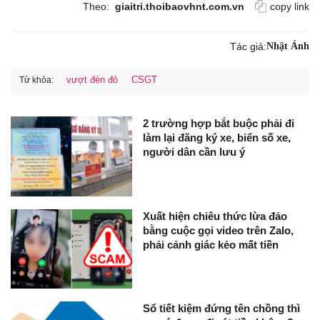
Theo:
giaitri.thoibaovhnt.com.vn
copy link
Tác giả:
Nhật Ánh
vượt đèn đỏ
CSGT
Từ khóa:
2 trường hợp bắt buộc phải đi
làm lại đăng ký xe, biển số xe,
người dân cần lưu ý
Xuất hiện chiêu thức lừa đảo
bằng cuộc gọi video trên Zalo,
phải cảnh giác kẻo mất tiền
Sổ tiết kiệm đứng tên chồng thì