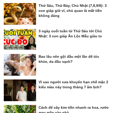
Thứ Sáu, Thứ Bảy, Chủ Nhật (7,8,9/8): 3
con giáp giữ ví, chủ quan là mất tiền
không đáng
3 ngày cuối tuần từ Thứ Sáu tới Chủ
Nhật: 3 con giáp Ăn Lộc Mẫu giàu to
Bao lâu nên gội đầu một lần để tóc
khỏe, da đầu sạch?
Vì sao người xưa khuyên hạn chế mặc 2
kiểu màu này trong tháng 7 âm lịch?
Cách để cây kim tiền nhanh ra hoa, rước
may mắn vào nhà