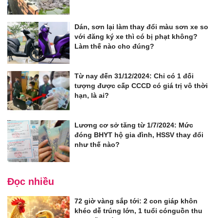
Dán, sơn lại làm thay đổi màu sơn xe so
với đăng ký xe thì có bị phạt không?
Làm thế nào cho đúng?
Từ nay đến 31/12/2024: Chỉ có 1 đối
tượng được cấp CCCD có giá trị vô thời
hạn, là ai?
Lương cơ sở tăng từ 1/7/2024: Mức
đóng BHYT hộ gia đình, HSSV thay đổi
như thế nào?
Đọc nhiều
72 giờ vàng sắp tới: 2 con giáp khôn
khéo dễ trúng lớn, 1 tuổi cónguồn thu