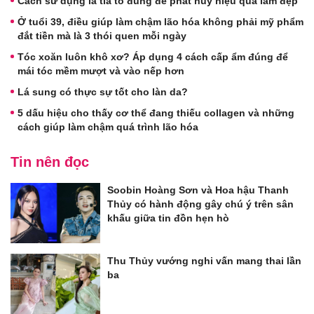
Cách sử dụng lá tía tô đúng để phát huy hiệu quả làm đẹp
Ở tuổi 39, điều giúp làm chậm lão hóa không phải mỹ phẩm
đắt tiền mà là 3 thói quen mỗi ngày
Tóc xoăn luôn khô xơ? Áp dụng 4 cách cấp ẩm đúng để
mái tóc mềm mượt và vào nếp hơn
Lá sung có thực sự tốt cho làn da?
5 dấu hiệu cho thấy cơ thể đang thiếu collagen và những
cách giúp làm chậm quá trình lão hóa
Tin nên đọc
Soobin Hoàng Sơn và Hoa hậu Thanh
Thủy có hành động gây chú ý trên sân
khấu giữa tin đồn hẹn hò
Thu Thủy vướng nghi vấn mang thai lần
ba