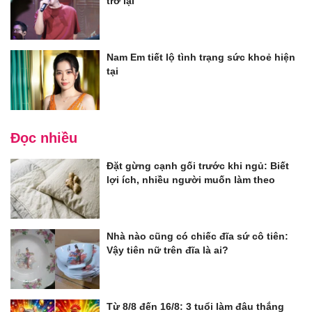
trở lại
Nam Em tiết lộ tình trạng sức khoẻ hiện
tại
Đọc nhiều
Đặt gừng cạnh gối trước khi ngủ: Biết
lợi ích, nhiều người muốn làm theo
Nhà nào cũng có chiếc đĩa sứ cô tiên:
Vậy tiên nữ trên đĩa là ai?
Từ 8/8 đến 16/8: 3 tuổi làm đâu thắng