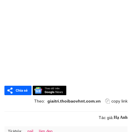
Theo:
giaitri.thoibaovhnt.com.vn
copy link
Tác giả:
Hạ Anh
nail
làm đẹp
Từ khóa: