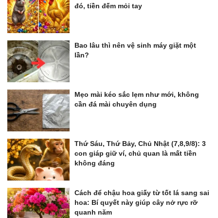
đó, tiền đếm mỏi tay
Bao lâu thì nên vệ sinh máy giặt một
lần?
Mẹo mài kéo sắc lẹm như mới, không
cần đá mài chuyên dụng
Thứ Sáu, Thứ Bảy, Chủ Nhật (7,8,9/8): 3
con giáp giữ ví, chủ quan là mất tiền
không đáng
Cách để chậu hoa giấy từ tốt lá sang sai
hoa: Bí quyết này giúp cây nở rực rỡ
quanh năm