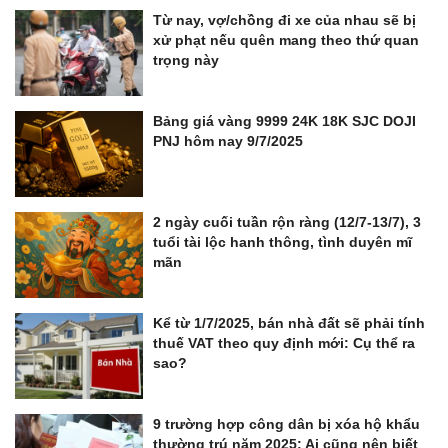
Từ nay, vợ/chồng đi xe của nhau sẽ bị
xử phạt nếu quên mang theo thứ quan
trọng này
Bảng giá vàng 9999 24K 18K SJC DOJI
PNJ hôm nay 9/7/2025
2 ngày cuối tuần rộn ràng (12/7-13/7), 3
tuổi tài lộc hanh thông, tình duyên mĩ
mãn
Kể từ 1/7/2025, bán nhà đất sẽ phải tính
thuế VAT theo quy định mới: Cụ thể ra
sao?
9 trường hợp công dân bị xóa hộ khẩu
thường trú năm 2025: Ai cũng nên biết