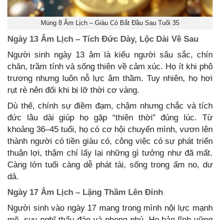
Mùng 8 Âm Lịch – Giàu Có Bắt Đầu Sau Tuổi 35
Ngày 13 Âm Lịch – Tích Đức Dày, Lộc Dài Về Sau
Người sinh ngày 13 âm là kiểu người sâu sắc, chín
chăn, trầm tính và sống thiên về cảm xúc. Họ ít khi phô
trương nhưng luôn nỗ lực âm thầm. Tuy nhiên, họ hơi
rụt rè nên đối khi bị lỡ thời cơ vàng.
Dù thế, chính sự điềm đạm, chậm nhưng chắc và tích
đức lâu dài giúp họ gặp “thiên thời” đúng lúc. Từ
khoảng 36–45 tuổi, họ có cơ hội chuyển mình, vươn lên
thành người có tiền giàu có, công việc có sự phát triển
thuận lợi, thậm chí lấy lại những gì tưởng như đã mất.
Càng lớn tuổi càng dễ phát tài, sống trong ấm no, dư
dả.
Ngày 17 Âm Lịch – Lặng Thầm Lên Đỉnh
Người sinh vào ngày 17 mang trong mình nội lực mạnh
mẽ, suy nghĩ thấu đáo và phong phú. Họ bản lĩnh vững