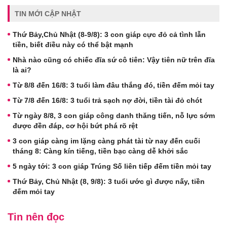
TIN MỚI CẬP NHẬT
Thứ Bảy,Chủ Nhật (8-9/8): 3 con giáp cực đỏ cả tình lẫn
tiền, biết điều này có thể bật mạnh
Nhà nào cũng có chiếc đĩa sứ cô tiên: Vậy tiên nữ trên đĩa
là ai?
Từ 8/8 đến 16/8: 3 tuổi làm đâu thắng đó, tiền đếm mỏi tay
Từ 7/8 đến 16/8: 3 tuổi trả sạch nợ đời, tiền tài đỏ chót
Từ ngày 8/8, 3 con giáp công danh thăng tiến, nỗ lực sớm
được đền đáp, cơ hội bứt phá rõ rệt
3 con giáp càng im lặng càng phát tài từ nay đến cuối
tháng 8: Càng kín tiếng, tiền bạc càng dễ khởi sắc
5 ngày tới: 3 con giáp Trúng Số liên tiếp đếm tiền mỏi tay
Thứ Bảy, Chủ Nhật (8, 9/8): 3 tuổi ước gì được nấy, tiền
đếm mỏi tay
Tin nên đọc