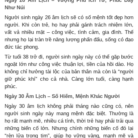
Ngày 26 Âm Lịch – Vượng Phu Ích Tử, Phúc Dày
Như Núi
Người sinh ngày 26 âm lịch sẽ có số mệnh tốt đẹp hơn
người. Khi còn trẻ, họ hay phải gánh trách nhiệm lớn,
vất vả nhiều mặt – công việc, tình cảm, gia đình. Thế
nhưng họ lại tràn trề năng lượng phấn đấu, sống có đạo
đức tác phong.
Từ tuổi 38 trở đi, người sinh ngày này có thể gặp bước
ngoặt lớn như công việc thuận lợi, tiền của hồi dào. Họ
không chỉ hưởng tài lộc của bản thân mà còn là “người
giữ phúc khí” cho cả nhà. Càng lớn tuổi, càng hạnh
phúc.
Ngày 30 Âm Lịch – Số Hiếm, Mệnh Khác Người
Ngày 30 âm lịch không phải tháng nào cũng có, nên
người sinh ngày này mang mệnh đặc biệt. Thường là
họ rất mạnh mẽ, nhiều cá tính, thời trẻ hay phải trải qua
những biến cố lớn. Nhưng chính những biến cố đó lại
“rèn lửa trong tim”, giúp họ vững vàng, mạnh mẽ và