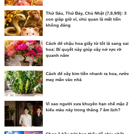
Thứ Sáu, Thứ Bảy, Chủ Nhật (7,8,9/8): 3
con giáp giữ ví, chủ quan là mất tiền
không đáng
Cách để chậu hoa giấy từ tốt lá sang sai
hoa: Bí quyết này giúp cây nở rực rỡ
quanh năm
Cách để cây kim tiền nhanh ra hoa, rước
may mắn vào nhà
Vì sao người xưa khuyên hạn chế mặc 2
kiểu màu này trong tháng 7 âm lịch?
Chọn 1 bầu trời bạn thấy dễ chịu nhất