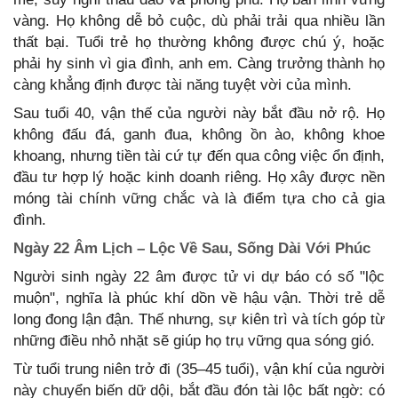
vàng. Họ không dễ bỏ cuộc, dù phải trải qua nhiều lần
thất bại. Tuổi trẻ họ thường không được chú ý, hoặc
phải hy sinh vì gia đình, anh em. Càng trưởng thành họ
càng khẳng định được tài năng tuyệt vời của mình.
Sau tuổi 40, vận thế của người này bắt đầu nở rộ. Họ
không đấu đá, ganh đua, không ồn ào, không khoe
khoang, nhưng tiền tài cứ tự đến qua công việc ổn định,
đầu tư hợp lý hoặc kinh doanh riêng. Họ xây được nền
móng tài chính vững chắc và là điểm tựa cho cả gia
đình.
Ngày 22 Âm Lịch – Lộc Về Sau, Sống Dài Với Phúc
Người sinh ngày 22 âm được tử vi dự báo có số "lộc
muộn", nghĩa là phúc khí dồn về hậu vận. Thời trẻ dễ
long đong lận đận. Thế nhưng, sự kiên trì và tích góp từ
những điều nhỏ nhặt sẽ giúp họ trụ vững qua sóng gió.
Từ tuổi trung niên trở đi (35–45 tuổi), vận khí của người
này chuyển biến dữ dội, bắt đầu đón tài lộc bất ngờ: có