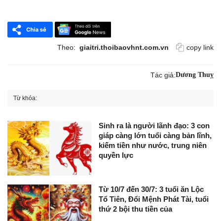
Theo:
giaitri.thoibaovhnt.com.vn
copy link
Tác giả:
Dương Thuỵ
Từ khóa:
Sinh ra là người lãnh đạo: 3 con
giáp càng lớn tuổi càng bản lĩnh,
kiếm tiền như nước, trung niên
quyền lực
Từ 10/7 đến 30/7: 3 tuổi ăn Lộc
Tổ Tiên, Đổi Mệnh Phát Tài, tuổi
thứ 2 bội thu tiền của