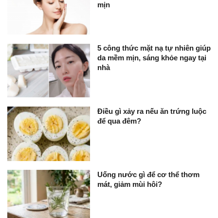
mịn
5 công thức mặt nạ tự nhiên giúp
da mềm mịn, sáng khỏe ngay tại
nhà
Điều gì xảy ra nếu ăn trứng luộc
để qua đêm?
Uống nước gì để cơ thể thơm
mát, giảm mùi hôi?