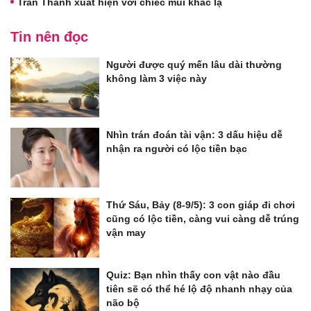
Trấn Thành xuất hiện với chiếc mũi khác lạ
Tin nên đọc
Người được quý mến lâu dài thường
không làm 3 việc này
Nhìn trán đoán tài vận: 3 dấu hiệu dễ
nhận ra người có lộc tiền bạc
Thứ Sáu, Bảy (8-9/5): 3 con giáp đi chơi
cũng có lộc tiền, càng vui càng dễ trúng
vận may
Quiz: Bạn nhìn thấy con vật nào đầu
tiên sẽ có thể hé lộ độ nhanh nhạy của
não bộ