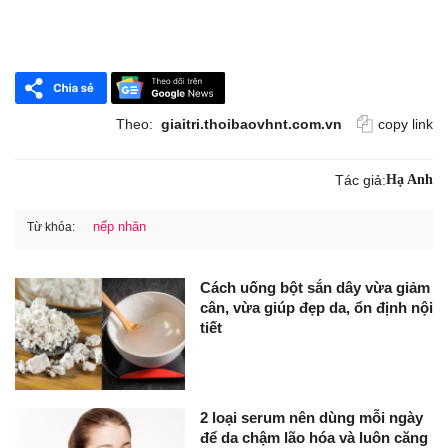
Theo:
giaitri.thoibaovhnt.com.vn
copy link
Tác giả:
Hạ Anh
nếp nhăn
Từ khóa:
Cách uống bột sắn dây vừa giảm
cân, vừa giúp đẹp da, ổn định nội
tiết
2 loại serum nên dùng mỗi ngày
để da chậm lão hóa và luôn căng