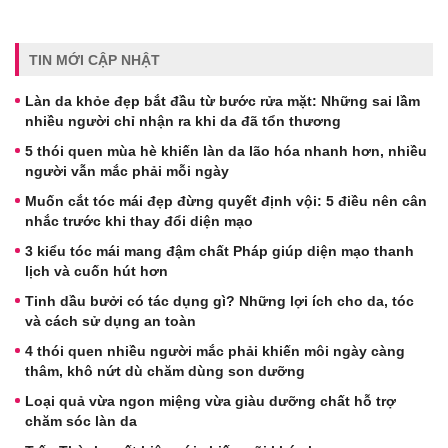
TIN MỚI CẬP NHẬT
Làn da khỏe đẹp bắt đầu từ bước rửa mặt: Những sai lầm
nhiều người chỉ nhận ra khi da đã tổn thương
5 thói quen mùa hè khiến làn da lão hóa nhanh hơn, nhiều
người vẫn mắc phải mỗi ngày
Muốn cắt tóc mái đẹp đừng quyết định vội: 5 điều nên cân
nhắc trước khi thay đổi diện mạo
3 kiểu tóc mái mang đậm chất Pháp giúp diện mạo thanh
lịch và cuốn hút hơn
Tinh dầu bưởi có tác dụng gì? Những lợi ích cho da, tóc
và cách sử dụng an toàn
4 thói quen nhiều người mắc phải khiến môi ngày càng
thâm, khô nứt dù chăm dùng son dưỡng
Loại quả vừa ngon miệng vừa giàu dưỡng chất hỗ trợ
chăm sóc làn da