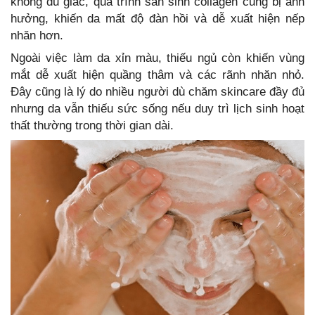
không đủ giấc, quá trình sản sinh collagen cũng bị ảnh
hưởng, khiến da mất độ đàn hồi và dễ xuất hiện nếp
nhăn hơn.
Ngoài việc làm da xỉn màu, thiếu ngủ còn khiến vùng
mắt dễ xuất hiện quầng thâm và các rãnh nhăn nhỏ.
Đây cũng là lý do nhiều người dù chăm skincare đầy đủ
nhưng da vẫn thiếu sức sống nếu duy trì lịch sinh hoạt
thất thường trong thời gian dài.