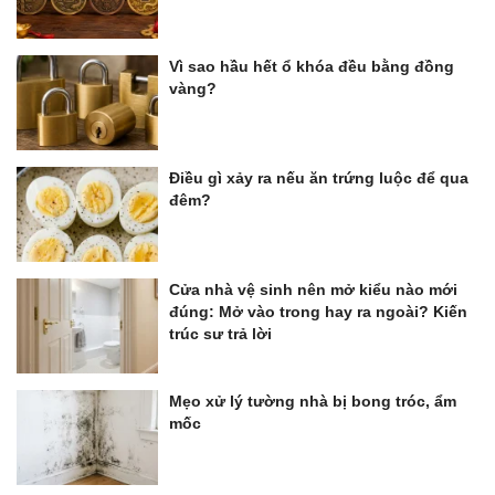
Vì sao hầu hết ổ khóa đều bằng đồng
vàng?
Điều gì xảy ra nếu ăn trứng luộc để qua
đêm?
Cửa nhà vệ sinh nên mở kiểu nào mới
đúng: Mở vào trong hay ra ngoài? Kiến
trúc sư trả lời
Mẹo xử lý tường nhà bị bong tróc, ẩm
mốc