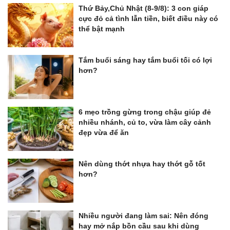
Thứ Bảy,Chủ Nhật (8-9/8): 3 con giáp
cực đỏ cả tình lẫn tiền, biết điều này có
thể bật mạnh
Tắm buổi sáng hay tắm buổi tối có lợi
hơn?
6 mẹo trồng gừng trong chậu giúp đẻ
nhiều nhánh, củ to, vừa làm cây cảnh
đẹp vừa để ăn
Nên dùng thớt nhựa hay thớt gỗ tốt
hơn?
Nhiều người đang làm sai: Nên đóng
hay mở nắp bồn cầu sau khi dùng