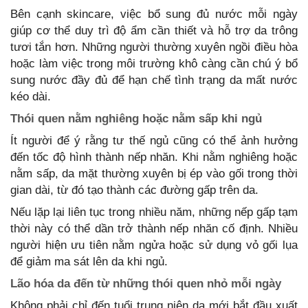
Bên cạnh skincare, việc bổ sung đủ nước mỗi ngày
giúp cơ thể duy trì độ ẩm cần thiết và hỗ trợ da trông
tươi tắn hơn. Những người thường xuyên ngồi điều hòa
hoặc làm việc trong môi trường khô càng cần chú ý bổ
sung nước đầy đủ để hạn chế tình trạng da mất nước
kéo dài.
Thói quen nằm nghiêng hoặc nằm sấp khi ngủ
Ít người để ý rằng tư thế ngủ cũng có thể ảnh hưởng
đến tốc độ hình thành nếp nhăn. Khi nằm nghiêng hoặc
nằm sấp, da mặt thường xuyên bị ép vào gối trong thời
gian dài, từ đó tạo thành các đường gấp trên da.
Nếu lặp lại liên tục trong nhiều năm, những nếp gấp tạm
thời này có thể dần trở thành nếp nhăn cố định. Nhiều
người hiện ưu tiên nằm ngửa hoặc sử dụng vỏ gối lụa
để giảm ma sát lên da khi ngủ.
Lão hóa da đến từ những thói quen nhỏ mỗi ngày
Không phải chỉ đến tuổi trung niên da mới bắt đầu xuất