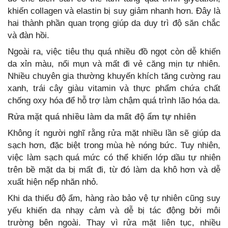
khiến collagen và elastin bị suy giảm nhanh hơn. Đây là
hai thành phần quan trọng giúp da duy trì độ săn chắc
và đàn hồi.
Ngoài ra, việc tiêu thụ quá nhiều đồ ngọt còn dễ khiến
da xỉn màu, nổi mụn và mất đi vẻ căng mịn tự nhiên.
Nhiều chuyên gia thường khuyến khích tăng cường rau
xanh, trái cây giàu vitamin và thực phẩm chứa chất
chống oxy hóa để hỗ trợ làm chậm quá trình lão hóa da.
Rửa mặt quá nhiều làm da mất độ ẩm tự nhiên
Không ít người nghĩ rằng rửa mặt nhiều lần sẽ giúp da
sạch hơn, đặc biệt trong mùa hè nóng bức. Tuy nhiên,
việc làm sạch quá mức có thể khiến lớp dầu tự nhiên
trên bề mặt da bị mất đi, từ đó làm da khô hơn và dễ
xuất hiện nếp nhăn nhỏ.
Khi da thiếu độ ẩm, hàng rào bảo vệ tự nhiên cũng suy
yếu khiến da nhạy cảm và dễ bị tác động bởi môi
trường bên ngoài. Thay vì rửa mặt liên tục, nhiều