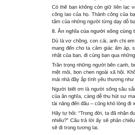
Có thể bạn không còn giữ liên lạc
công lao của họ. Thành công của b
tâm của những người từng dạy dỗ bạ
8. Ân nghĩa của người sống cùng 
Dù là vợ chồng, con cái, anh chị e
mang đến cho ta cảm giác ấm áp, s
nhật của bạn, đi cùng bạn qua những
Trân trọng những người bên cạnh, bở
mệt mỏi, bon chen ngoài xã hội. K
mái nhà đầy ắp tình yêu thương như
Người biết ơn là người sống sâu sắc
của ân nghĩa, càng dễ thu hút sự ma
tài năng đến đâu – cũng khó lòng đi
Hãy tự hỏi: “Trong đời, ta đã nhận 
nhiêu?” Câu trả lời ấy sẽ phản chi
sẽ đi trong tương lai.