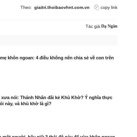
Theo:
giaitri.thoibaovhnt.com.vn
copy link
Tác giả:
Dạ Ngân
 mẹ khôn ngoan: 4 điều không nên chia sẻ về con trên
 xưa nói: Thánh Nhân đãi kẻ Khù Khờ? Ý nghĩa thực
i này, và khù khờ là gì?
 một người, hãy giữ 3 thái độ này để vừa khôn ngoan