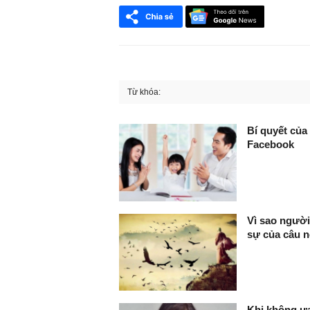
Từ khóa:
FaceBook
Bí quyết của
Facebook
Vì sao người
sự của câu nó
Khi không ưa