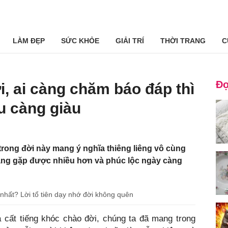
LÀM ĐẸP
SỨC KHỎE
GIẢI TRÍ
THỜI TRANG
C
Đọ
i, ai càng chăm báo đáp thì
u càng giàu
rong đời này mang ý nghĩa thiêng liêng vô cùng
̀ng gặp được nhiều hơn và phúc lộc ngày càng
u nhất? Lời tổ tiên dạy nhớ đời không quên
 cất tiếng khóc chào đời, chúng ta đã mang trong