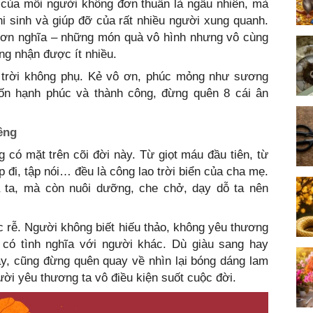
 của mỗi người không đơn thuần là ngẫu nhiên, mà
hi sinh và giúp đỡ của rất nhiều người xung quanh.
y ơn nghĩa – những món quà vô hình nhưng vô cùng
ng nhận được ít nhiều.
, trời không phụ. Kẻ vô ơn, phúc mỏng như sương
ốn hạnh phúc và thành công, đừng quên 8 cái ân
êng
có mặt trên cõi đời này. Từ giọt máu đầu tiên, từ
 đi, tập nói… đều là công lao trời biển của cha mẹ.
 ta, mà còn nuôi dưỡng, che chở, dạy dỗ ta nên
c rễ. Người không biết hiếu thảo, không yêu thương
g có tình nghĩa với người khác. Dù giàu sang hay
ày, cũng đừng quên quay về nhìn lại bóng dáng lam
ười yêu thương ta vô điều kiện suốt cuộc đời.