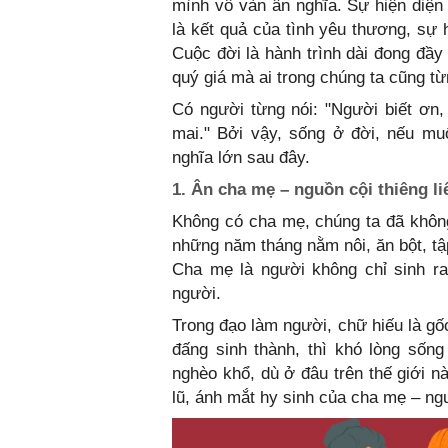
mình vô vàn ân nghĩa. Sự hiện diện
là kết quả của tình yêu thương, sự 
Cuộc đời là hành trình dài đong đầ
quý giá mà ai trong chúng ta cũng từ
Có người từng nói: "Người biết ơn
mai." Bởi vậy, sống ở đời, nếu mu
nghĩa lớn sau đây.
1. Ân cha mẹ – nguồn cội thiêng li
Không có cha mẹ, chúng ta đã không 
những năm tháng nằm nôi, ăn bột, tập
Cha mẹ là người không chỉ sinh ra
người.
Trong đạo làm người, chữ hiếu là gố
đấng sinh thành, thì khó lòng sốn
nghèo khổ, dù ở đâu trên thế giới n
lũ, ánh mắt hy sinh của cha mẹ – ng