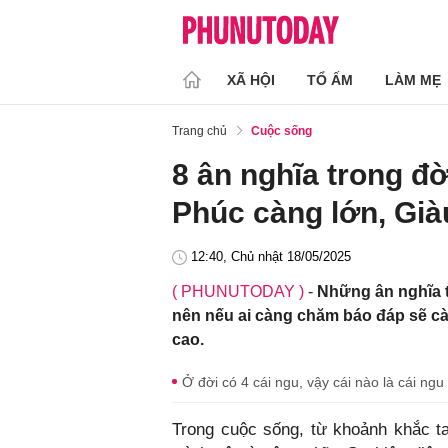
XÃ HỘI
TỔ ẤM
LÀM MẸ
Trang chủ
Cuộc sống
8 ân nghĩa trong đờ
Phúc càng lớn, Già
12:40, Chủ nhật 18/05/2025
( PHUNUTODAY )
-
Những ân nghĩa t
nên nếu ai càng chăm báo đáp sẽ ca
cao.
Ở đời có 4 cái ngu, vậy cái nào là cái ng
Trong cuộc sống, từ khoảnh khắc ta