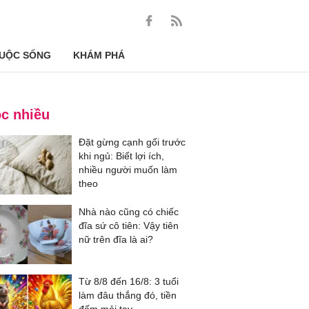
UỘC SỐNG
KHÁM PHÁ
c nhiều
Đặt gừng cạnh gối trước
khi ngủ: Biết lợi ích,
nhiều người muốn làm
theo
Nhà nào cũng có chiếc
đĩa sứ cô tiên: Vậy tiên
nữ trên đĩa là ai?
Từ 8/8 đến 16/8: 3 tuổi
làm đâu thắng đó, tiền