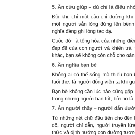
5. Ân cứu giúp – dù chỉ là điều nh
Đôi khi, chỉ một câu chỉ đường khi
một người sẵn lòng đứng lên bênh
nghĩa đáng ghi lòng tạc dạ.
Cuộc đời là tổng hòa của những điề
đẹp đẽ của con người và khiến trái
khác, bạn sẽ không còn chỗ cho oán 
6. Ân nghĩa bạn bè
Không ai có thể sống mà thiếu bạn
tuổi thơ, là người động viên ta khi gụ
Bạn bè không cần lúc nào cũng gặp m
trọng những người bạn tốt, bởi họ l
7. Ân người thầy – người dẫn đư
Từ những nét chữ đầu tiên cho đến 
cô, người chỉ dẫn, người truyền l
thức và định hướng con đường tương