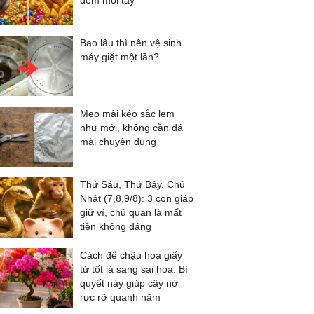
đếm mỏi tay
Bao lâu thì nên vệ sinh
máy giặt một lần?
Mẹo mài kéo sắc lẹm
như mới, không cần đá
mài chuyên dụng
Thứ Sáu, Thứ Bảy, Chủ
Nhật (7,8,9/8): 3 con giáp
giữ ví, chủ quan là mất
tiền không đáng
Cách để chậu hoa giấy
từ tốt lá sang sai hoa: Bí
quyết này giúp cây nở
rực rỡ quanh năm