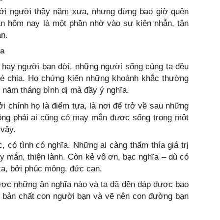
 với người thầy năm xưa, nhưng đừng bao giờ quên
ạn hôm nay là một phần nhờ vào sự kiên nhẫn, tận
n.
ta
m hay người bạn đời, những người sống cùng ta đều
ẻ chia. Họ chứng kiến những khoảnh khắc thường
 năm tháng bình dị mà đầy ý nghĩa.
i chính họ là điểm tựa, là nơi để trở về sau những
hông phải ai cũng có may mắn được sống trong một
 vậy.
, có tình có nghĩa. Những ai càng thấm thía giá trị
y mắn, thiện lành. Còn kẻ vô ơn, bạc nghĩa – dù có
 xa, bởi phúc mỏng, đức cạn.
được những ân nghĩa nào và ta đã đền đáp được bao
ếu bản chất con người bạn và vẽ nên con đường bạn