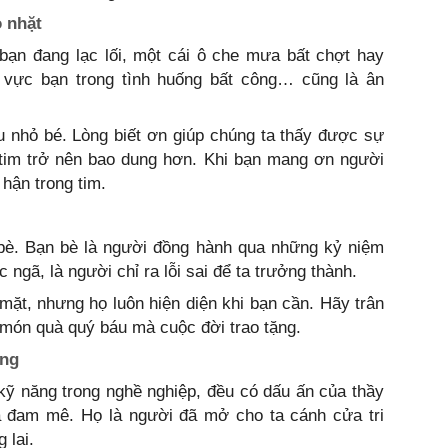
ỏ nhặt
 bạn đang lạc lối, một cái ô che mưa bất chợt hay
 vực bạn trong tình huống bất công… cũng là ân
u nhỏ bé. Lòng biết ơn giúp chúng ta thấy được sự
 tim trở nên bao dung hơn. Khi bạn mang ơn người
hận trong tim.
 bè. Bạn bè là người đồng hành qua những kỷ niệm
c ngã, là người chỉ ra lỗi sai để ta trưởng thành.
ặt, nhưng họ luôn hiện diện khi bạn cần. Hãy trân
à món quà quý báu mà cuộc đời trao tặng.
ờng
kỹ năng trong nghề nghiệp, đều có dấu ấn của thầy
ửa đam mê. Họ là người đã mở cho ta cánh cửa tri
 lai.