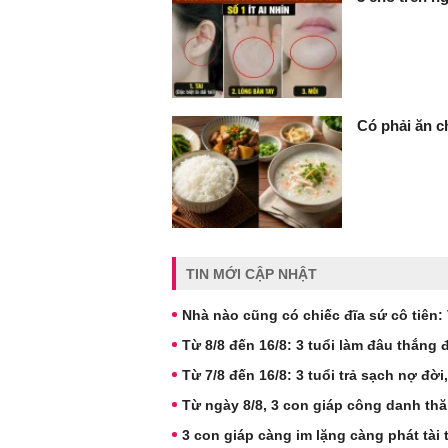
Có phải ăn c
TIN MỚI CẬP NHẬT
Nhà nào cũng có chiếc đĩa sứ cô tiên: V
Từ 8/8 đến 16/8: 3 tuổi làm đâu thắng 
Từ 7/8 đến 16/8: 3 tuổi trả sạch nợ đời,
Từ ngày 8/8, 3 con giáp công danh thă
3 con giáp càng im lặng càng phát tài 