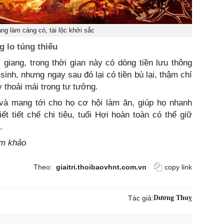
ng làm càng có, tài lộc khởi sắc
g lo túng thiếu
i giang, trong thời gian này có dòng tiền lưu thông
sinh, nhưng ngay sau đó lại có tiền bù lại, thậm chí
 thoải mái trong tư tưởng.
 và mang tới cho họ cơ hội làm ăn, giúp họ nhanh
ết tiết chế chi tiêu, tuổi Hợi hoàn toàn có thể giữ
.
am khảo
Theo:
giaitri.thoibaovhnt.com.vn
copy link
Tác giả:
Dương Thuỵ