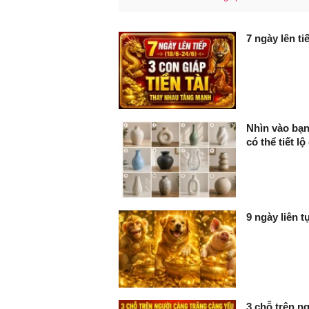
FaceBook
7 ngày lên ti
Nhìn vào bạn
có thể tiết l
9 ngày liên 
3 chỗ trên ng