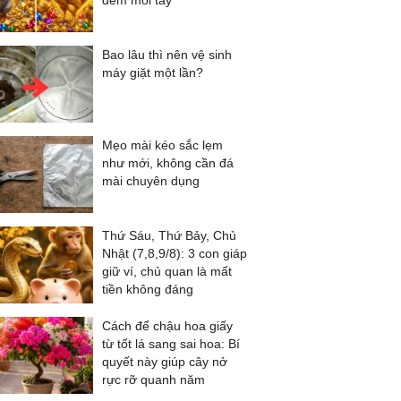
đếm mỏi tay
Bao lâu thì nên vệ sinh
máy giặt một lần?
Mẹo mài kéo sắc lẹm
như mới, không cần đá
mài chuyên dụng
Thứ Sáu, Thứ Bảy, Chủ
Nhật (7,8,9/8): 3 con giáp
giữ ví, chủ quan là mất
tiền không đáng
Cách để chậu hoa giấy
từ tốt lá sang sai hoa: Bí
quyết này giúp cây nở
rực rỡ quanh năm