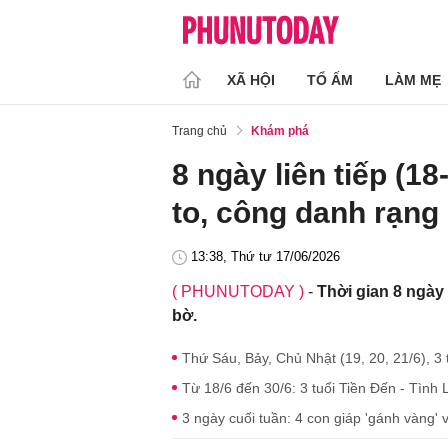
XÃ HỘI
TỔ ẤM
LÀM MẸ
Trang chủ
Khám phá
8 ngày liên tiếp (18
to, công danh rạng
13:38, Thứ tư 17/06/2026
( PHUNUTODAY )
-
Thời gian 8 ngày l
bờ.
Thứ Sáu, Bảy, Chủ Nhật (19, 20, 21/6), 3 
Từ 18/6 đến 30/6: 3 tuổi Tiền Đến - Tình
3 ngày cuối tuần: 4 con giáp 'gánh vàng' 