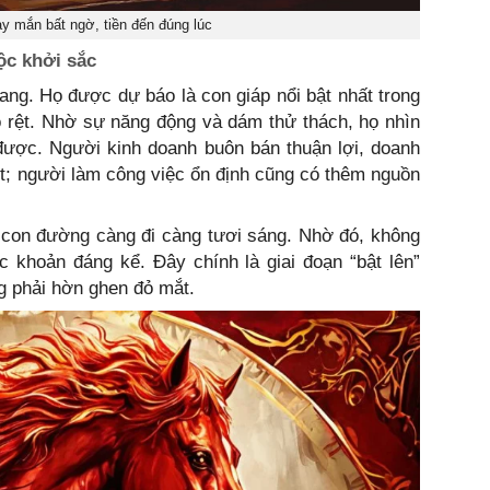
y mắn bất ngờ, tiền đến đúng lúc
ộc khởi sắc
iang. Họ được dự báo là con giáp nổi bật nhất trong
rõ rệt. Nhờ sự năng động và dám thử thách, họ nhìn
 được. Người kinh doanh buôn bán thuận lợi, doanh
rệt; người làm công việc ổn định cũng có thêm nguồn
, con đường càng đi càng tươi sáng. Nhờ đó, không
c khoản đáng kể. Đây chính là giai đoạn “bật lên”
g phải hờn ghen đỏ mắt.