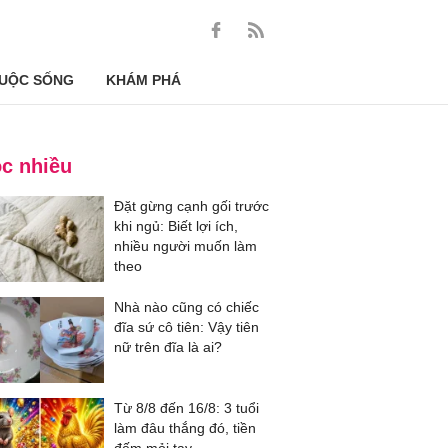
UỘC SỐNG
KHÁM PHÁ
c nhiều
Đặt gừng cạnh gối trước
khi ngủ: Biết lợi ích,
nhiều người muốn làm
theo
Nhà nào cũng có chiếc
đĩa sứ cô tiên: Vậy tiên
nữ trên đĩa là ai?
Từ 8/8 đến 16/8: 3 tuổi
làm đâu thắng đó, tiền