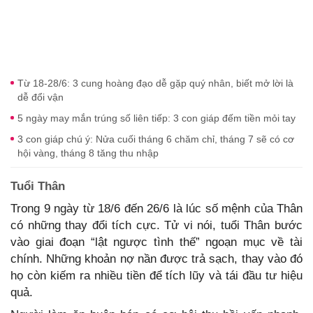
Từ 18-28/6: 3 cung hoàng đạo dễ gặp quý nhân, biết mở lời là
dễ đổi vận
5 ngày may mắn trúng số liên tiếp: 3 con giáp đếm tiền mỏi tay
3 con giáp chú ý: Nửa cuối tháng 6 chăm chỉ, tháng 7 sẽ có cơ
hội vàng, tháng 8 tăng thu nhập
Tuổi Thân
Trong 9 ngày từ 18/6 đến 26/6 là lúc số mệnh của Thân
có những thay đổi tích cực. Tử vi nói, tuổi Thân bước
vào giai đoạn “lật ngược tình thế” ngoạn mục về tài
chính. Những khoản nợ nần được trả sạch, thay vào đó
họ còn kiếm ra nhiều tiền để tích lũy và tái đầu tư hiệu
quả.