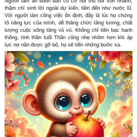
Người làm ăn buôn bán có cơ hội thu hồi vốn nhanh,
thậm chí sinh lời ngoài dự kiến, tiền đến như nước lũ.
Với người làm công việc ổn định, đây là lúc họ chứng
tỏ năng lực của mình, dễ thăng chức tăng lương, chất
lượng cuộc sống tăng vù vù. Không chỉ tiền bạc hanh
thông, tinh thần tuổi Thân cũng nhẹ nhõm hơn khi áp
lực nợ nần được gỡ bỏ, họ sẽ tiến những bước xa.