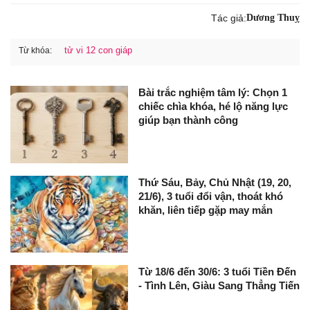
Tác giả:
Dương Thuỵ
tử vi 12 con giáp
Từ khóa:
Bài trắc nghiệm tâm lý: Chọn 1
chiếc chìa khóa, hé lộ năng lực
giúp bạn thành công
Thứ Sáu, Bảy, Chủ Nhật (19, 20,
21/6), 3 tuổi đổi vận, thoát khó
khăn, liên tiếp gặp may mắn
Từ 18/6 đến 30/6: 3 tuổi Tiền Đến
- Tình Lên, Giàu Sang Thẳng Tiến