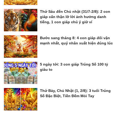
Thứ Sáu đến Chủ nhật (31/7-2/8): 2 con
giáp cẩn thận lỡ lời ảnh hưởng danh
tiếng, 1 con giáp chú ý giữ ví
Bước sang tháng 8: 4 con giáp đổi vận
mạnh nhất, quý nhân xuất hiện đúng lúc
5 ngày tới: 3 con giáp Trúng Số 100 tỷ
giàu to
Thứ Bảy, Chủ Nhật (1, 2/8): 3 tuổi Trúng
Số Đặc Biệt, Tiền Đếm Mỏi Tay