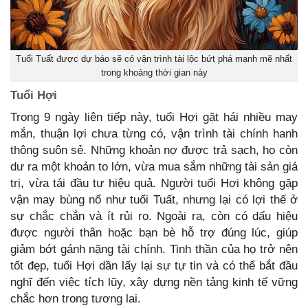
Tuổi Tuất được dự báo sẽ có vận trình tài lộc bứt phá mạnh mẽ nhất
trong khoảng thời gian này
Tuổi Hợi
Trong 9 ngày liên tiếp này, tuổi Hợi gặt hái nhiều may
mắn, thuận lợi chưa từng có, vận trình tài chính hanh
thông suôn sẻ. Những khoản nợ được trả sạch, họ còn
dư ra một khoản to lớn, vừa mua sắm những tài sản giá
trị, vừa tái đầu tư hiệu quả. Người tuổi Hợi không gặp
vận may bùng nổ như tuổi Tuất, nhưng lại có lợi thế ở
sự chắc chắn và ít rủi ro. Ngoài ra, còn có dấu hiệu
được người thân hoặc bạn bè hỗ trợ đúng lúc, giúp
giảm bớt gánh nặng tài chính. Tinh thần của họ trở nên
tốt đẹp, tuổi Hợi dần lấy lại sự tự tin và có thể bắt đầu
nghĩ đến việc tích lũy, xây dựng nền tảng kinh tế vững
chắc hơn trong tương lai.