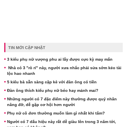
TIN MỚI CẬP NHẬT
3 kiểu phụ nữ vượng phu ai lấy được cực kỳ may mắn
Nhà có 3 "rò rỉ" này, người xưa nhắc phải sửa sớm kẻo tài
lộc hao nhanh
5 kiểu bà sẵn sàng cặp kè với đàn ông có tiền
Đàn ông thích kiểu phụ nữ béo hay mảnh mai?
Những người có 7 đặc điểm này thường được quý nhân
nâng đỡ, dễ gặp cơ hội hơn người
Phụ nữ cô đơn thường muốn làm gì nhất khi tắm?
Người có 7 dấu hiệu này rất dễ giàu lên trong 3 năm tới,