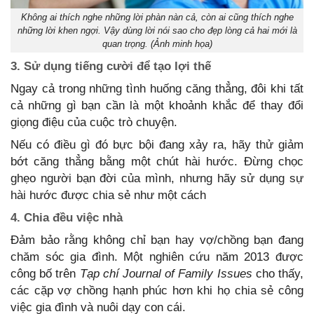
Không ai thích nghe những lời phàn nàn cả, còn ai cũng thích nghe
những lời khen ngợi. Vậy dùng lời nói sao cho đẹp lòng cả hai mới là
quan trọng. (Ảnh minh họa)
3. Sử dụng tiếng cười để tạo lợi thế
Ngay cả trong những tình huống căng thẳng, đôi khi tất
cả những gì bạn cần là một khoảnh khắc để thay đổi
giọng điệu của cuộc trò chuyện.
Nếu có điều gì đó bực bội đang xảy ra, hãy thử giảm
bớt căng thẳng bằng một chút hài hước. Đừng chọc
ghẹo người bạn đời của mình, nhưng hãy sử dụng sự
hài hước được chia sẻ như một cách
4. Chia đều việc nhà
Đảm bảo rằng không chỉ bạn hay vợ/chồng bạn đang
chăm sóc gia đình. Một nghiên cứu năm 2013 được
công bố trên
Tạp chí Journal of Family Issues
cho thấy,
các cặp vợ chồng hạnh phúc hơn khi họ chia sẻ công
việc gia đình và nuôi dạy con cái.