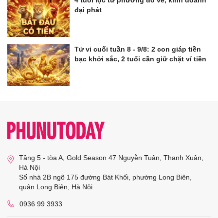
đại phát
Tử vi cuối tuần 8 - 9/8: 2 con giáp tiền
bạc khởi sắc, 2 tuổi cần giữ chặt ví tiền
Tầng 5 - tòa A, Gold Season 47 Nguyễn Tuân, Thanh Xuân,
Hà Nội
Số nhà 2B ngõ 175 đường Bát Khối, phường Long Biên,
quận Long Biên, Hà Nội
0936 99 3933