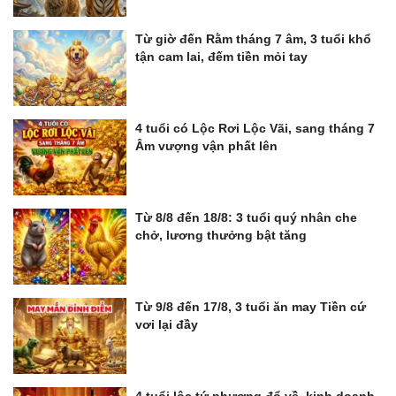
Từ giờ đến Rằm tháng 7 âm, 3 tuổi khổ
tận cam lai, đếm tiền mỏi tay
4 tuổi có Lộc Rơi Lộc Vãi, sang tháng 7
Âm vượng vận phất lên
Từ 8/8 đến 18/8: 3 tuổi quý nhân che
chở, lương thưởng bật tăng
Từ 9/8 đến 17/8, 3 tuổi ăn may Tiền cứ
vơi lại đầy
4 tuổi lộc tứ phương đổ về, kinh doanh