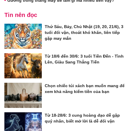
Gương trong thang máy để làm gì mà nhiều đến vậy?
Tin nên đọc
Thứ Sáu, Bảy, Chủ Nhật (19, 20, 21/6), 3
tuổi đổi vận, thoát khó khăn, liên tiếp
gặp may mắn
Từ 18/6 đến 30/6: 3 tuổi Tiền Đến - Tình
Lên, Giàu Sang Thẳng Tiến
Chọn chiếc túi xách bạn muốn mang để
xem khả năng kiếm tiền của bạn
Từ 18-28/6: 3 cung hoàng đạo dễ gặp
quý nhân, biết mở lời là dễ đổi vận