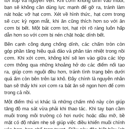
tơi xốp và nguyên vẹn. Khi cơm không dính vào muôi,
bạn sẽ không cần dùng lực mạnh để gỡ ra, tránh làm
nát hoặc vỡ hạt cơm. Xét về hình thức, hạt cơm trong
sẽ cực kỳ ngon mắt, khi ăn cũng thích hơn so với ăn
cơm bị bết. Một bát cơm tơi, hạt rời rõ ràng luôn hấp
dẫn hơn so với cơm bị nén chặt hoặc dính bết.
Bên cạnh công dụng chống dính, các chấm tròn còn
góp phần tăng hiệu quả đảo và phân tán nhiệt trong nồi
cơm. Khi xới cơm, không khí sẽ len vào giữa các lớp
cơm thông qua những khoảng hở do các điểm nổi tạo
ra, giúp cơm nguội đều hơn, tránh tình trạng bên dưới
quá ẩm còn bên trên lại khô. Đây chính là nguyên nhân
bạn sẽ thấy khi xơi cơm ra bát ăn sẽ ngon hơn để cơm
trong cả nồi.
Một điểm thú vị khác là những chấm nhỏ này còn giúp
tăng độ ma sát vừa phải khi thao tác. Khi tay bạn cầm
muôi trong môi trường có hơi nước hoặc dầu mỡ, bề
mặt có độ nhám nhẹ sẽ giúp việc điều khiển muôi chính