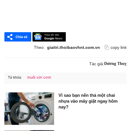
Theo:
giaitri.thoibaovhnt.com.vn
copy link
Tác giả:
Dương Thuỵ
muôi xới cơm
Từ khóa:
Vì sao bạn nên thả một chai
nhựa vào máy giặt ngay hôm
nay?