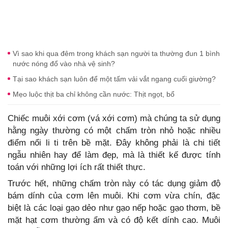
Vì sao khi qua đêm trong khách sạn người ta thường đun 1 bình
nước nóng đổ vào nhà vệ sinh?
Tại sao khách sạn luôn để một tấm vải vắt ngang cuối giường?
Mẹo luộc thịt ba chỉ không cần nước: Thịt ngọt, bổ
Chiếc muôi xới cơm (vá xới cơm) mà chúng ta sử dụng
hằng ngày thường có một chấm tròn nhỏ hoặc nhiều
điểm nổi li ti trên bề mặt. Đây không phải là chi tiết
ngẫu nhiên hay để làm đẹp, mà là thiết kế được tính
toán với những lợi ích rất thiết thực.
Trước hết, những chấm tròn này có tác dụng giảm độ
bám dính của cơm lên muôi. Khi cơm vừa chín, đặc
biệt là các loại gạo dẻo như gạo nếp hoặc gạo thơm, bề
mặt hạt cơm thường ẩm và có độ kết dính cao. Muôi