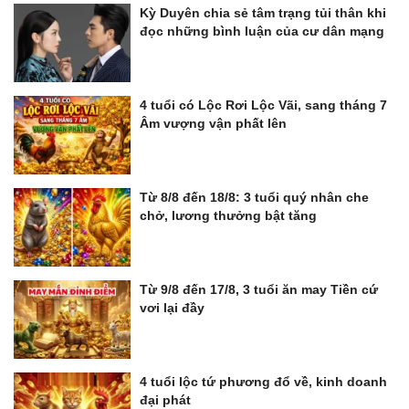
Kỳ Duyên chia sẻ tâm trạng tủi thân khi
đọc những bình luận của cư dân mạng
4 tuổi có Lộc Rơi Lộc Vãi, sang tháng 7
Âm vượng vận phất lên
Từ 8/8 đến 18/8: 3 tuổi quý nhân che
chở, lương thưởng bật tăng
Từ 9/8 đến 17/8, 3 tuổi ăn may Tiền cứ
vơi lại đầy
4 tuổi lộc tứ phương đổ về, kinh doanh
đại phát