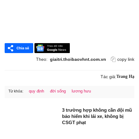
Theo:
giaitri.thoibaovhnt.com.vn
copy link
Tác giả:
Trang Hạ
quy định
đời sống
lương hưu
Từ khóa:
3 trường hợp không cần đội mũ
bảo hiểm khi lái xe, không bị
CSGT phạt