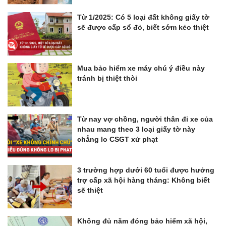
Từ 1/2025: Có 5 loại đất không giấy tờ
sẽ được cấp sổ đỏ, biết sớm kẻo thiệt
Mua bảo hiểm xe máy chú ý điều này
tránh bị thiệt thòi
Từ nay vợ chồng, người thân đi xe của
nhau mang theo 3 loại giấy tờ này
chẳng lo CSGT xử phạt
3 trường hợp dưới 60 tuổi được hưởng
trợ cấp xã hội hàng tháng: Không biết
sẽ thiệt
Không đủ năm đóng bảo hiểm xã hội,