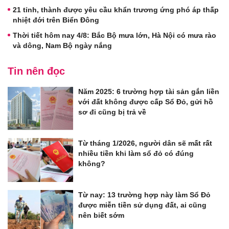
21 tỉnh, thành được yêu cầu khẩn trương ứng phó áp thấp
nhiệt đới trên Biển Đông
Thời tiết hôm nay 4/8: Bắc Bộ mưa lớn, Hà Nội có mưa rào
và dông, Nam Bộ ngày nắng
Tin nên đọc
Năm 2025: 6 trường hợp tài sản gắn liền
với đất không được cấp Sổ Đỏ, gửi hồ
sơ đi cũng bị trả về
Từ tháng 1/2026, người dân sẽ mất rất
nhiều tiền khi làm sổ đỏ có đúng
không?
Từ nay: 13 trường hợp này làm Sổ Đỏ
được miễn tiền sử dụng đất, ai cũng
nên biết sớm