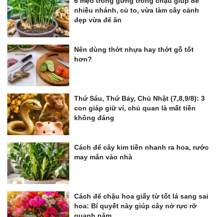
6 mẹo trồng gừng trong chậu giúp đẻ
nhiều nhánh, củ to, vừa làm cây cảnh
đẹp vừa để ăn
Nên dùng thớt nhựa hay thớt gỗ tốt
hơn?
Thứ Sáu, Thứ Bảy, Chủ Nhật (7,8,9/8): 3
con giáp giữ ví, chủ quan là mất tiền
không đáng
Cách để cây kim tiền nhanh ra hoa, rước
may mắn vào nhà
Cách để chậu hoa giấy từ tốt lá sang sai
hoa: Bí quyết này giúp cây nở rực rỡ
quanh năm