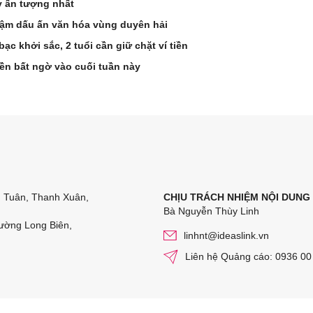
y ấn tượng nhất
ậm dấu ấn văn hóa vùng duyên hải
 bạc khởi sắc, 2 tuổi cần giữ chặt ví tiền
ền bất ngờ vào cuối tuần này
n Tuân, Thanh Xuân,
CHỊU TRÁCH NHIỆM NỘI DUNG
Bà Nguyễn Thùy Linh
ường Long Biên,
linhnt@ideaslink.vn
Liên hệ Quảng cáo: 0936 00