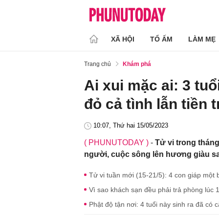
XÃ HỘI
TỔ ẤM
LÀM MẸ
Trang chủ
Khám phá
Ai xui mặc ai: 3 tu
đỏ cả tình lẫn tiền
10:07, Thứ hai 15/05/2023
( PHUNUTODAY )
-
Tử vi trong thán
người, cuộc sông lên hương giàu s
Tử vi tuần mới (15-21/5): 4 con giáp một
Vì sao khách sạn đều phải trả phòng lúc
Phật độ tận nơi: 4 tuổi này sinh ra đã có 