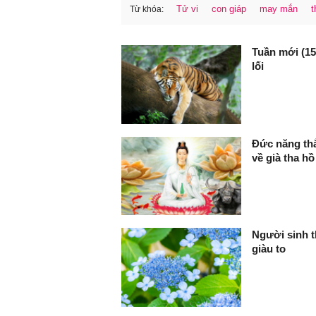
Tử vi
con giáp
may mắn
t
Từ khóa:
FaceBook
Tuần mới (15
lối
Đức năng thắ
về già tha h
Người sinh th
giàu to