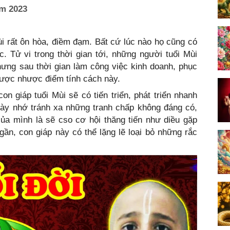
ăm 2023
i rất ôn hòa, điềm đạm. Bất cứ lúc nào họ cũng có
ệc. Tử vi trong thời gian tới, những người tuổi Mùi
hưng sau thời gian làm công việc kinh doanh, phục
ược nhược điểm tính cách này.
on giáp tuổi Mùi sẽ có tiến triển, phát triển nhanh
 này nhớ tránh xa những tranh chấp không đáng có,
của mình là sẽ cso cơ hội thăng tiến như diều gặp
ần, con giáp này có thể lặng lẽ loại bỏ những rắc