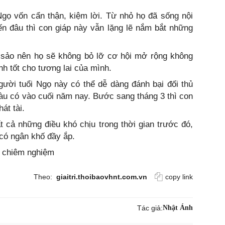
Ngọ vốn cẩn thận, kiệm lời. Từ nhỏ họ đã sống nội
n đâu thì con giáp này vẫn lặng lẽ nắm bắt những
 sảo nên họ sẽ không bỏ lỡ cơ hội mở rộng không
nh tốt cho tương lai của mình.
gười tuổi Ngọ này có thể dễ dàng đánh bại đối thủ
àu có vào cuối năm nay. Bước sang tháng 3 thì con
át tài.
ất cả những điều khó chịu trong thời gian trước đó,
 có ngân khố đầy ắp.
, chiêm nghiệm
Theo:
giaitri.thoibaovhnt.com.vn
copy link
Tác giả:
Nhật Ánh