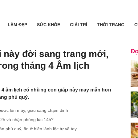
LÀM ĐẸP
SỨC KHỎE
GIẢI TRÍ
THỜI TRANG
C
Đọ
ổi này đời sang trang mới,
 trong tháng 4 Âm lịch
g 4 âm lịch có những con giáp này may mắn hơn
ang phú quý.
 bước lên mây, giàu sang chạm đỉnh
 12h và nhận phòng lúc 14h?
căn phú quý, ăn ở hiền lành lộc tự về tay