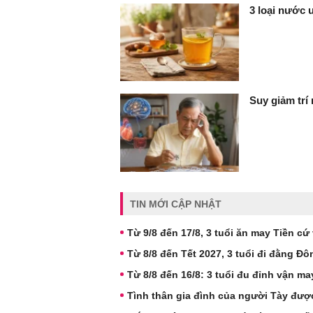
3 loại nước 
Suy giảm trí
TIN MỚI CẬP NHẬT
Từ 9/8 đến 17/8, 3 tuổi ăn may Tiền cứ 
Từ 8/8 đến Tết 2027, 3 tuổi đi đằng Đô
Từ 8/8 đến 16/8: 3 tuổi đu đỉnh vận may,
Tình thân gia đình của người Tày được