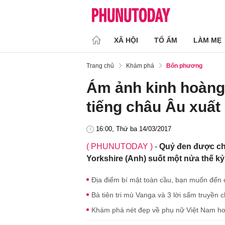
XÃ HỘI
TỔ ẤM
LÀM MẸ
Trang chủ
Khám phá
Bốn phương
Ám ảnh kinh hoàng:
tiếng châu Âu xuất 
16:00, Thứ ba 14/03/2017
( PHUNUTODAY )
-
Quỷ đen được cho
Yorkshire (Anh) suốt một nửa thế kỷ
Địa điểm bí mật toàn cầu, bạn muốn đến
Bà tiên tri mù Vanga và 3 lời sấm truyền
Khám phá nét đẹp về phụ nữ Việt Nam h