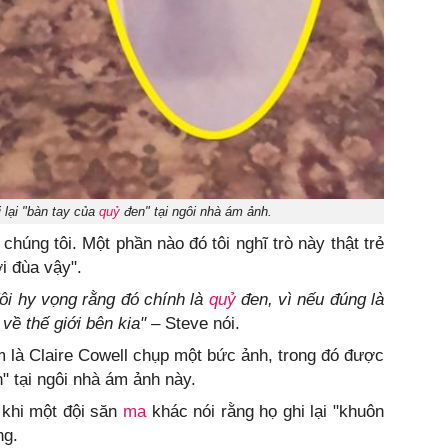
 lại "bàn tay của
quỷ
đen" tại ngôi nhà ám ảnh.
chúng tôi. Một phần nào đó tôi nghĩ trò này thật trẻ
i đùa vậy".
ôi hy vọng rằng đó chính là
quỷ
đen, vì nếu đúng là
về thế giới bên kia"
– Steve nói.
m là Claire Cowell chụp một bức ảnh, trong đó được
" tại ngôi nhà ám ảnh này.
 khi một đội săn
ma
khác nói rằng họ ghi lại "khuôn
ng.