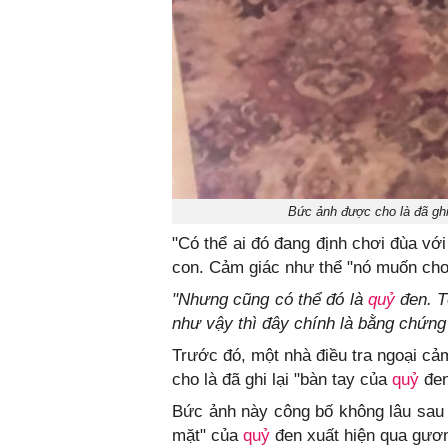
Bức ảnh được cho là đã ghi
"Có thể ai đó đang định chơi đùa với 
con. Cảm giác như thể "nó muốn chơ
"Nhưng cũng có thể đó là
quỷ
đen. T
như vậy thì đây chính là bằng chứng 
Trước đó, một nhà điều tra ngoại cả
cho là đã ghi lại "bàn tay của
quỷ
đen
Bức ảnh này công bố không lâu sau
mặt" của
quỷ
đen xuất hiện qua gươ