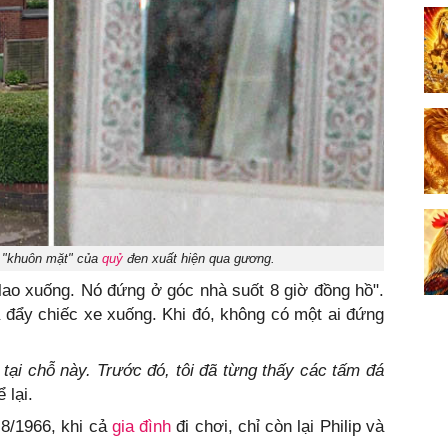
i "khuôn mặt" của
quỷ
đen xuất hiện qua gương.
 lao xuống. Nó đứng ở góc nhà suốt 8 giờ đồng hồ".
ã đẩy chiếc xe xuống. Khi đó, không có một ai đứng
tại chỗ này. Trước đó, tôi đã từng thấy các tấm đá
 lại.
 8/1966, khi cả
gia đình
đi chơi, chỉ còn lại Philip và