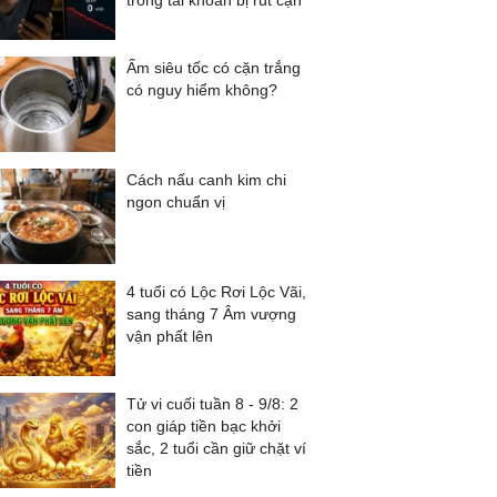
trong tài khoản bị rút cạn
Ấm siêu tốc có cặn trắng
có nguy hiểm không?
Cách nấu canh kim chi
ngon chuẩn vị
4 tuổi có Lộc Rơi Lộc Vãi,
sang tháng 7 Âm vượng
vận phất lên
Tử vi cuối tuần 8 - 9/8: 2
con giáp tiền bạc khởi
sắc, 2 tuổi cần giữ chặt ví
tiền