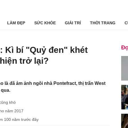
LÀM ĐẸP
SỨC KHỎE
GIẢI TRÍ
THỜI TRANG
C
Đọ
 Kì bí "Quỷ đen" khét
hiện trở lại?
 là đã ám ảnh ngôi nhà Pontefract, thị trấn West
 qua.
 cũng khó
 cho năm 2017
ơn 100 năm trước đây