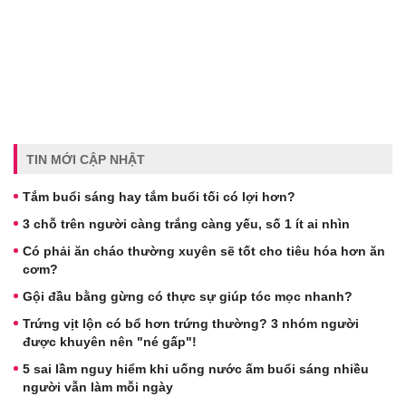
TIN MỚI CẬP NHẬT
Tắm buổi sáng hay tắm buổi tối có lợi hơn?
3 chỗ trên người càng trắng càng yếu, số 1 ít ai nhìn
Có phải ăn cháo thường xuyên sẽ tốt cho tiêu hóa hơn ăn
cơm?
Gội đầu bằng gừng có thực sự giúp tóc mọc nhanh?
Trứng vịt lộn có bổ hơn trứng thường? 3 nhóm người
được khuyên nên "né gấp"!
5 sai lầm nguy hiểm khi uống nước ấm buổi sáng nhiều
người vẫn làm mỗi ngày