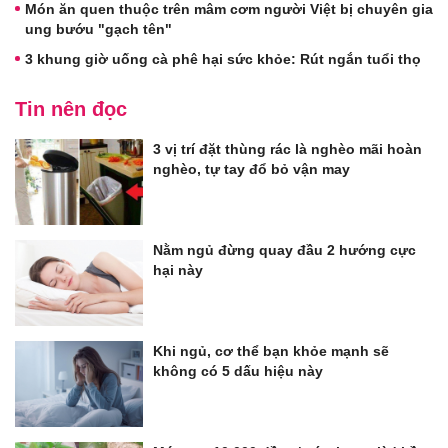
Món ăn quen thuộc trên mâm cơm người Việt bị chuyên gia
ung bướu "gạch tên"
3 khung giờ uống cà phê hại sức khỏe: Rút ngắn tuổi thọ
Tin nên đọc
3 vị trí đặt thùng rác là nghèo mãi hoàn
nghèo, tự tay đổ bỏ vận may
Nằm ngủ đừng quay đầu 2 hướng cực
hại này
Khi ngủ, cơ thể bạn khỏe mạnh sẽ
không có 5 dấu hiệu này