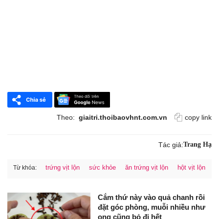
Theo:
giaitri.thoibaovhnt.com.vn
copy link
Tác giả:
Trang Hạ
trứng vịt lộn
sức khỏe
ăn trứng vịt lộn
hột vịt lộn
Từ khóa:
Cắm thứ này vào quả chanh rồi
đặt góc phòng, muỗi nhiều như
ong cũng bỏ đi hết