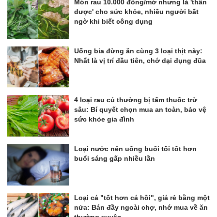
Món rau 10.000 đồng/mớ nhưng là 'thần
dược' cho sức khỏe, nhiều người bất
ngờ khi biết công dụng
Uống bia đừng ăn cùng 3 loại thịt này:
Nhất là vị trí đầu tiên, chớ dại đụng đũa
4 loại rau củ thường bị tẩm thuốc trừ
sâu: Bí quyết chọn mua an toàn, bảo vệ
sức khỏe gia đình
Loại nước nên uống buổi tối tốt hơn
buổi sáng gấp nhiều lần
Loại cá "tốt hơn cá hồi", giá rẻ bằng một
nửa: Bán đầy ngoài chợ, nhớ mua về ăn
thường xuyên