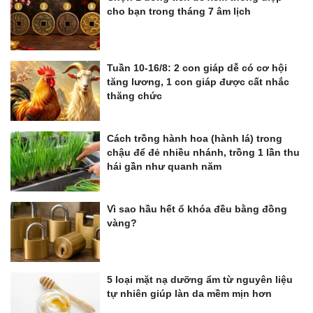
cho bạn trong tháng 7 âm lịch
Tuần 10-16/8: 2 con giáp dễ có cơ hội
tăng lương, 1 con giáp được cất nhắc
thăng chức
Cách trồng hành hoa (hành lá) trong
chậu để đẻ nhiều nhánh, trồng 1 lần thu
hái gần như quanh năm
Vì sao hầu hết ổ khóa đều bằng đồng
vàng?
5 loại mặt nạ dưỡng ẩm từ nguyên liệu
tự nhiên giúp làn da mềm mịn hơn