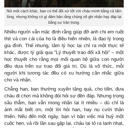
Nói một cách khác, bạn có thể đối xử tốt với cháu mình bằng cả tấm
lòng, nhưng không có gì đảm bảo rằng chúng sẽ ghi nhận hay đáp lại
bằng sự trân trọng.
Nhiều người vẫn mặc định rằng giúp đỡ anh chị em ruột
thịt và con cái của họ là điều hiển nhiên, là đạo lý trong
gia đình. Thế nhưng, tâm lý học lại chỉ ra một thực tế
khác, được lý giải qua "Lý thuyết trao đổi xã hội" – một
học thuyết cho rằng mọi mối quan hệ giữa con người
đều dựa trên sự trao đổi giá trị. Dù là vô thức, mỗi
người khi tương tác đều có xu hướng cân nhắc giữa
cho và nhận.
Chẳng hạn, bạn thường xuyên tặng quà, cho tiền, đưa
cháu đi chơi mà không đòi hỏi sự đền đáp. Nhưng trong
sâu thẳm, bạn vẫn mong nhận lại ít nhiều – dù chỉ là
ánh mắt biết ơn, một lời hỏi han, hay nụ cười thân
thiện. Nếu đến một ngày, bạn vì bận việc mà huỷ một
cuộc hẹn, và rồi lần sau gặp lại, cháu lại tỏ ra lạnh nhạt,