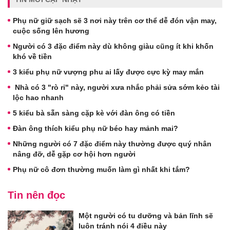
Phụ nữ giữ sạch sẽ 3 nơi này trên cơ thể dễ đón vận may,
cuộc sống lên hương
Người có 3 đặc điểm này dù không giàu cũng ít khi khốn
khó về tiền
3 kiểu phụ nữ vượng phu ai lấy được cực kỳ may mắn
Nhà có 3 "rò rỉ" này, người xưa nhắc phải sửa sớm kẻo tài
lộc hao nhanh
5 kiểu bà sẵn sàng cặp kè với đàn ông có tiền
Đàn ông thích kiểu phụ nữ béo hay mảnh mai?
Những người có 7 đặc điểm này thường được quý nhân
nâng đỡ, dễ gặp cơ hội hơn người
Phụ nữ cô đơn thường muốn làm gì nhất khi tắm?
Tin nên đọc
Một người có tu dưỡng và bản lĩnh sẽ
luôn tránh nói 4 điều này