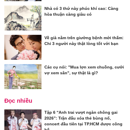
Nhà có 3 thứ này phúc khí cao: Càng
hòa thuận càng giàu có
Về già nằm trên giường bệnh mới thấm:
Chỉ 3 người này thật lòng tốt với bạn
Các cụ nói: "Mua lợn xem chuồng, cưới
vợ xem sân", sự thật là gì?
Đọc nhiều
Tập 6 “Anh trai vượt ngàn chông gai
2026”: Trận đấu xóa thẻ bùng nổ,
concert đầu tiên tại TP.HCM được công
bố