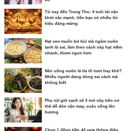
Từ nay đến Trung Thu: 4 tuổi tài vận
khởi sắc mạnh, tiền bạc có nhiều tín
hiệu đáng mừng
Hạt sen muốn bở bùi mà ngâm nước
lạnh là sai, làm theo cách này hạt mềm
nhanh, thơm ngon hơn
Nên uống nước lá tía tô tươi hay khô?
Nhiều người đang dùng sai cách mà
không biết
Phụ nữ giữ sạch sẽ 3 nơi này trên cơ
thể dễ đón vận may, cuộc sống lên
hương
Chọn 1 đồng tiền để xem thông điệp