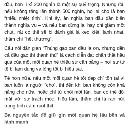
đầu, bạn lì xì 200 nghìn là một sự quý trọng. Nhưng rồi,
nếu không tăng lên thành 500 nghìn, họ lại cho là bạn
“thiếu nhiệt tình”. Khi ấy, ân nghĩa ban đầu dần biến
thành nghĩa vụ – và nếu bạn dừng lại hay chỉ giảm một
chút, rất có thể sẽ bị đánh giá là keo kiệt, lạnh nhạt,
thậm chí “hết thương”.
Câu nói dân gian “Thùng gạo ban đầu là ơn, nhưng đến
cả đấu gạo thì thành thù” là cách diễn đạt chân thật hậu
quả của một mối quan hệ thiếu sự cân bằng – nơi sự tử
tế bị lạm dụng và lòng tốt bị hiểu sai.
Tệ hơn nữa, nếu một mối quan hệ tốt đẹp chỉ tồn tại vì
bạn luôn là người “cho”, thì đến khi bạn không còn khả
năng cho nữa, hoặc chỉ từ chối một lần, bạn có thể đối
mặt với sự trách móc, hiểu lầm, thậm chí là rạn nứt
trong tình cảm ruột thịt.
Ba nguyên tắc để giữ gìn mối quan hệ lâu bền và
lành mạnh