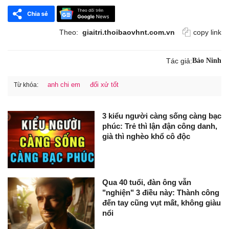
Theo:
giaitri.thoibaovhnt.com.vn
copy link
Tác giả:
Bảo Ninh
anh chi em
đối xử tốt
Từ khóa:
3 kiểu người càng sống càng bạc
phúc: Trẻ thì lận đận công danh,
già thì nghèo khổ cô độc
Qua 40 tuổi, đàn ông vẫn
"nghiện" 3 điều này: Thành công
đến tay cũng vụt mất, không giàu
nổi