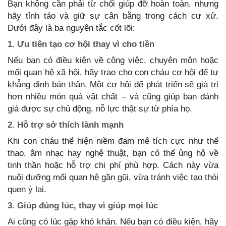
Bạn không cần phải từ chối giúp đỡ hoàn toàn, nhưng
hãy tỉnh táo và giữ sự cân bằng trong cách cư xử.
Dưới đây là ba nguyên tắc cốt lõi:
1. Ưu tiên tạo cơ hội thay vì cho tiền
Nếu bạn có điều kiện về công việc, chuyên môn hoặc
mối quan hệ xã hội, hãy trao cho con cháu cơ hội để tự
khẳng định bản thân. Một cơ hội để phát triển sẽ giá trị
hơn nhiều món quà vật chất – và cũng giúp bạn đánh
giá được sự chủ động, nỗ lực thật sự từ phía họ.
2. Hỗ trợ sở thích lành mạnh
Khi con cháu thể hiện niềm đam mê tích cực như thể
thao, âm nhạc hay nghệ thuật, bạn có thể ủng hộ về
tinh thần hoặc hỗ trợ chi phí phù hợp. Cách này vừa
nuôi dưỡng mối quan hệ gần gũi, vừa tránh việc tạo thói
quen ỷ lại.
3. Giúp đúng lúc, thay vì giúp mọi lúc
Ai cũng có lúc gặp khó khăn. Nếu bạn có điều kiện, hãy