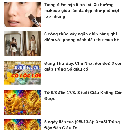
Trang điểm mịn lì trở lại: Xu hướng
makeup giúp làn da đẹp như phủ một
lớp nhung
6 công thức váy ngắn giúp nàng ghi
điểm với phong cách tiểu thư mùa hè
Đúng Thứ Bảy, Chủ Nhật đổi đời: 3 con
giáp Trúng Số giàu có
Từ 9/8 đến 17/8: 3 tuổi Giàu Không Cản
Được
5 ngày liên tục (9/8-13/8): 3 tuổi Trúng
Độc Đắc Giàu To