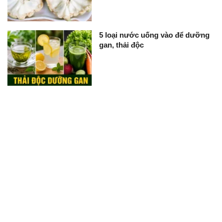
5 loại nước uống vào để dưỡng
gan, thải độc