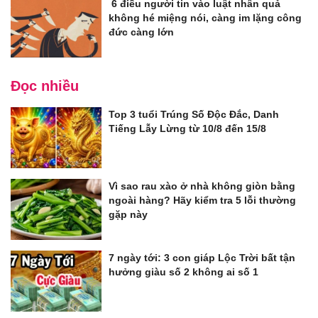
6 điều người tin vào luật nhân quả
không hé miệng nói, càng im lặng công
đức càng lớn
Đọc nhiều
Top 3 tuổi Trúng Số Độc Đắc, Danh
Tiếng Lẫy Lừng từ 10/8 đến 15/8
Vì sao rau xào ở nhà không giòn bằng
ngoài hàng? Hãy kiểm tra 5 lỗi thường
gặp này
7 ngày tới: 3 con giáp Lộc Trời bất tận
hưởng giàu số 2 không ai số 1