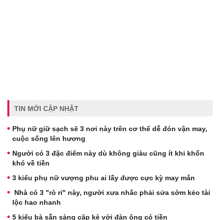
TIN MỚI CẬP NHẬT
Phụ nữ giữ sạch sẽ 3 nơi này trên cơ thể dễ đón vận may,
cuộc sống lên hương
Người có 3 đặc điểm này dù không giàu cũng ít khi khốn
khó về tiền
3 kiểu phụ nữ vượng phu ai lấy được cực kỳ may mắn
Nhà có 3 "rò rỉ" này, người xưa nhắc phải sửa sớm kẻo tài
lộc hao nhanh
5 kiểu bà sẵn sàng cặp kè với đàn ông có tiền