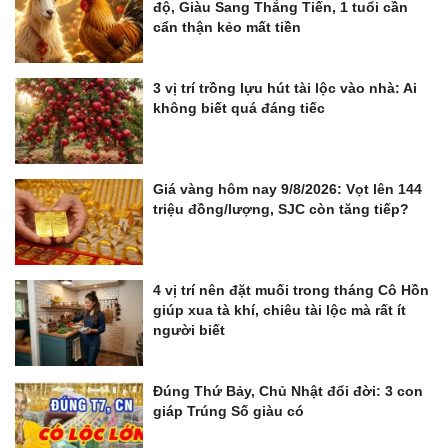
độ, Giàu Sang Thẳng Tiến, 1 tuổi cần
cẩn thận kẻo mất tiền
3 vị trí trồng lựu hút tài lộc vào nhà: Ai
không biết quá đáng tiếc
Giá vàng hôm nay 9/8/2026: Vọt lên 144
triệu đồng/lượng, SJC còn tăng tiếp?
4 vị trí nên đặt muối trong tháng Cô Hồn
giúp xua tà khí, chiêu tài lộc mà rất ít
người biết
Đúng Thứ Bảy, Chủ Nhật đổi đời: 3 con
giáp Trúng Số giàu có