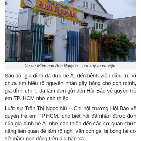
Cơ sở Mầm non Anh Nguyên – nơi xảy ra vụ việc.
Sau đó, gia đình đã đưa bé A. đến bệnh viện điều trị. Vì
chưa tìm hiểu rõ nguyên nhân gây bỏng cho con mình,
gia đình chị T. đã làm đơn gửi đến Hội Bảo vệ quyền trẻ
em TP. HCM nhờ can thiệp.
Luật sư Trần Thị Ngọc Nữ – Chi hội trưởng Hội Bảo vệ
quyền trẻ em TP.HCM, cho biết hội đã nhận được đơn
của gia đình bé A. nhờ can thiệp đến các cơ quan chức
năng liên quan để làm rõ nghi vấn con gái bị bỏng tại cơ
sở mầm non đóng trên địa bàn xã.