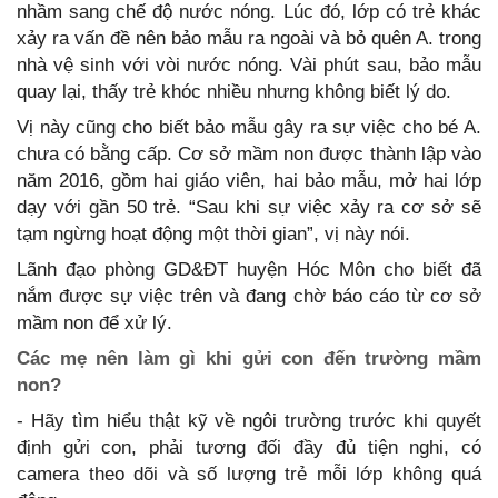
nhầm sang chế độ nước nóng. Lúc đó, lớp có trẻ khác
xảy ra vấn đề nên bảo mẫu ra ngoài và bỏ quên A. trong
nhà vệ sinh với vòi nước nóng. Vài phút sau, bảo mẫu
quay lại, thấy trẻ khóc nhiều nhưng không biết lý do.
Vị này cũng cho biết bảo mẫu gây ra sự việc cho bé A.
chưa có bằng cấp. Cơ sở mầm non được thành lập vào
năm 2016, gồm hai giáo viên, hai bảo mẫu, mở hai lớp
dạy với gần 50 trẻ. “Sau khi sự việc xảy ra cơ sở sẽ
tạm ngừng hoạt động một thời gian”, vị này nói.
Lãnh đạo phòng GD&ĐT huyện Hóc Môn cho biết đã
nắm được sự việc trên và đang chờ báo cáo từ cơ sở
mầm non để xử lý.
Các mẹ nên làm gì khi gửi con đến trường mầm
non?
- Hãy tìm hiểu thật kỹ về ngôi trường trước khi quyết
định gửi con, phải tương đối đầy đủ tiện nghi, có
camera theo dõi và số lượng trẻ mỗi lớp không quá