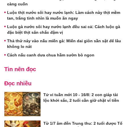
càng cuốn
Luộc thịt nước sôi hay nước lạnh: Làm cách này thịt mềm
tan, trắng tinh nhìn là muốn ăn ngay
Luộc gà nước sôi hay nước lạnh đều sai cả: Cách luộc gà
đặc biệt thịt săn chắc đậm vị
Thả thứ náy vào nấu miến gà: Miến dai giòn sần sật để lâu
không lo nát
Cách nấu canh dưa chua hầm sườn bò ngon
Tin nên đọc
Đọc nhiều
Tử vi tuần mới 10 - 16/8: 2 con giáp tài
lộc khởi sắc, 2 tuổi cần giữ chặt ví tiền
Từ 1/7 âm đến Trung thu: 2 tuổi được Tổ