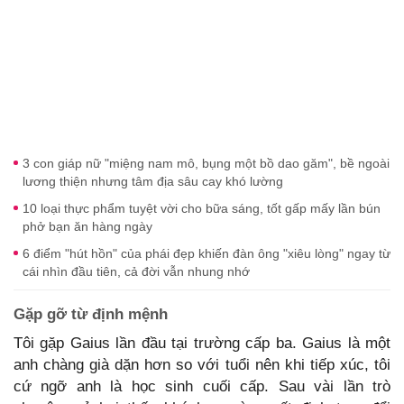
3 con giáp nữ "miệng nam mô, bụng một bồ dao găm", bề ngoài
lương thiện nhưng tâm địa sâu cay khó lường
10 loại thực phẩm tuyệt vời cho bữa sáng, tốt gấp mấy lần bún
phở bạn ăn hàng ngày
6 điểm "hút hồn" của phái đẹp khiến đàn ông "xiêu lòng" ngay từ
cái nhìn đầu tiên, cả đời vẫn nhung nhớ
Gặp gỡ từ định mệnh
Tôi gặp Gaius lần đầu tại trường cấp ba. Gaius là một
anh chàng già dặn hơn so với tuổi nên khi tiếp xúc, tôi
cứ ngỡ anh là học sinh cuối cấp. Sau vài lần trò