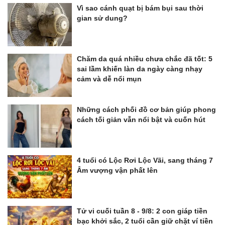
Vì sao cánh quạt bị bám bụi sau thời
gian sử dung?
Chăm da quá nhiều chưa chắc đã tốt: 5
sai lầm khiến làn da ngày càng nhạy
cảm và dễ nổi mụn
Những cách phối đồ cơ bản giúp phong
cách tối giản vẫn nổi bật và cuốn hút
4 tuổi có Lộc Rơi Lộc Vãi, sang tháng 7
Âm vượng vận phất lên
Tử vi cuối tuần 8 - 9/8: 2 con giáp tiền
bạc khởi sắc, 2 tuổi cần giữ chặt ví tiền