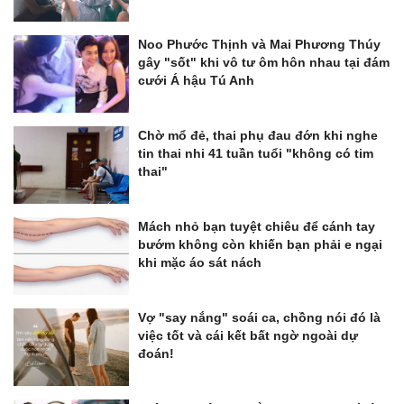
Noo Phước Thịnh và Mai Phương Thúy
gây "sốt" khi vô tư ôm hôn nhau tại đám
cưới Á hậu Tú Anh
Chờ mổ đẻ, thai phụ đau đớn khi nghe
tin thai nhi 41 tuần tuổi "không có tim
thai"
Mách nhỏ bạn tuyệt chiêu để cánh tay
bướm không còn khiến bạn phải e ngại
khi mặc áo sát nách
Vợ "say nắng" soái ca, chồng nói đó là
việc tốt và cái kết bất ngờ ngoài dự
đoán!