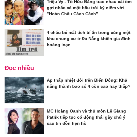
Triệu Vy - Tô Hữu Bằng trao nhau cái ôm
gợi nhắc cả một bầu trời kỷ niệm với
"Hoàn Châu Cách Cách"
4 cháu bé mất tích bí ẩn trong cùng một
khu chung cư ở Đà Nẵng khiến gia đình
hoảng loạn
Đọc nhiều
Áp thấp nhiệt đới trên Biển Đông: Khả
năng thành bão số 4 còn cao hay thấp?
MC Hoàng Oanh và thủ môn Lê Giang
Patrik tiếp tục có động thái gây chú ý
sau tin đồn hẹn hò