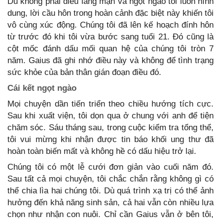
Dù không phải điều lãng mạn và ngọt ngào tôi luôn hình
dung, lời cầu hôn trong hoàn cảnh đặc biệt này khiến tôi
vô cùng xúc động. Chúng tôi đã lên kế hoạch đính hôn
từ trước đó khi tôi vừa bước sang tuổi 21. Đó cũng là
cột mốc đánh dấu mối quan hệ của chúng tôi tròn 7
năm. Gaius đã ghi nhớ điều này và không để tình trạng
sức khỏe của bản thân gián đoạn điều đó.
Cái kết ngọt ngào
Mọi chuyện dần tiến triển theo chiều hướng tích cực.
Sau khi xuất viện, tôi dọn qua ở chung với anh để tiện
chăm sóc. Sáu tháng sau, trong cuộc kiểm tra tổng thể,
tôi vui mừng khi nhận được tin báo khối ung thư đã
hoàn toàn biến mất và không hề có dấu hiệu trở lại.
Chúng tôi có một lễ cưới đơn giản vào cuối năm đó.
Sau tất cả mọi chuyện, tôi chắc chắn rằng không gì có
thể chia lìa hai chúng tôi. Dù quá trình xạ trị có thể ảnh
hưởng đến khả năng sinh sản, cả hai vẫn còn nhiều lựa
chọn như nhận con nuôi. Chỉ cần Gaius vẫn ở bên tôi,