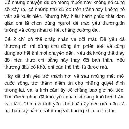
Có những chuyện dù có mong muốn hay không nó cũng
sẽ xảy ra, có những thứ dù có trốn tránh hay không nó
vẫn sẽ xuất hiện. Nhưng hãy hiểu hạnh phúc thật đơn
giản chỉ là chọn đúng người để trao yêu thương,tin
tưởng và cùng nhau đi hết chặng đường dài.
Cả 2 chỉ có thể chấp nhận và đối mặt. Đã yêu đã
thương rồi thì đừng chủ động tìm phiền toái và cũng
đừng sợ hãi khi mọi chuyện đến. Nếu đã không thể thay
đổi hiện thực chi bằng hãy thay đổi bản thân. Yêu
thương đâu có khó, chỉ cần thế thôi là được mà.
Hãy để tình yêu trở thành nơi về sau những mệt mỏi
cuộc sống, trở thành niềm tin cho những quyết định
tương lai, và là tình cảm ấy sẽ chẳng bao giờ hối tiếc.
Tìm được nhau đã khó, yêu nhau lại càng khó hơn trăm
vạn lần. Chính vì tình yêu khó khăn ấy nên mới cần cả
hai bàn tay nắm chặt đừng vội buông khi còn có thể.