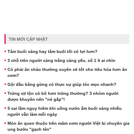
TIN MỚI CẬP NHẬT
Tắm buổi sáng hay tắm buổi tối có lợi hơn?
3 chỗ trên người càng trắng càng yếu, số 1 ít ai nhìn
Có phải ăn cháo thường xuyên sẽ tốt cho tiêu hóa hơn ăn
cơm?
Gội đầu bằng gừng có thực sự giúp tóc mọc nhanh?
Trứng vịt lộn có bổ hơn trứng thường? 3 nhóm người
được khuyên nên "né gấp"!
5 sai lầm nguy hiểm khi uống nước ấm buổi sáng nhiều
người vẫn làm mỗi ngày
Món ăn quen thuộc trên mâm cơm người Việt bị chuyên gia
ung bướu "gạch tên"