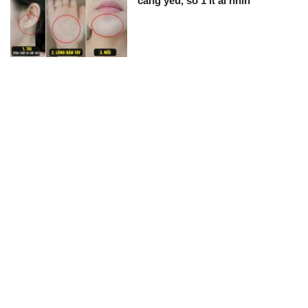
càng yếu, số 1 ít ai nhìn