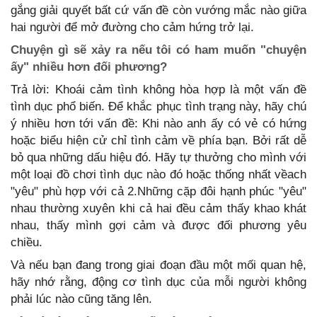
gắng giải quyết bất cứ vấn đề còn vướng mắc nào giữa
hai người để mở đường cho cảm hứng trở lại.
Chuyện gì sẽ xảy ra nếu tôi có ham muốn "chuyện
ấy" nhiều hơn đối phương?
Trả lời: Khoái cảm tình không hòa hợp là một vấn đề
tình dục phổ biến. Để khắc phục tình trạng này, hãy chú
ý nhiều hơn tới vấn đề: Khi nào anh ấy có vẻ có hứng
hoặc biểu hiện cử chỉ tình cảm về phía bạn. Bởi rất dễ
bỏ qua những dấu hiệu đó. Hãy tự thưởng cho mình với
một loại đồ chơi tình dục nào đó hoặc thống nhất vềach
"yêu" phù hợp với cả 2.Những cặp đôi hạnh phúc "yêu"
nhau thường xuyên khi cả hai đều cảm thấy khao khát
nhau, thấy mình gợi cảm và được đối phương yêu
chiều.
Và nếu bạn đang trong giai đoạn đầu một mối quan hệ,
hãy nhớ rằng, động cơ tình dục của mỗi người không
phải lúc nào cũng tăng lên.