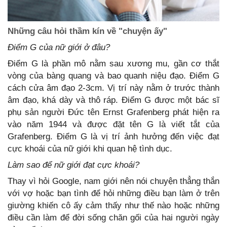
Những câu hỏi thầm kín về "chuyện ấy"
Điểm G của nữ giới ở đâu?
Điểm G là phần mô nằm sau xương mu, gần cơ thắt
vòng của bàng quang và bao quanh niệu đạo. Điểm G
cách cửa âm đạo 2-3cm. Vị trí này nằm ở trước thành
âm đạo, khá dày và thô ráp. Điểm G được một bác sĩ
phụ sản người Đức tên Ernst Grafenberg phát hiện ra
vào năm 1944 và được đặt tên G là viết tắt của
Grafenberg. Điểm G là vị trí ảnh hưởng đến việc đạt
cực khoái của nữ giới khi quan hệ tình dục.
Làm sao để nữ giới đạt cực khoái?
Thay vì hỏi Google, nam giới nên nói chuyện thẳng thắn
với vợ hoặc bạn tình để hỏi những điều bạn làm ở trên
giường khiến cô ấy cảm thấy như thế nào hoặc những
điều cần làm để đời sống chăn gối của hai người ngày